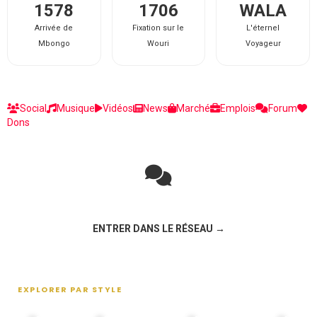
1578
1706
WALA
Arrivée de
Fixation sur le
L'éternel
Mbongo
Wouri
Voyageur
Social
Musique
Vidéos
News
Marché
Emplois
Forum
Dons
Rejoignez la discussion sur le réseau social !
ENTRER DANS LE RÉSEAU →
EXPLORER PAR STYLE