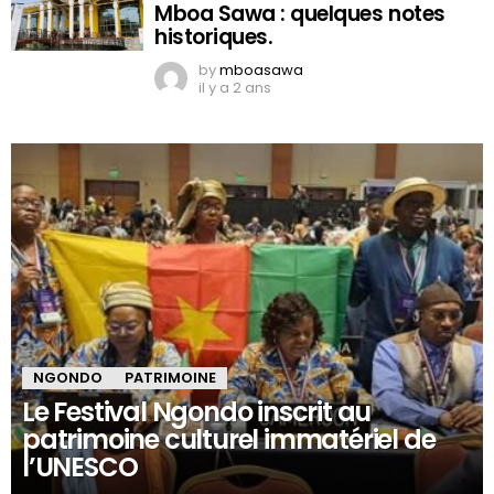
Mboa Sawa : quelques notes
historiques.
by
mboasawa
il y a 2 ans
NGONDO
PATRIMOINE
Le Festival Ngondo inscrit au
patrimoine culturel immatériel de
l’UNESCO