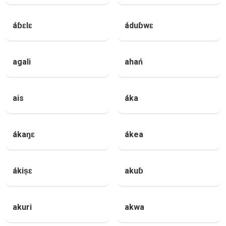
áɓɛlɛ
áduɓwɛ
agali
ahań
ais
áka
ákaŋɛ
ákea
ákiṣɛ
akuɓ
akuri
akwa