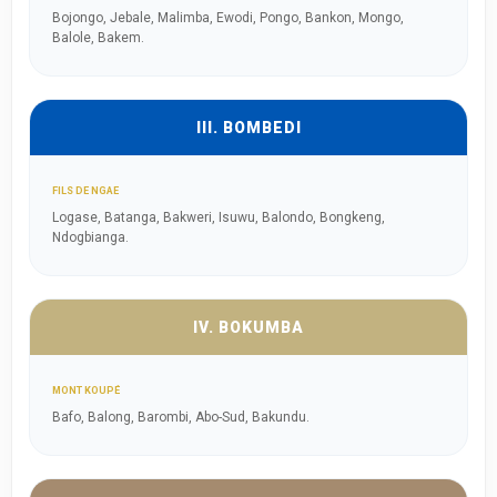
Bojongo, Jebale, Malimba, Ewodi, Pongo, Bankon, Mongo,
Balole, Bakem.
III. BOMBEDI
FILS DE NGAE
Logase, Batanga, Bakweri, Isuwu, Balondo, Bongkeng,
Ndogbianga.
IV. BOKUMBA
MONT KOUPÉ
Bafo, Balong, Barombi, Abo-Sud, Bakundu.