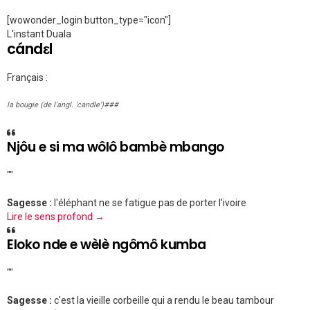
[wowonder_login button_type="icon"]
L'instant Duala
cándɛl
Français :
la bougie (de l'angl. 'candle')###
Njôu e si ma wôlô bambè mbango
""
Sagesse :
l'éléphant ne se fatigue pas de porter l'ivoire
Lire le sens profond →
Eloko nde e wèlè ngômô kumba
""
Sagesse :
c'est la vieille corbeille qui a rendu le beau tambour