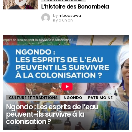
L’histoire des Bonambela
by
mboasawa
il y a un an
CULTURE ET TRADITIONS
NGONDO
PATRIMOINE
Ngondo : Les esprits de l’eau
peuvent-ils survivre à la
colonisation ?