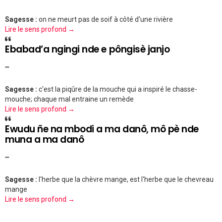
Sagesse :
on ne meurt pas de soif à côté d'une rivière
Lire le sens profond →
Ebabad’a ngingi nde e pôngisè janjo
""
Sagesse :
c'est la piqûre de la mouche qui a inspiré le chasse-
mouche; chaque mal entraine un remède
Lire le sens profond →
Ewudu ñe na mbodi a ma danô, mô pè nde
muna a ma danô
""
Sagesse :
l'herbe que la chèvre mange, est l'herbe que le chevreau
mange
Lire le sens profond →