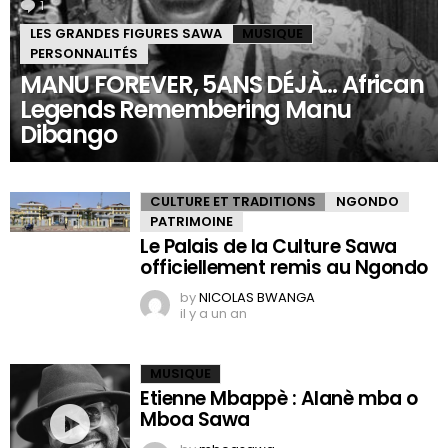
1
Comment
LES GRANDES FIGURES SAWA
MUSIQUE
PERSONNALITÉS
MANU FOREVER, 5ANS DÉJÀ… African
Legends Remembering Manu
Dibango
CULTURE ET TRADITIONS
NGONDO
PATRIMOINE
Le Palais de la Culture Sawa
officiellement remis au Ngondo
by
NICOLAS BWANGA
il y a un an
MUSIQUE
Etienne Mbappè : Alanè mba o
Mboa Sawa