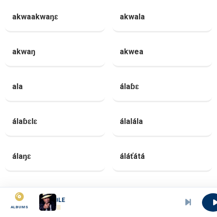
akwaakwaŋɛ
akwala
akwaŋ
akwea
ala
álaɓɛ
álaɓɛlɛ
álalála
álaŋɛ
áláťátá
alea
álea-álea
EST CE VRAIMENT RAISONNABLE
ALBUMS