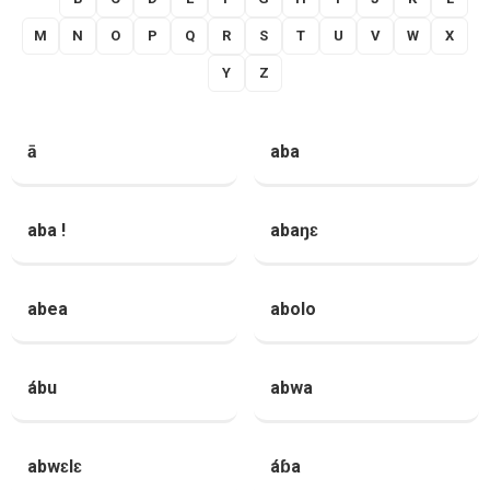
M
N
O
P
Q
R
S
T
U
V
W
X
Y
Z
ā
aba
aba !
abaŋɛ
abea
abolo
ábu
abwa
abwɛlɛ
áɓa