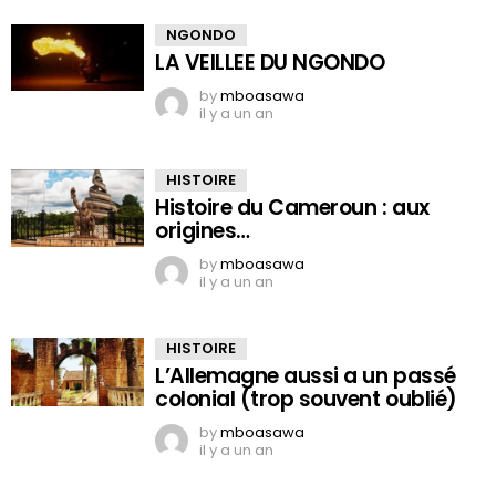
NGONDO
LA VEILLEE DU NGONDO
by
mboasawa
il y a un an
HISTOIRE
Histoire du Cameroun : aux
origines…
by
mboasawa
il y a un an
HISTOIRE
L’Allemagne aussi a un passé
colonial (trop souvent oublié)
by
mboasawa
il y a un an