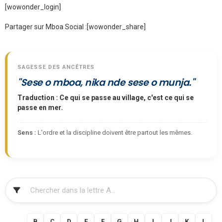
[wowonder_login]
Partager sur Mboa Social :
[wowonder_share]
SAGESSE DES ANCÊTRES
"Sese o mboa, nika nde sese o munja."
Traduction : Ce qui se passe au village, c'est ce qui se
passe en mer.
Sens :
L'ordre et la discipline doivent être partout les mêmes.
FILTRER
A
B
C
D
E
F
G
H
I
J
K
L