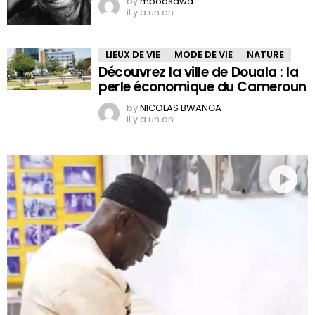
by
mboasawa
il y a un an
LIEUX DE VIE
MODE DE VIE
NATURE
Découvrez la ville de Douala : la
perle économique du Cameroun
by
NICOLAS BWANGA
il y a un an