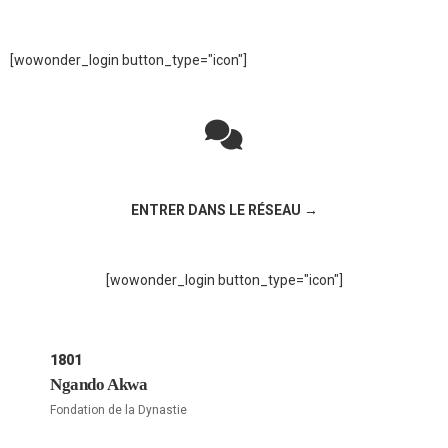
[wowonder_login button_type="icon"]
Rejoignez la discussion sur le réseau social !
ENTRER DANS LE RÉSEAU →
[wowonder_login button_type="icon"]
1801
Ngando Akwa
Fondation de la Dynastie