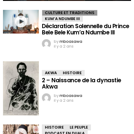
CULTURE ET TRADITIONS
KUM’A NDUMBE III
Déclaration Solennelle du Prince
Bele Bele Kum’a Ndumbe III
by
mboasawa
il y a 2 ans
AKWA
HISTOIRE
2 – Naissance de la dynastie
Akwa
by
mboasawa
il y a 2 ans
HISTOIRE
LE PEUPLE
PODCAST EN DUALA