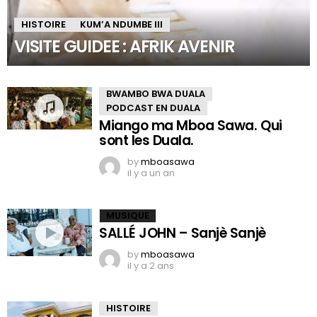
HISTOIRE
KUM’A NDUMBE III
VISITE GUIDEE : AFRIK AVENIR
BWAMBO BWA DUALA
PODCAST EN DUALA
Miango ma Mboa Sawa. Qui
sont les Duala.
by
mboasawa
il y a un an
MUSIQUE
SALLÉ JOHN – Sanjè Sanjè
by
mboasawa
il y a 2 ans
HISTOIRE