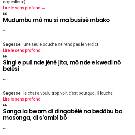
orgueilleux)
Lire le sens profond →
Mudumbu mô mu si ma busisè mbako
""
Sagesse :
une seule bouche ne rend pas le verdict
Lire le sens profond →
Singi e puli nde jènè jita, mô nde e kwedi nô
belèsi
""
Sagesse :
le chat a voulu trop voir, c'est pourquoi, il louche
Lire le sens profond →
Songa la bwam di dingabèlè na bedôbu ba
masonga, di s’ambi bô
""