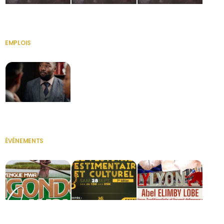
HERITAGE OS
KABA POIVRE
KABA POIVRE
EMPLOIS
VOIR TOUT
Secrétaire
ÉVÉNEMENTS
VOIR TOUT