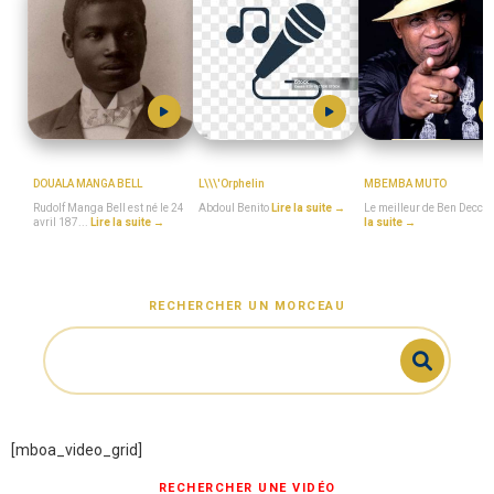
MboaSawa
Abdoul_Benito
BEN_DECCA
DOUALA MANGA BELL
L\\\'Orphelin
MBEMBA MUTO
Rudolf Manga Bell est né le 24
Abdoul Benito
Lire la suite →
Le meilleur de Ben Decca
avril 187...
Lire la suite →
la suite →
RECHERCHER UN MORCEAU
[mboa_video_grid]
RECHERCHER UNE VIDÉO