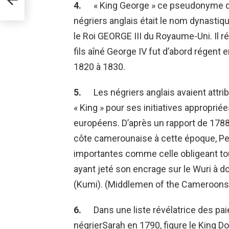
4.
« King George » ce pseudonyme d
négriers anglais était le nom dynastiq
le Roi GEORGE III du Royaume-Uni. Il 
fils aîné George IV fut d’abord régent 
1820 à 1830.
5.
Les négriers anglais avaient attr
« King » pour ses initiatives appropri
européens. D’après un rapport de 1788 d
côte camerounaise à cette époque, P
importantes comme celle obligeant tout
ayant jeté son encrage sur le Wuri à
(Kumi). (Middlemen of the Cameroons 
6.
Dans une liste révélatrice des pa
négrierSarah en 1790, figure le King D