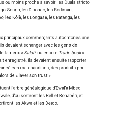
lus ou moins proche à savoir: les Duala stricto
ngo-Songo, les Dibongo, les Bodiman,
o, les Kôlè, les Longase, les Batanga, les
r aux principaux commerçants autochtones une
ils devaient échanger avec les gens de
t le fameux «
Kalati
ou encore
Trade book
»
était enregistré. Ils devaient ensuite rapporter
t avancé ces marchandises, des produits pour
lors de « laver son trust »
tuent l’arbre généalogique d’Ewal’a Mbedi
ale, d’où sortiront les Bell et Bonabéri, et
rtiront les Akwa et les Deïdo.