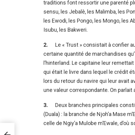
traditions font ressortir une parenté p
sensu, les Jebalè, les Malimba, les Po
les Ewodi, les Pongo, les Mongo, les Ab
Isubu, les Bakweri.
2.
Le « Trust » consistait à confie
certaine quantité de marchandises qu’
l’hinterland. Le capitaine leur remettai
qui était le livre dans lequel le crédit 
lors du retour du navire qui leur avai
une valeur correspondante. On parlait a
3.
Deux branches principales consti
(Duala) : la branche de Njoh’a Mase m’Ew
celle de Ngiy’a Mulobe m’Ewale, d’où so