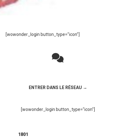
[wowonder_login button_type="icon"]
Rejoignez la discussion sur le réseau social
!
ENTRER DANS LE RÉSEAU →
[wowonder_login button_type="icon"]
1801