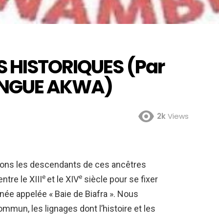
S HISTORIQUES (Par
ONGUE AKWA)
2k
Views
ndons les descendants de ces ancêtres
e
e
ntre le XIII
et le XIV
siècle pour se fixer
inée appelée « Baie de Biafra ». Nous
mun, les lignages dont l’histoire et les