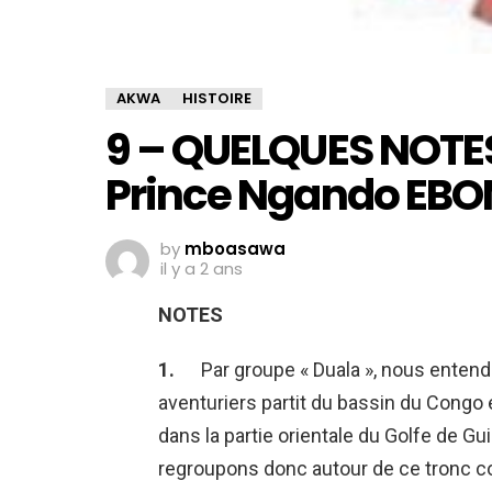
AKWA
HISTOIRE
9 – QUELQUES NOTE
Prince Ngando EB
by
mboasawa
il y a 2 ans
NOTES
1.
Par groupe « Duala », nous ente
aventuriers partit du bassin du Congo e
dans la partie orientale du Golfe de Gu
regroupons donc autour de ce tronc com