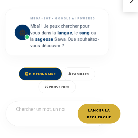
NSON
MBOA-BOT • GOOGLE AI POWERED
Mbaí ! Je peux chercher pour
vous dans la
langue
, le
sang
ou
la
sagesse
Sawa. Que souhaitez-
vous découvrir ?
DICTIONNAIRE
FAMILLES
PROVERBES
LANCER LA
RECHERCHE