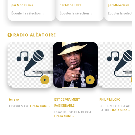
par MboaSawa
par MboaSawa
par MboaSawa
Écouter la sélection →
Écouter la sélection →
Écouter la sélecti
RADIO ALÉATOIRE
ELVIS_KEMAYO
MboaSawa
MboaSawa
te revoir
EST CE VRAIMENT
PHILIP MILOKO
RAISONNABLE
ELVIS KEMAYO
Lire la suite →
PHILIP MILOKO REACTI
RAPIDE
Lire la suite →
Le meilleur de BEN DECCA
Lire la suite →