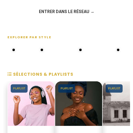
ENTRER DANS LE RÉSEAU →
EXPLORER PAR STYLE
80s - 90s
Choral groups
Daddy's disco
MAKOS
SÉLECTIONS & PLAYLISTS
PLAYLIST
PLAYLIST
PLAYLIST
ANNEES 80 - 90
BEST OFF SLOW
EN DUALA