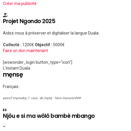
Créer ma publicité
Projet Ngondo 2025
Aidez-nous à préserver et digitaliser la langue Duala.
Collecté :
1200€
Objectif :
5000€
Faire un don maintenant
[wowonder_login button_type="icon"]
L'instant Duala
męnsę
Français :
passif męnsaɓę, f. caus. de męnę - faire mesurer###
Njôu e si ma wôlô bambè mbango
""