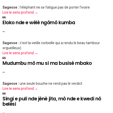
Sagesse :
l'éléphant ne se fatigue pas de porter l'ivoire
Lire le sens profond →
Eloko nde e wèlè ngômô kumba
""
Sagesse :
c'est la vieille corbeille qui a rendu le beau tambour
orgueilleux)
Lire le sens profond →
Mudumbu mô mu si ma busisè mbako
""
Sagesse :
une seule bouche ne rend pas le verdict
Lire le sens profond →
Singi e puli nde jènè jita, mô nde e kwedi nô
belèsi