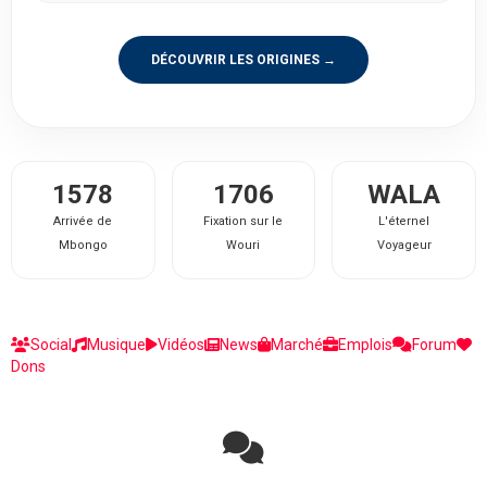
DÉCOUVRIR LES ORIGINES →
1578
1706
WALA
Arrivée de
Fixation sur le
L'éternel
Mbongo
Wouri
Voyageur
Social
Musique
Vidéos
News
Marché
Emplois
Forum
Dons
Rejoignez la discussion sur le réseau social !