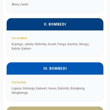
Akwa, Deido
II. BOMBEDI
FILS DE MBEDI
Bojongo, Jebale, Malimba, Ewodi, Pongo, Bankon, Mongo,
Balole, Bakem.
III. BOMBEDI
FILS DE NGAE
Logase, Batanga, Bakweri, Isuwu, Balondo, Bongkeng,
Ndogbianga.