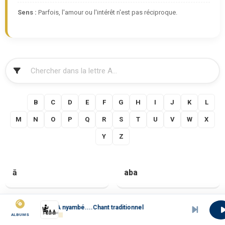
Sens :
Parfois, l'amour ou l'intérêt n'est pas réciproque.
FILTRER
A
B
C
D
E
F
G
H
I
J
K
L
M
N
O
P
Q
R
S
T
U
V
W
X
Y
Z
ā
aba
A nyambé....Chant traditionnel
aba !
abaŋɛ
ALBUMS