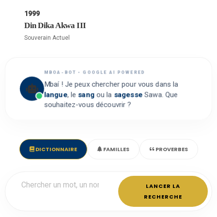
1999
Din Dika Akwa III
Souverain Actuel
MBOA-BOT • GOOGLE AI POWERED
Mbaí ! Je peux chercher pour vous dans la
langue
, le
sang
ou la
sagesse
Sawa. Que
souhaitez-vous découvrir ?
DICTIONNAIRE
FAMILLES
PROVERBES
LANCER LA
RECHERCHE