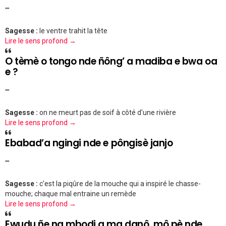
""
Sagesse :
le ventre trahit la tête
Lire le sens profond →
O tèmè o tongo nde ñông’ a madiba e bwa oa
e ?
""
Sagesse :
on ne meurt pas de soif à côté d'une rivière
Lire le sens profond →
Ebabad’a ngingi nde e pôngisè janjo
""
Sagesse :
c'est la piqûre de la mouche qui a inspiré le chasse-
mouche; chaque mal entraine un remède
Lire le sens profond →
Ewudu ñe na mbodi a ma danô, mô pè nde