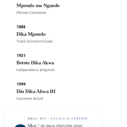
Mpondo ma Ngando
Période Consulaire
1884
Dika Mpondo
Traité Germano-Douala
1931
Betote Dika Akwa
Indépendance & Ngondo
1999
Din Dika Akwa III
Souverain Actuel
MBOA-BOT • GOOGLE AI POWERED
Mbaí ! Je peux chercher pour