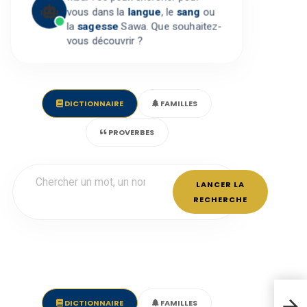
vous dans la
langue
, le
sang
ou
la
sagesse
Sawa. Que souhaitez-
vous découvrir ?
DICTIONNAIRE
FAMILLES
PROVERBES
LANCER LA
RECHERCHE
DICTIONNAIRE
FAMILLES
Vict