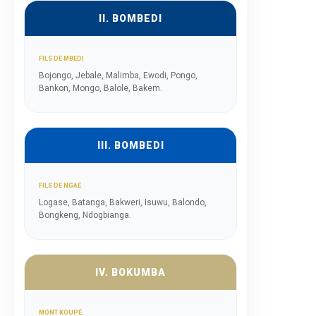
II. BOMBEDI
FILS DE MBEDI
Bojongo, Jebale, Malimba, Ewodi, Pongo,
Bankon, Mongo, Balole, Bakem.
III. BOMBEDI
FILS DE NGAE
Logase, Batanga, Bakweri, Isuwu, Balondo,
Bongkeng, Ndogbianga.
IV. BOKUMBA
MONT KOUPÉ