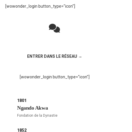
[wowonder_login button_type="icon"]
Rejoignez la discussion sur le réseau social
!
ENTRER DANS LE RÉSEAU →
[wowonder_login button_type="icon"]
1801
Ngando Akwa
Fondation de la Dynastie
1852