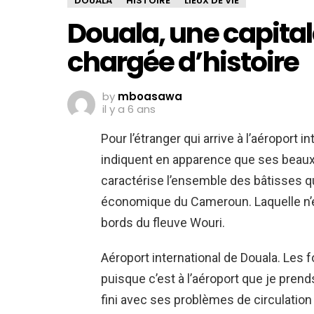
DOUALA
HISTOIRE
LIEUX DE VIE
Douala, une capita
chargée d’histoire
by
mboasawa
il y a 6 ans
Pour l’étranger qui arrive à l’aéroport 
indiquent en apparence que ses beaux j
caractérise l’ensemble des bâtisses qu
économique du Cameroun. Laquelle n’en
bords du fleuve Wouri.
Aéroport international de Douala. Les
puisque c’est à l’aéroport que je prend
fini avec ses problèmes de circulation