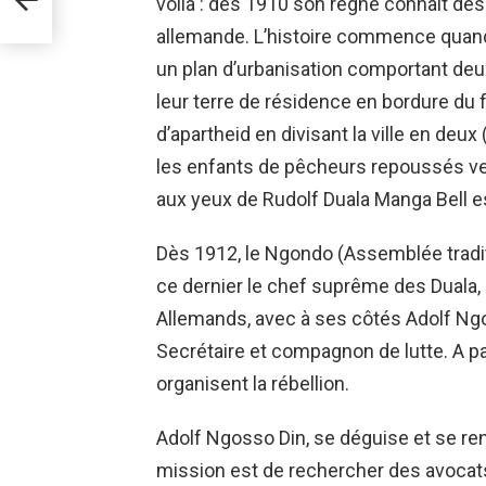
voilà : dès 1910 son règne connaît des
allemande. L’histoire commence quand
un plan d’urbanisation comportant deux
leur terre de résidence en bordure du f
d’apartheid en divisant la ville en deux
les enfants de pêcheurs repoussés vers
aux yeux de Rudolf Duala Manga Bell est
Dès 1912, le Ngondo (Assemblée traditi
ce dernier le chef suprême des Duala,
Allemands, avec à ses côtés Adolf Ngo
Secrétaire et compagnon de lutte. A pa
organisent la rébellion.
Adolf Ngosso Din, se déguise et se r
mission est de rechercher des avocats