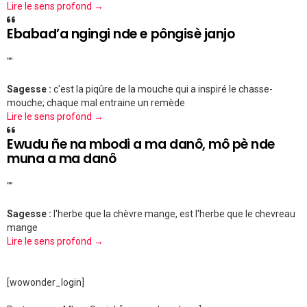
Lire le sens profond →
Ebabad’a ngingi nde e pôngisè janjo
""
Sagesse :
c'est la piqûre de la mouche qui a inspiré le chasse-
mouche; chaque mal entraine un remède
Lire le sens profond →
Ewudu ñe na mbodi a ma danô, mô pè nde
muna a ma danô
""
Sagesse :
l'herbe que la chèvre mange, est l'herbe que le chevreau
mange
Lire le sens profond →
[wowonder_login]