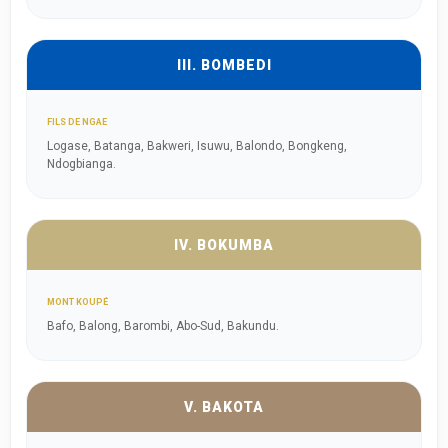
III. BOMBEDI
FILS DE NGAE
Logase, Batanga, Bakweri, Isuwu, Balondo, Bongkeng,
Ndogbianga.
IV. BOKUMBA
MONT KOUPÉ
Bafo, Balong, Barombi, Abo-Sud, Bakundu.
V. BAKOTA