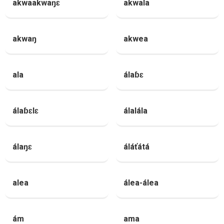
akwaakwaŋɛ
akwala
akwaŋ
akwea
ala
álaɓɛ
álaɓɛlɛ
álalála
álaŋɛ
áláťátá
alea
álea-álea
ám
ama