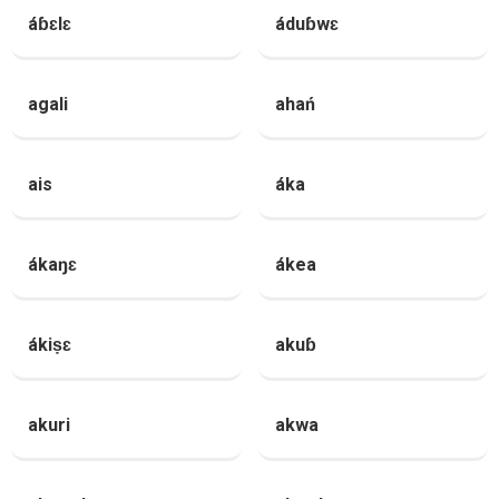
áɓɛlɛ
áduɓwɛ
agali
ahań
ais
áka
ákaŋɛ
ákea
ákiṣɛ
akuɓ
akuri
akwa