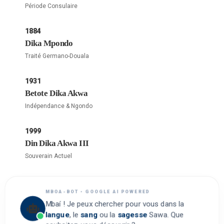
Période Consulaire
1884
Dika Mpondo
Traité Germano-Douala
1931
Betote Dika Akwa
Indépendance & Ngondo
1999
Din Dika Akwa III
Souverain Actuel
MBOA-BOT • GOOGLE AI POWERED
Mbaí ! Je peux chercher pour vous dans la
langue
, le
sang
ou la
sagesse
Sawa. Que