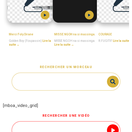
Golden_Boy_(Fospassin)
MISSE_NGOH
R.FUGITIF
Merci Foly Dirane
MISSE NGOH na si massinga.
COURAGE
Golden Boy (Fospassin)
Lire la
MISSE NGOH na si massinga.
R.FUGITIF
Lire la suite 
suite →
Lire la suite →
RECHERCHER UN MORCEAU
[mboa_video_grid]
RECHERCHER UNE VIDÉO