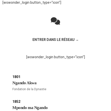
[wowonder_login button_type="icon"]
Rejoignez la discussion sur le réseau social !
ENTRER DANS LE RÉSEAU →
[wowonder_login button_type="icon"]
1801
Ngando Akwa
Fondation de la Dynastie
1852
Mpondo ma Ngando