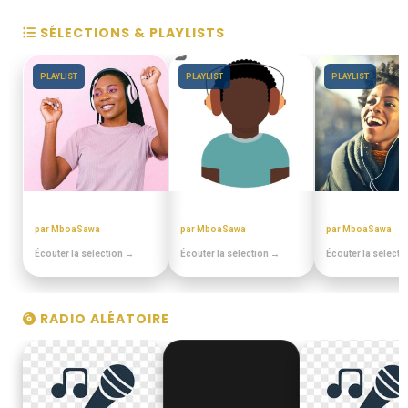
SÉLECTIONS & PLAYLISTS
PLAYLIST
PLAYLIST
PLAYLIST
ANNEES 80 - 90
MIANGO - PODCASTS
PULA PULA M
par MboaSawa
par MboaSawa
par MboaSawa
Écouter la sélection →
Écouter la sélection →
Écouter la sélecti
RADIO ALÉATOIRE