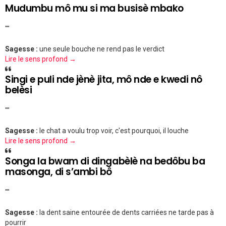
Mudumbu mô mu si ma busisè mbako
""
Sagesse :
une seule bouche ne rend pas le verdict
Lire le sens profond →
Singi e puli nde jènè jita, mô nde e kwedi nô
belèsi
""
Sagesse :
le chat a voulu trop voir, c'est pourquoi, il louche
Lire le sens profond →
Songa la bwam di dingabèlè na bedôbu ba
masonga, di s’ambi bô
""
Sagesse :
la dent saine entourée de dents carriées ne tarde pas à
pourrir