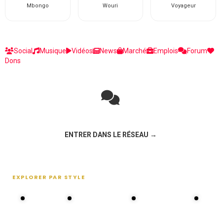
Mbongo
Wouri
Voyageur
Social
Musique
Vidéos
News
Marché
Emplois
Forum
Dons
Rejoignez la discussion sur le réseau social !
ENTRER DANS LE RÉSEAU →
EXPLORER PAR STYLE
80s - 90s
Choral groups
Daddy's disco
MAKOS