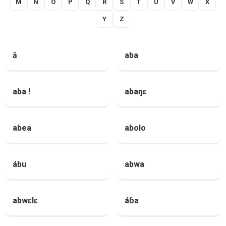
M
N
O
P
Q
R
S
T
U
V
W
X
Y
Z
ā
aba
aba !
abaŋɛ
abea
abolo
ábu
abwa
abwɛlɛ
áɓa