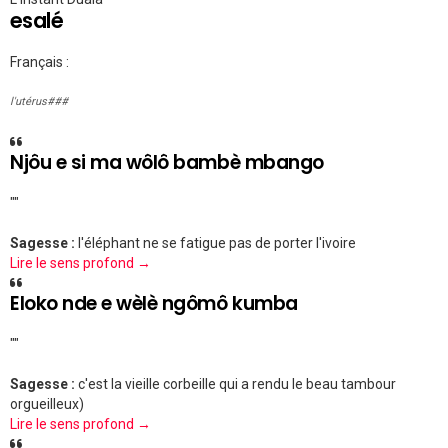
esalé
Français :
l'utérus###
Njôu e si ma wôlô bambè mbango
""
Sagesse :
l'éléphant ne se fatigue pas de porter l'ivoire
Lire le sens profond →
Eloko nde e wèlè ngômô kumba
""
Sagesse :
c'est la vieille corbeille qui a rendu le beau tambour
orgueilleux)
Lire le sens profond →