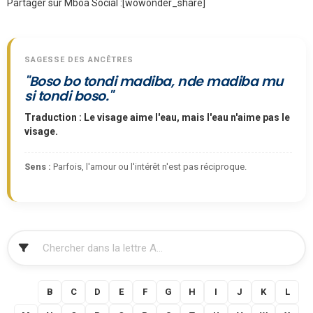
Partager sur Mboa Social :
[wowonder_share]
SAGESSE DES ANCÊTRES
"Boso bo tondi madiba, nde madiba mu
si tondi boso."
Traduction : Le visage aime l'eau, mais l'eau n'aime pas le
visage.
Sens :
Parfois, l'amour ou l'intérêt n'est pas réciproque.
FILTRER
A
B
C
D
E
F
G
H
I
J
K
L