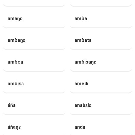
amaŋɛ
amɓa
amɓaŋɛ
amɓata
amɓea
amɓisaŋɛ
amɓiṣɛ
ámedi
áńa
anabɛlɛ
áńaŋɛ
anda