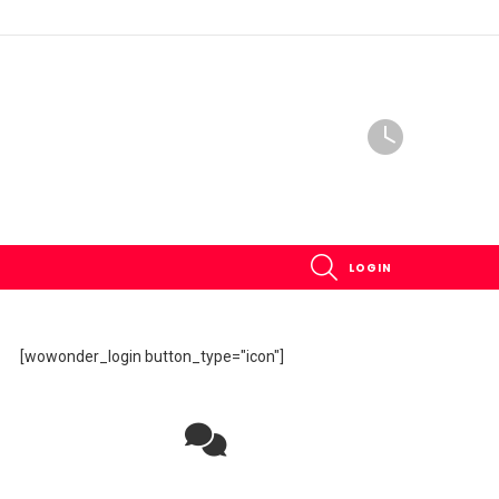
SEARCH
LOGIN
[wowonder_login button_type="icon"]
Rejoignez la discussion sur le réseau social