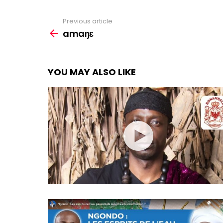
Previous article
See
more
amaŋɛ
YOU MAY ALSO LIKE