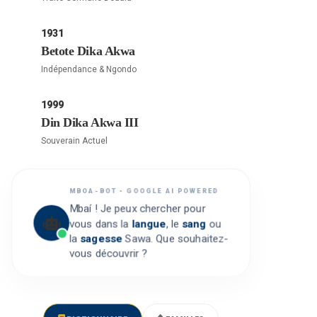
1931
Betote Dika Akwa
Indépendance & Ngondo
1999
Din Dika Akwa III
Souverain Actuel
MBOA-BOT • GOOGLE AI POWERED
Mbaí ! Je peux chercher pour
vous dans la
langue
, le
sang
ou
la
sagesse
Sawa. Que souhaitez-
vous découvrir ?