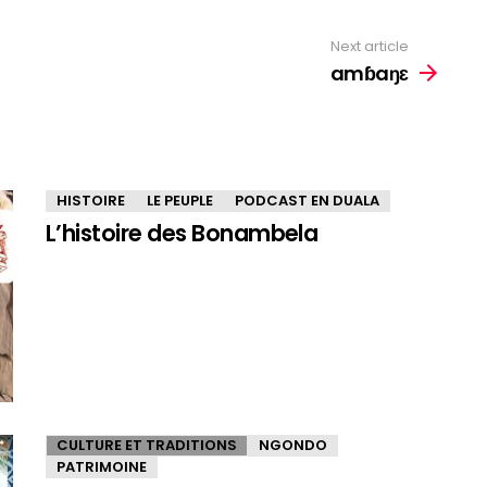
Next article
amɓaŋɛ
HISTOIRE
LE PEUPLE
PODCAST EN DUALA
L’histoire des Bonambela
CULTURE ET TRADITIONS
NGONDO
PATRIMOINE