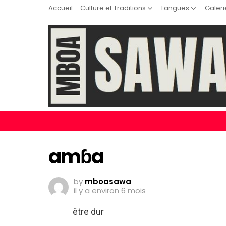
Accueil
Culture et Traditions
Langues
Galeri
amɓa
by
mboasawa
il y a environ 6 mois
être dur