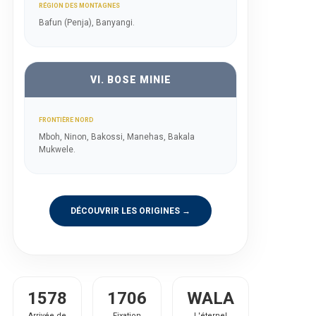
RÉGION DES MONTAGNES
Bafun (Penja), Banyangi.
VI. BOSE MINIE
FRONTIÈRE NORD
Mboh, Ninon, Bakossi, Manehas, Bakala
Mukwele.
DÉCOUVRIR LES ORIGINES →
1578
1706
WALA
Arrivée de
Fixation
L'éternel