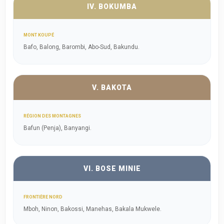
IV. BOKUMBA
MONT KOUPÉ
Bafo, Balong, Barombi, Abo-Sud, Bakundu.
V. BAKOTA
RÉGION DES MONTAGNES
Bafun (Penja), Banyangi.
VI. BOSE MINIE
FRONTIÈRE NORD
Mboh, Ninon, Bakossi, Manehas, Bakala Mukwele.