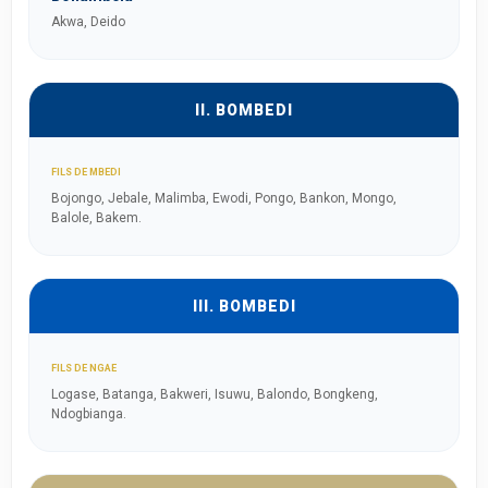
Akwa, Deido
II. BOMBEDI
FILS DE MBEDI
Bojongo, Jebale, Malimba, Ewodi, Pongo, Bankon, Mongo,
Balole, Bakem.
III. BOMBEDI
FILS DE NGAE
Logase, Batanga, Bakweri, Isuwu, Balondo, Bongkeng,
Ndogbianga.