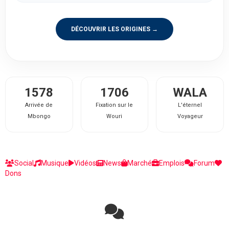
DÉCOUVRIR LES ORIGINES →
1578
1706
WALA
Arrivée de
Fixation sur le
L'éternel
Mbongo
Wouri
Voyageur
Social
Musique
Vidéos
News
Marché
Emplois
Forum
Dons