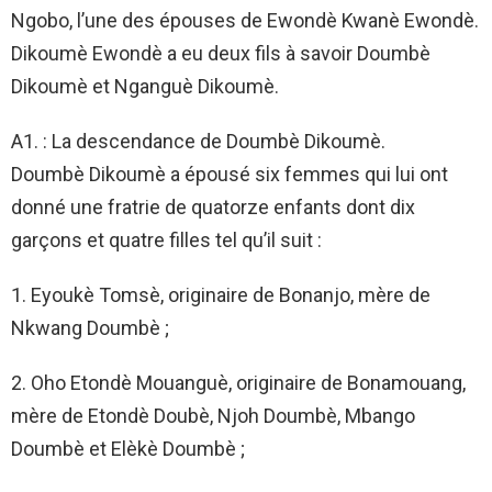
Ngobo, l’une des épouses de Ewondè Kwanè Ewondè.
Dikoumè Ewondè a eu deux fils à savoir Doumbè
Dikoumè et Nganguè Dikoumè.
A1. : La descendance de Doumbè Dikoumè.
Doumbè Dikoumè a épousé six femmes qui lui ont
donné une fratrie de quatorze enfants dont dix
garçons et quatre filles tel qu’il suit :
1. Eyoukè Tomsè, originaire de Bonanjo, mère de
Nkwang Doumbè ;
2. Oho Etondè Mouanguè, originaire de Bonamouang,
mère de Etondè Doubè, Njoh Doumbè, Mbango
Doumbè et Elèkè Doumbè ;