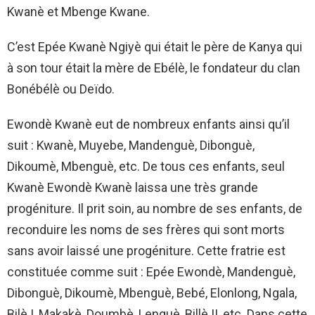
Kwanè et Mbenge Kwane.
C’est Epée Kwanè Ngiyè qui était le père de Kanya qui
à son tour était la mère de Ebélè, le fondateur du clan
Bonébélè ou Deïdo.
Ewondè Kwanè eut de nombreux enfants ainsi qu’il
suit : Kwanè, Muyebe, Mandenguè, Dibonguè,
Dikoumè, Mbenguè, etc. De tous ces enfants, seul
Kwanè Ewondè Kwanè laissa une très grande
progéniture. Il prit soin, au nombre de ses enfants, de
reconduire les noms de ses frères qui sont morts
sans avoir laissé une progéniture. Cette fratrie est
constituée comme suit : Epée Ewondè, Mandenguè,
Dibonguè, Dikoumè, Mbenguè, Bebé, Elonlong, Ngala,
Bilè I, Makakè, Doumbè, Lenguè, Billè II, etc. Dans cette