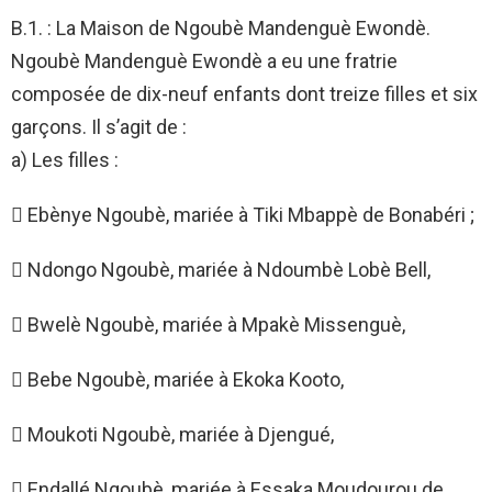
B.1. : La Maison de Ngoubè Mandenguè Ewondè.
Ngoubè Mandenguè Ewondè a eu une fratrie
composée de dix-neuf enfants dont treize filles et six
garçons. Il s’agit de :
a) Les filles :
 Ebènye Ngoubè, mariée à Tiki Mbappè de Bonabéri ;
 Ndongo Ngoubè, mariée à Ndoumbè Lobè Bell,
 Bwelè Ngoubè, mariée à Mpakè Missenguè,
 Bebe Ngoubè, mariée à Ekoka Kooto,
 Moukoti Ngoubè, mariée à Djengué,
 Endallé Ngoubè, mariée à Essaka Moudourou de