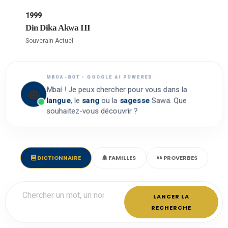
1999
Din Dika Akwa III
Souverain Actuel
MBOA-BOT • GOOGLE AI POWERED
Mbaí ! Je peux chercher pour vous dans la
langue
, le
sang
ou la
sagesse
Sawa. Que
souhaitez-vous découvrir ?
DICTIONNAIRE
FAMILLES
PROVERBES
LANCER LA
RECHERCHE