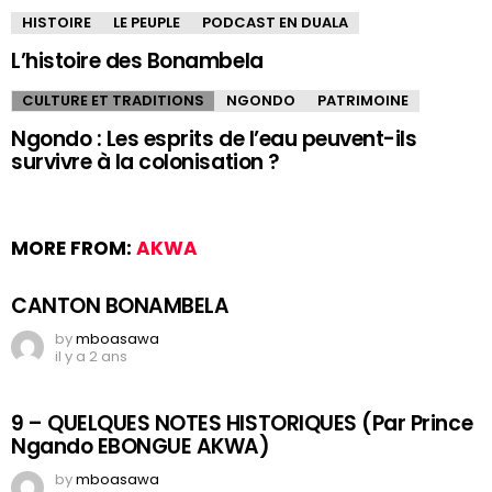
HISTOIRE
LE PEUPLE
PODCAST EN DUALA
L’histoire des Bonambela
CULTURE ET TRADITIONS
NGONDO
PATRIMOINE
Ngondo : Les esprits de l’eau peuvent-ils
survivre à la colonisation ?
MORE FROM:
AKWA
CANTON BONAMBELA
by
mboasawa
il y a 2 ans
9 – QUELQUES NOTES HISTORIQUES (Par Prince
Ngando EBONGUE AKWA)
by
mboasawa