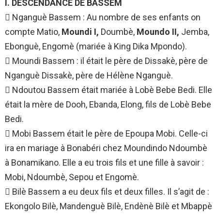
I. DESCENDANCE DE BASSEM
 Nganguè Bassem : Au nombre de ses enfants on
compte Matio,
Moundi I,
Doumbè,
Moundo II,
Jemba,
Ebonguè, Engomè (mariée à King Dika Mpondo).
 Moundi Bassem : il était le père de Dissakè, père de
Nganguè Dissakè, père de Hélène Nganguè.
 Ndoutou Bassem était mariée à Lobè Bebe Bedi. Elle
était la mère de Dooh, Ebanda, Elong, fils de Lobè Bebe
Bedi.
 Mobi Bassem était le père de Epoupa Mobi. Celle-ci
ira en mariage à Bonabéri chez Moundindo Ndoumbè
à Bonamikano. Elle a eu trois fils et une fille à savoir :
Mobi, Ndoumbè, Sepou et Engomè.
 Bilè Bassem a eu deux fils et deux filles. Il s’agit de :
Ekongolo Bilè, Mandenguè Bilè, Endènè Bilè et Mbappè