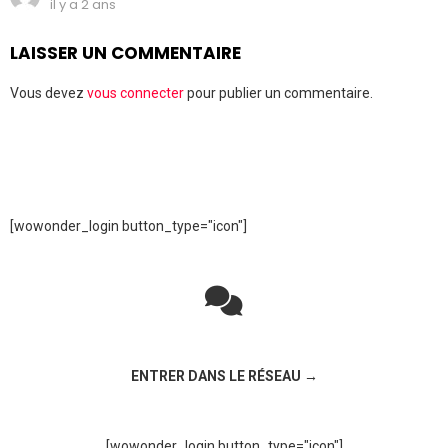
il y a 2 ans
LAISSER UN COMMENTAIRE
Vous devez
vous connecter
pour publier un commentaire.
[wowonder_login button_type="icon"]
Rejoignez la discussion sur le réseau social !
ENTRER DANS LE RÉSEAU →
[wowonder_login button_type="icon"]