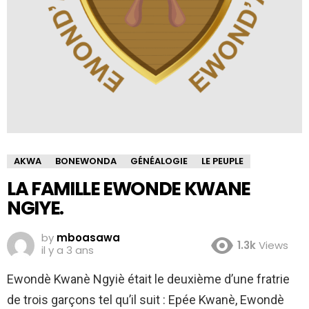
AKWA
BONEWONDA
GÉNÉALOGIE
LE PEUPLE
LA FAMILLE EWONDE KWANE
NGIYE.
by
mboasawa
1.3k
Views
il y a 3 ans
Ewondè Kwanè Ngyiè était le deuxième d’une fratrie
de trois garçons tel qu’il suit : Epée Kwanè, Ewondè