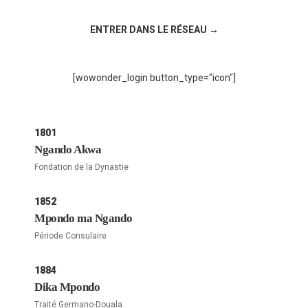
Rejoignez la discussion sur le réseau social !
ENTRER DANS LE RÉSEAU →
[wowonder_login button_type="icon"]
1801
Ngando Akwa
Fondation de la Dynastie
1852
Mpondo ma Ngando
Période Consulaire
1884
Dika Mpondo
Traité Germano-Douala