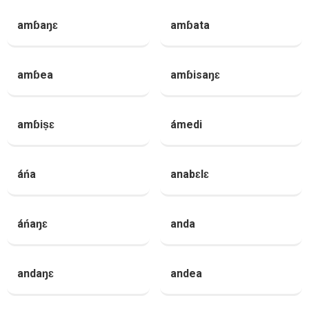
amɓaŋɛ
amɓata
amɓea
amɓisaŋɛ
amɓiṣɛ
ámedi
áńa
anabɛlɛ
áńaŋɛ
anda
andaŋɛ
andea