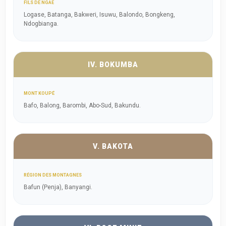
FILS DE NGAE
Logase, Batanga, Bakweri, Isuwu, Balondo, Bongkeng,
Ndogbianga.
IV. BOKUMBA
MONT KOUPÉ
Bafo, Balong, Barombi, Abo-Sud, Bakundu.
V. BAKOTA
RÉGION DES MONTAGNES
Bafun (Penja), Banyangi.