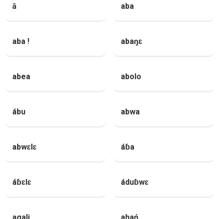
ā
aba
aba !
abaŋɛ
abea
abolo
ábu
abwa
abwɛlɛ
áɓa
áɓɛlɛ
áduɓwɛ
agali
ahań