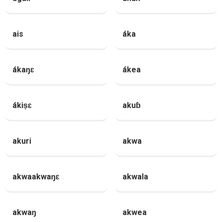
ais
áka
ákaŋɛ
ákea
ákiṣɛ
akuɓ
akuri
akwa
akwaakwaŋɛ
akwala
akwaŋ
akwea