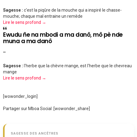
Sagesse :
c'est la piqûre de la mouche qui a inspiré le chasse-
mouche; chaque mal entraine un remède
Lire le sens profond →
Ewudu ñe na mbodi a ma danô, mô pè nde
muna a ma danô
""
Sagesse :
l'herbe que la chèvre mange, est l'herbe que le chevreau
mange
Lire le sens profond →
[wowonder_login]
Partager sur Mboa Social :
[wowonder_share]
SAGESSE DES ANCÊTRES