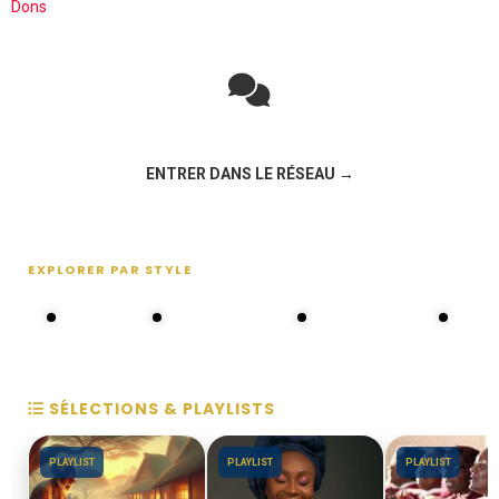
Dons
Rejoignez la discussion sur le réseau social !
ENTRER DANS LE RÉSEAU →
EXPLORER PAR STYLE
80s - 90s
Choral groups
Daddy's disco
MAKOS
SÉLECTIONS & PLAYLISTS
PLAYLIST
PLAYLIST
PLAYLIST