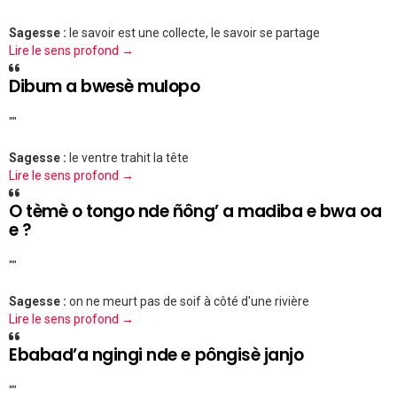
Sagesse :
le savoir est une collecte, le savoir se partage
Lire le sens profond →
Dibum a bwesè mulopo
""
Sagesse :
le ventre trahit la tête
Lire le sens profond →
O tèmè o tongo nde ñông’ a madiba e bwa oa
e ?
""
Sagesse :
on ne meurt pas de soif à côté d'une rivière
Lire le sens profond →
Ebabad’a ngingi nde e pôngisè janjo
""