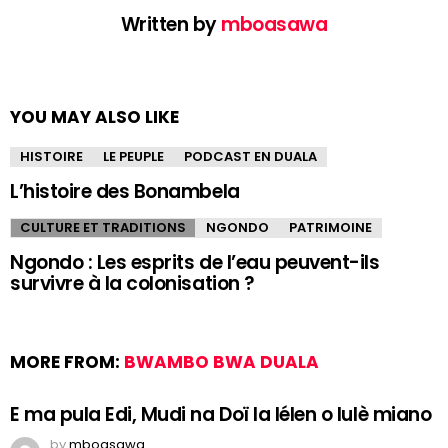
Written by
mboasawa
YOU MAY ALSO LIKE
HISTOIRE
LE PEUPLE
PODCAST EN DUALA
L’histoire des Bonambela
CULTURE ET TRADITIONS
NGONDO
PATRIMOINE
Ngondo : Les esprits de l’eau peuvent-ils
survivre à la colonisation ?
MORE FROM:
BWAMBO BWA DUALA
E ma pula Edi, Mudi na Doï la lélen o lulè miano
by
mboasawa