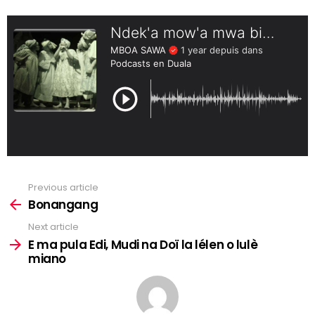
Previous article
See
more
Bonangang
Next article
E ma pula Edi, Mudi na Doï la lélen o lulè
miano