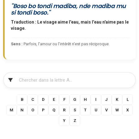
"Boso bo tondi madiba, nde madiba mu
si tondi boso."
Traduction : Le visage aime l'eau, mais l'eau n'aime pas le
visage.
Sens :
Parfois, l'amour ou l'intérêt n'est pas réciproque.
FILTRER
A
B
C
D
E
F
G
H
I
J
K
L
M
N
O
P
Q
R
S
T
U
V
W
X
Y
Z