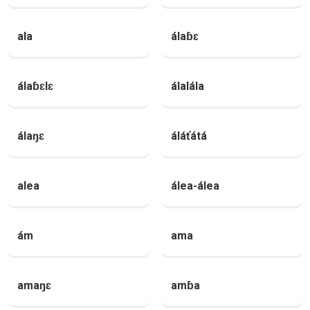
ala
álaɓɛ
álaɓɛlɛ
álalála
álaŋɛ
áláťátá
alea
álea-álea
ám
ama
amaŋɛ
amɓa