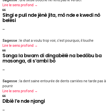
Sagesse :
une seule bouche ne rend pas le verdict
Lire le sens profond →
Singi e puli nde jènè jita, mô nde e kwedi nô
belèsi
""
Sagesse :
le chat a voulu trop voir, c'est pourquoi, il louche
Lire le sens profond →
Songa la bwam di dingabèlè na bedôbu ba
masonga, di s’ambi bô
""
Sagesse :
la dent saine entourée de dents carriées ne tarde pas à
pourrir
Lire le sens profond →
Dibiè l’e nde njangi
""