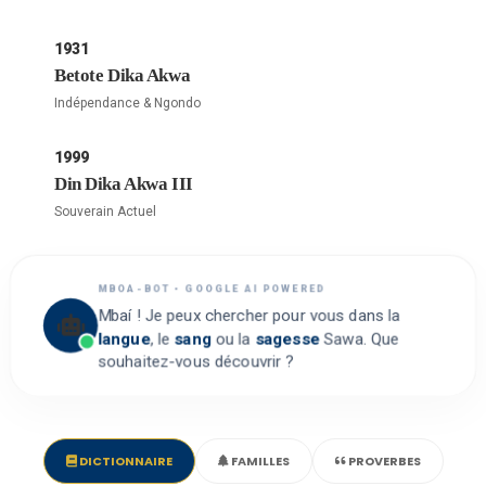
1931
Betote Dika Akwa
Indépendance & Ngondo
1999
Din Dika Akwa III
Souverain Actuel
MBOA-BOT • GOOGLE AI POWERED
Mbaí ! Je peux chercher pour vous dans la
langue
, le
sang
ou la
sagesse
Sawa. Que
souhaitez-vous découvrir ?
DICTIONNAIRE
FAMILLES
PROVERBES