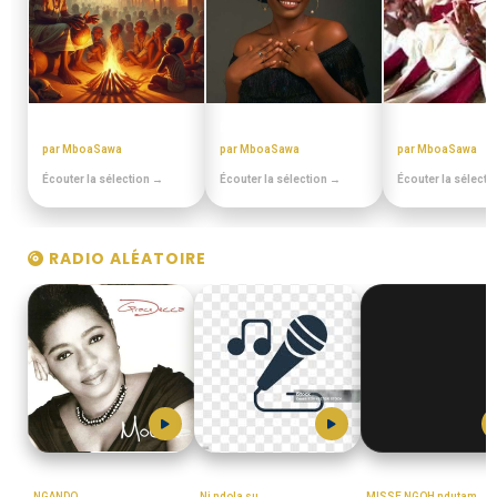
CONTES MINIA
BEST OFF SLOW
CHORALES EL
par MboaSawa
par MboaSawa
par MboaSawa
Écouter la sélection →
Écouter la sélection →
Écouter la sélecti
RADIO ALÉATOIRE
GRACE_DECCA
TIM_AND_FOTY
MISSE_NGOH
NGANDO
Ni ndola su
MISSE NGOH ndutam.