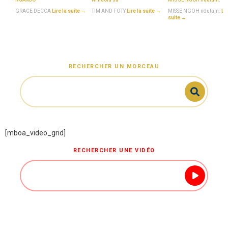
GRACE DECCA
Lire la suite →
TIM AND FOTY
Lire la suite →
MISSE NGOH ndutam.
Lir
suite →
RECHERCHER UN MORCEAU
[mboa_video_grid]
RECHERCHER UNE VIDÉO