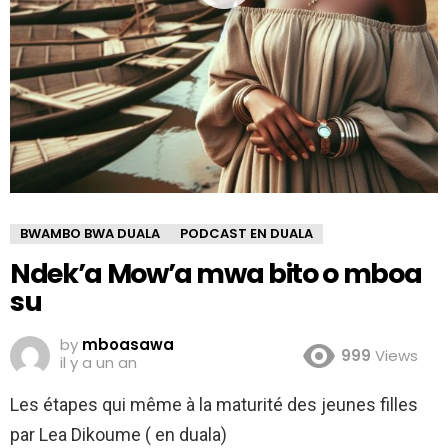
BWAMBO BWA DUALA
PODCAST EN DUALA
Ndek’a Mow’a mwa bito o mboa
su
by
mboasawa
999
Views
il y a un an
Les étapes qui même à la maturité des jeunes filles
par Lea Dikoume ( en duala)