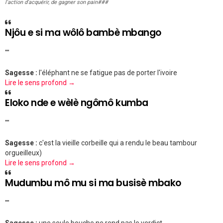
l'action d'acquérir, de gagner son pain###
Njôu e si ma wôlô bambè mbango
""
Sagesse :
l'éléphant ne se fatigue pas de porter l'ivoire
Lire le sens profond →
Eloko nde e wèlè ngômô kumba
""
Sagesse :
c'est la vieille corbeille qui a rendu le beau tambour
orgueilleux)
Lire le sens profond →
Mudumbu mô mu si ma busisè mbako
""