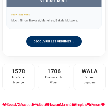
VI. BOSE MINIE
FRONTIÈRE NORD
Mboh, Ninon, Bakossi, Manehas, Bakala Mukwele.
DÉCOUVRIR LES ORIGINES →
1578
1706
WALA
Arrivée de
Fixation sur le
L'éternel
Mbongo
Wouri
Voyageur
Social
Musique
Vidéos
News
Marché
Emplois
Forum