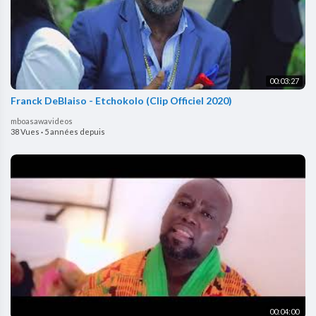
00:03:27
Franck DeBlaiso - Etchokolo (Clip Officiel 2020)
mboasawavideos
38 Vues
·
5 années depuis
00:04:00