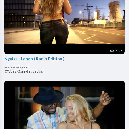
00:04:28
Nguisa - Lonon ( Radio Edition )
mboasawavideos
57 Vues
·
5 années depuis