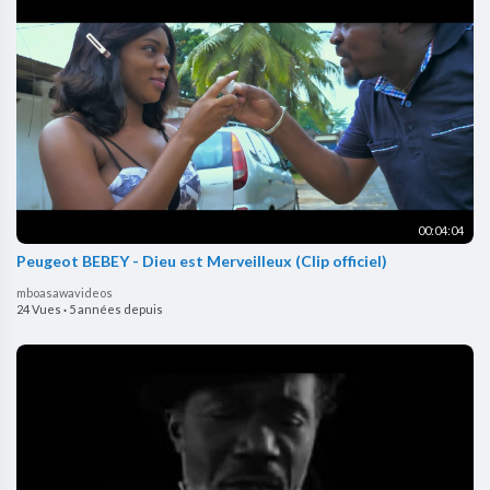
00:04:04
Peugeot BEBEY - Dieu est Merveilleux (Clip officiel)
mboasawavideos
24 Vues
·
5 années depuis