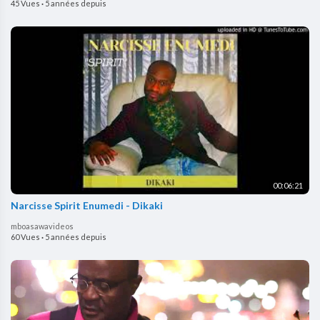
45 Vues
·
5 années depuis
00:06:21
Narcisse Spirit Enumedi - Dikaki
mboasawavideos
60 Vues
·
5 années depuis