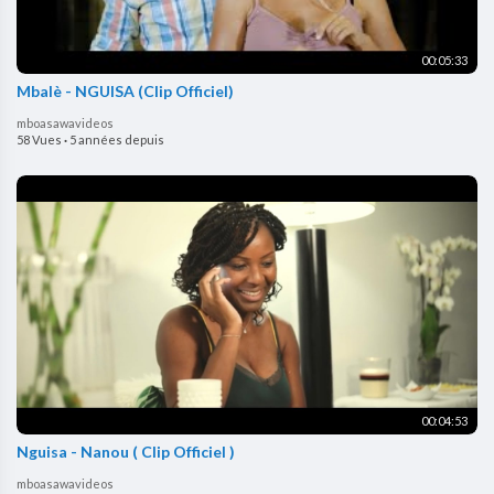
00:05:33
Mbalè - NGUISA (Clip Officiel)
mboasawavideos
58 Vues
·
5 années depuis
00:04:53
Nguisa - Nanou ( Clip Officiel )
mboasawavideos