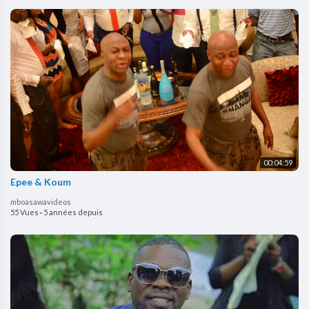
00:04:59
Epee & Koum
mboasawavideos
55 Vues
·
5 années depuis