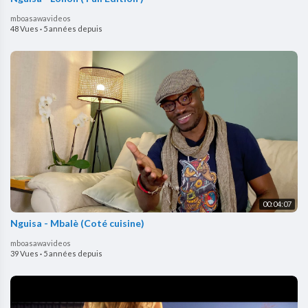
mboasawavideos
48 Vues
·
5 années depuis
00:04:07
Nguisa - Mbalè (Coté cuisine)
mboasawavideos
39 Vues
·
5 années depuis