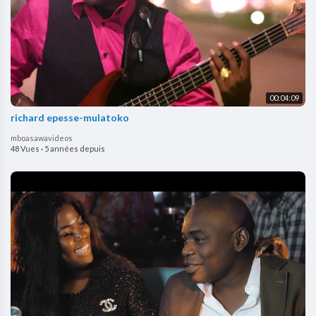
00:04:09
richard epesse-mulatoko
mboasawavideos
48 Vues
·
5 années depuis