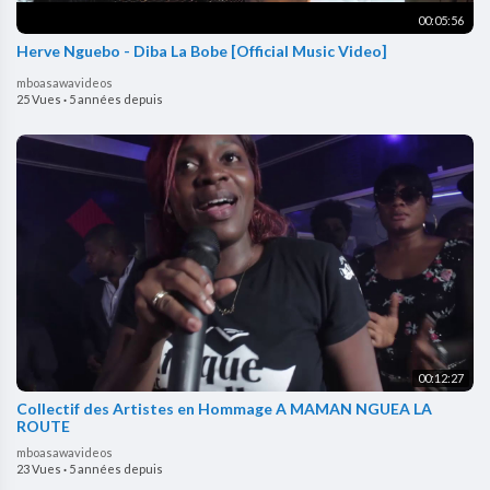
00:05:56
Herve Nguebo - Diba La Bobe [Official Music Video]
mboasawavideos
25 Vues
·
5 années depuis
00:12:27
Collectif des Artistes en Hommage A MAMAN NGUEA LA
ROUTE
mboasawavideos
23 Vues
·
5 années depuis