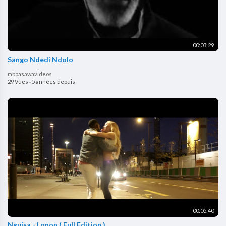
00:03:29
Sango Ndedi Ndolo
mboasawavideos
29 Vues
·
5 années depuis
00:05:40
Nguisa - Lonon ( Full Edition )