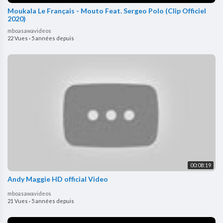
Moukala Le Français - Mouto Feat. Sergeo Polo (Clip Officiel
2020)
mboasawavideos
22 Vues
·
5 années depuis
00:08:19
Andy Maggie HD official Video
mboasawavideos
21 Vues
·
5 années depuis