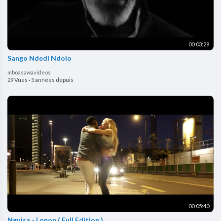
00:03:29
Sango Ndedi Ndolo
mboasawavideos
29 Vues
·
5 années depuis
00:05:40
Nguisa - Lonon ( Full Edition )