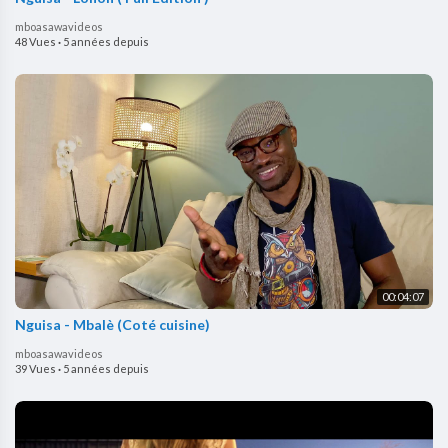
mboasawavideos
48 Vues
·
5 années depuis
00:04:07
Nguisa - Mbalè (Coté cuisine)
mboasawavideos
39 Vues
·
5 années depuis