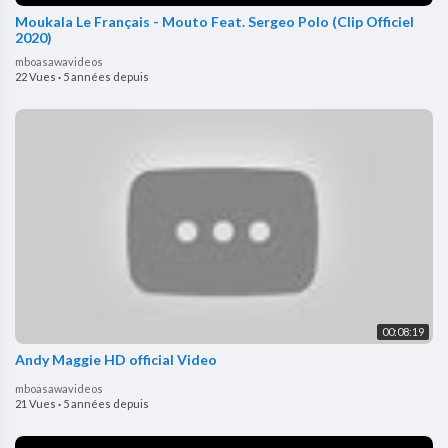
Moukala Le Français - Mouto Feat. Sergeo Polo (Clip Officiel
2020)
mboasawavideos
22 Vues
·
5 années depuis
00:08:19
Andy Maggie HD official Video
mboasawavideos
21 Vues
·
5 années depuis