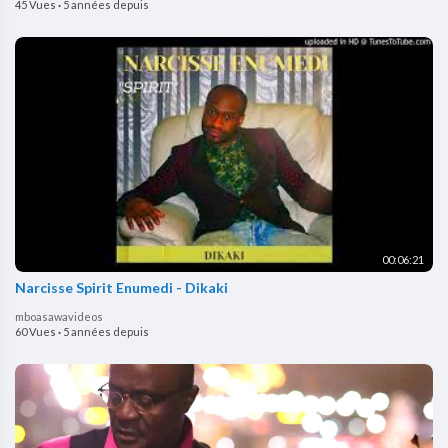
45 Vues
·
5 années depuis
00:06:21
Narcisse Spirit Enumedi - Dikaki
mboasawavideos
60 Vues
·
5 années depuis