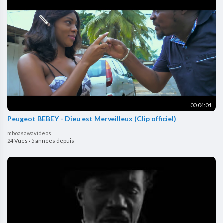
00:04:04
Peugeot BEBEY - Dieu est Merveilleux (Clip officiel)
mboasawavideos
24 Vues
·
5 années depuis