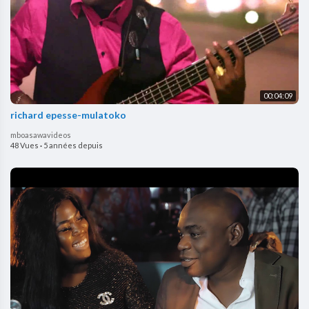
00:04:09
richard epesse-mulatoko
mboasawavideos
48 Vues
·
5 années depuis