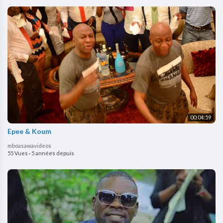
00:04:59
Epee & Koum
mboasawavideos
55 Vues
·
5 années depuis