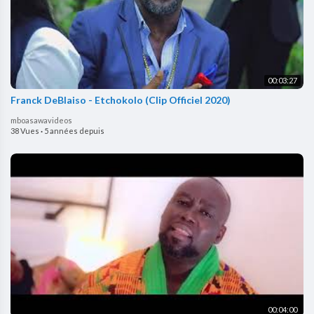
00:03:27
Franck DeBlaiso - Etchokolo (Clip Officiel 2020)
mboasawavideos
38 Vues
·
5 années depuis
00:04:00