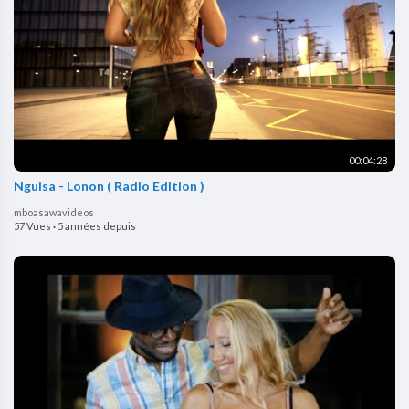
00:04:28
Nguisa - Lonon ( Radio Edition )
mboasawavideos
57 Vues
·
5 années depuis