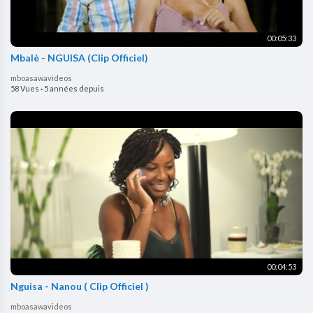
00:05:33
Mbalè - NGUISA (Clip Officiel)
mboasawavideos
58 Vues
·
5 années depuis
00:04:53
Nguisa - Nanou ( Clip Officiel )
mboasawavideos