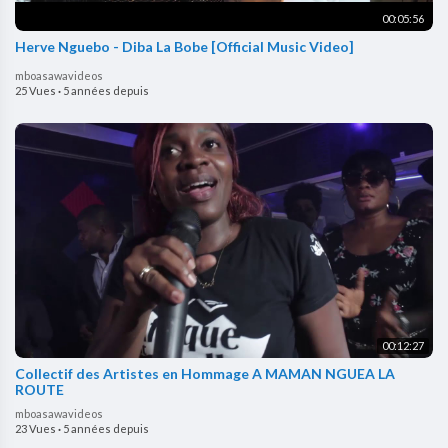
00:05:56
Herve Nguebo - Diba La Bobe [Official Music Video]
mboasawavideos
25 Vues
·
5 années depuis
00:12:27
Collectif des Artistes en Hommage A MAMAN NGUEA LA
ROUTE
mboasawavideos
23 Vues
·
5 années depuis