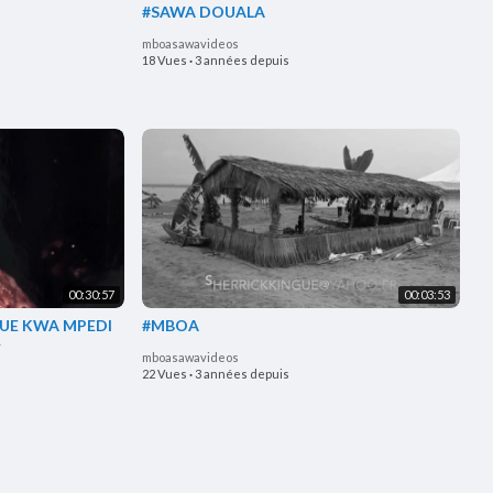
#SAWA DOUALA
mboasawavideos
18 Vues
·
3 années depuis
00:30:57
00:03:53
NGUE KWA MPEDI
#MBOA
»
mboasawavideos
22 Vues
·
3 années depuis