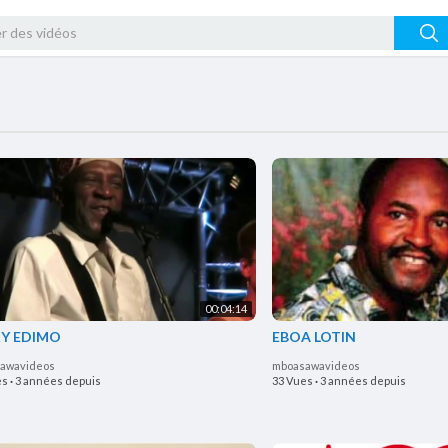
00:04:14
KY EDIMO
EBOA LOTIN
awavideos
mboasawavideos
es
·
3 années depuis
33 Vues
·
3 années depuis