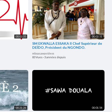
00:02:35
00:02:51
SM EKWALLA ESSAKA II Chef Supérieur de
DEÏDO, Président du NGONDO.
mboasawavideos
83 Vues
·
3 années depuis
00:21:26
00:01:54