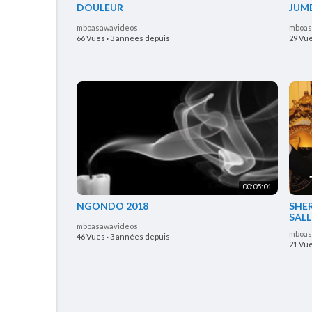
DOULEUR
JUMB
mboasawavideos
mboas
66 Vues
·
3 années depuis
29 Vu
00:05:01
NGONDO 2018
SHE
SAL
mboasawavideos
mboas
46 Vues
·
3 années depuis
21 Vu