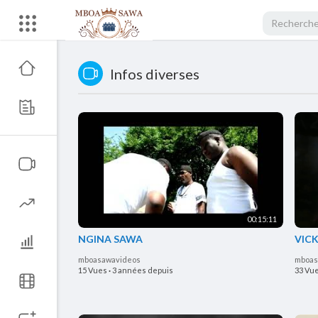
Infos diverses
00:15:11
NGINA SAWA
VIC
mboasawavideos
mboas
15 Vues
·
3 années depuis
33 Vu