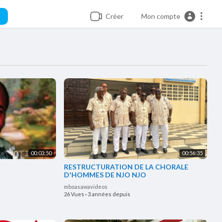
Créer
Mon compte
00:03:50
00:56:35
RESTRUCTURATION DE LA CHORALE
D'HOMMES DE NJO NJO
mboasawavideos
26 Vues
·
3 années depuis