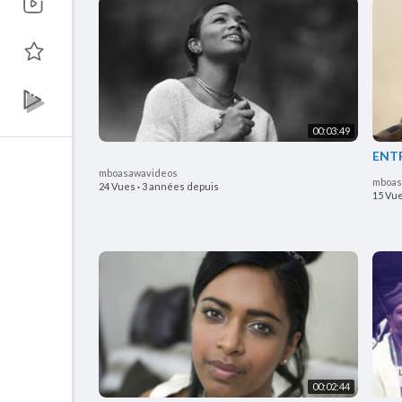
00:03:49
ENTR
mboasawavideos
mboas
24 Vues
·
3 années depuis
15 Vu
00:02:44