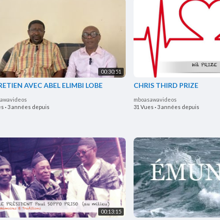
00:30:51
ETIEN AVEC ABEL ELIMBI LOBE
CHRIS THIRD PRIZE
awavideos
mboasawavideos
es
·
3 années depuis
31 Vues
·
3 années depuis
00:13:15