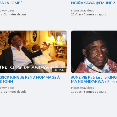
A LA JOMBÈ
NGIÑA SAWA @EMUNÈ 2
awavideos
mboasawavideos
es
·
3 années depuis
26 Vues
·
3 années depuis
00:02:47
RRICK KINGUE REND HOMMAGE À
#UNE VIE Patriarche KI
LE JOHN
MA NGAND’AKWA « Film 
awavideos
mboasawavideos
es
·
3 années depuis
19 Vues
·
3 années depuis