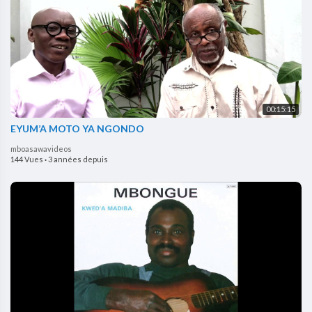
00:15:15
EYUM’A MOTO YA NGONDO
mboasawavideos
144 Vues
·
3 années depuis