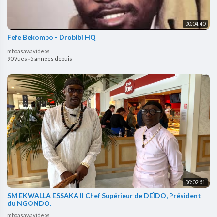
00:04:40
Fefe Bekombo - Drobibi HQ
mboasawavideos
90 Vues
·
5 années depuis
00:02:51
SM EKWALLA ESSAKA II Chef Supérieur de DEÏDO, Président
du NGONDO.
mboasawavideos