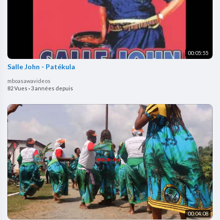
00:05:55
Salle John - Patékula
mboasawavideos
82 Vues
·
3 années depuis
00:04:08