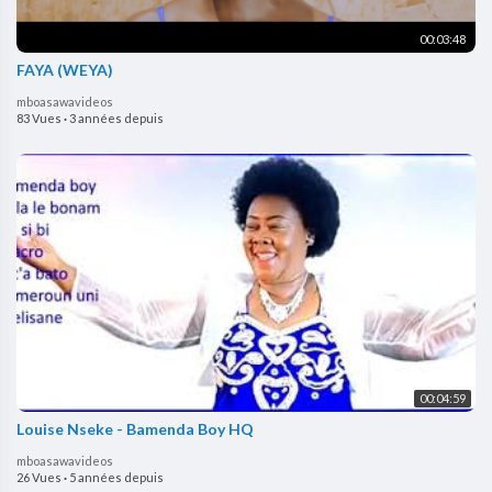
00:03:48
FAYA (WEYA)
mboasawavideos
83 Vues
·
3 années depuis
00:04:59
Louise Nseke - Bamenda Boy HQ
mboasawavideos
26 Vues
·
5 années depuis