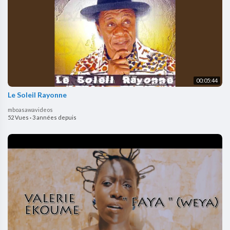
00:05:44
Le Soleil Rayonne
mboasawavideos
52 Vues
·
3 années depuis