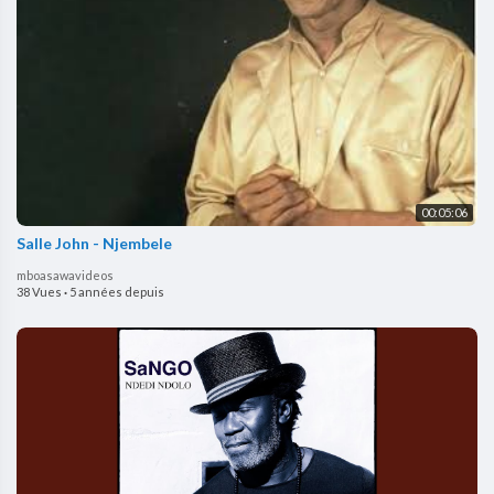
00:05:06
Salle John - Njembele
mboasawavideos
38 Vues
·
5 années depuis