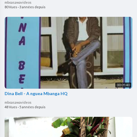
mboasawavideos
80 Vues
·
3 années depuis
00:05:40
Dina Bell - A nguea Mbanga HQ
mboasawavideos
48 Vues
·
5 années depuis