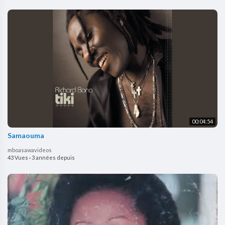
00:04:54
Samaouma
mboasawavideos
43 Vues
·
3 années depuis