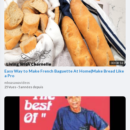
00:08:16
Easy Way to Make French Baguette At Home|Make Bread Like
a Pro
mboasawavideos
25 Vues
·
5 années depuis