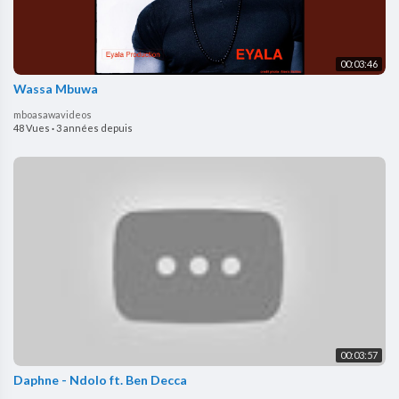
00:03:46
Wassa Mbuwa
mboasawavideos
48 Vues
·
3 années depuis
00:03:57
Daphne - Ndolo ft. Ben Decca