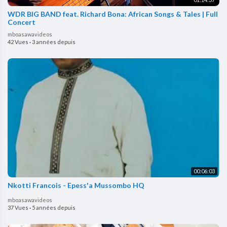
WDR BIG BAND feat. Richard Bona: African Songs & Tales | Full
Concert
mboasawavideos
42 Vues
·
3 années depuis
00:06:03
Nkotti Francois - Epess'a Mussombo HQ
mboasawavideos
37 Vues
·
5 années depuis