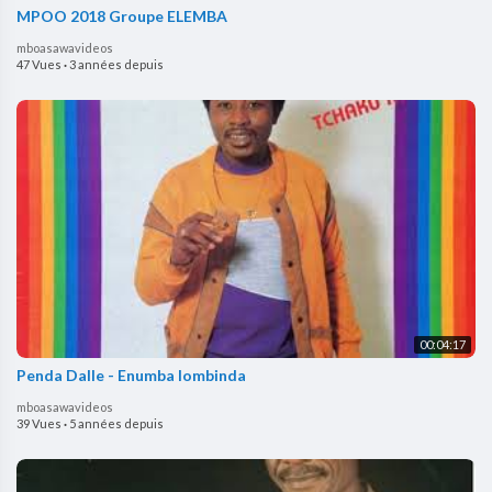
MPOO 2018 Groupe ELEMBA
mboasawavideos
47 Vues
·
3 années depuis
00:04:17
Penda Dalle - Enumba lombinda
mboasawavideos
39 Vues
·
5 années depuis