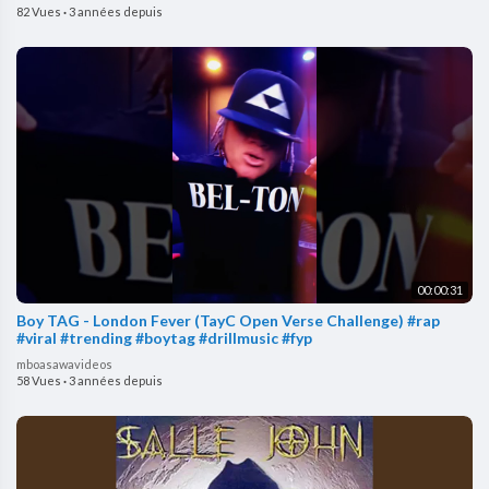
82 Vues
·
3 années depuis
00:00:31
Boy TAG - London Fever (TayC Open Verse Challenge) #rap
#viral #trending #boytag #drillmusic #fyp
mboasawavideos
58 Vues
·
3 années depuis