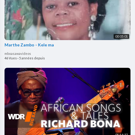
00:05:01
Marthe Zambo - Kele ma
mboasawavideos
46 Vues
·
5 années depuis
01:14:37