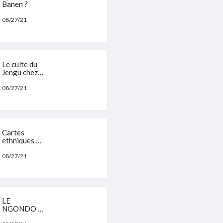
Banen ?
08/27/21
Le culte du
Jengu chez
les Sawa du
Cameroun
08/27/21
Cartes
ethniques de
la rÃ©gion
du Sud
08/27/21
Cameroun
LE
NGONDO -
Le Paradis