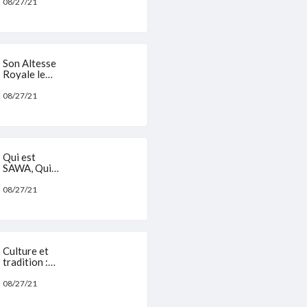
Tabou
08/27/21
Son Altesse
Royale le
Prince
RenÃ©
08/27/21
DUALLA
MANGA
BELL
Qui est
SAWA, Qui
ne lÂ´est pas
?
08/27/21
Culture et
tradition :
les 5
positions
08/27/21
dans la
pirogue.