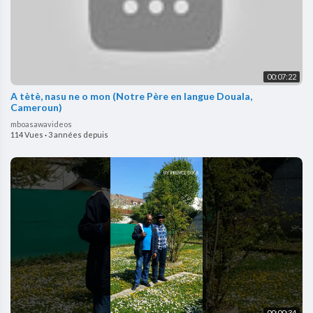
00:07:22
A tètè, nasu ne o mon (Notre Père en langue Douala,
Cameroun)
mboasawavideos
114 Vues
·
3 années depuis
00:00:34