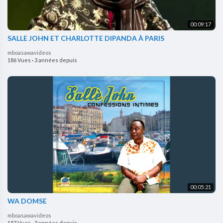
00:09:17
SALLE JOHN ET CHARLOTTE DIPANDA À PARIS
mboasawavideos
186 Vues
·
3 années depuis
00:05:21
WA DOMSE
mboasawavideos
157 Vues
·
3 années depuis