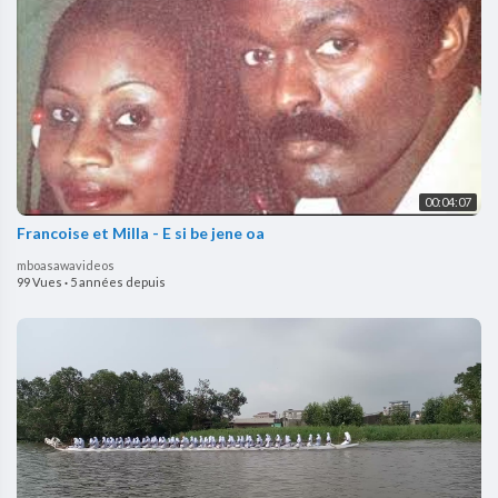
00:04:07
Francoise et Milla - E si be jene oa
mboasawavideos
99 Vues
·
5 années depuis