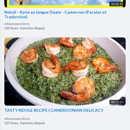
00:02:17
Ndedi - Kyrie en langue Duala - Cameroun (Paroles et
Traduction)
mboasawavideos
132 Vues
·
3 années depuis
00:10:10
TASTY NDOLE RECIPE | CAMEROONIAN DELICACY
mboasawavideos
127 Vues
·
3 années depuis