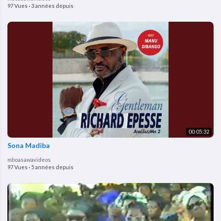
97 Vues
·
3 années depuis
00:05:32
Sona Madiba
mboasawavideos
97 Vues
·
5 années depuis