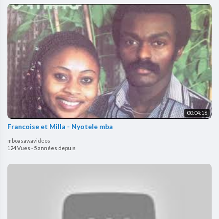
00:04:16
Francoise et Milla - Nyotele mba
mboasawavideos
124 Vues
·
5 années depuis