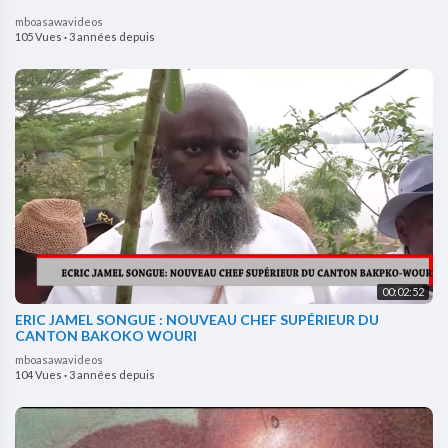
mboasawavideos
105 Vues
·
3 années depuis
00:02:52
ERIC JAMEL SONGUE : NOUVEAU CHEF SUPÉRIEUR DU
CANTON BAKOKO WOURI
mboasawavideos
104 Vues
·
3 années depuis