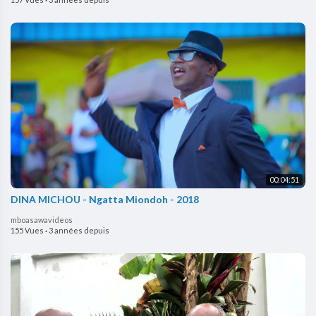
00:04:51
DINA MICHOU - Ngatta Miondoh - 2018
mboasawavideos
155 Vues
·
3 années depuis