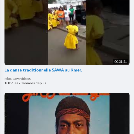
00:01:51
La danse traditionnelle SAWA au Kmer.
mboasawavideos
108 Vues
·
3 années depuis