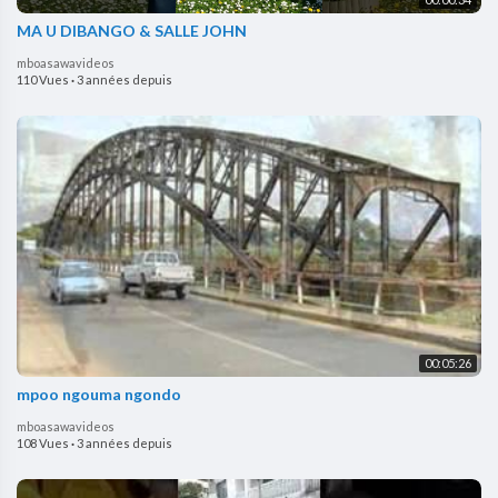
MA U DIBANGO & SALLE JOHN
mboasawavideos
110 Vues
·
3 années depuis
00:05:26
mpoo ngouma ngondo
mboasawavideos
108 Vues
·
3 années depuis