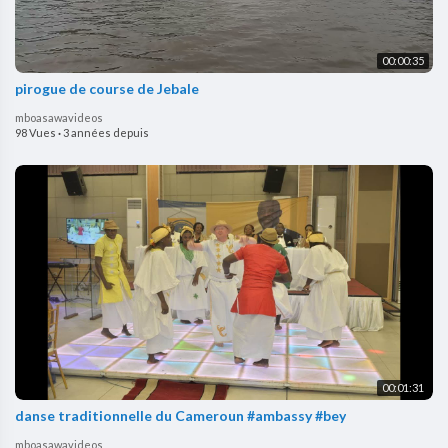
00:00:35
pirogue de course de Jebale
mboasawavideos
98 Vues
·
3 années depuis
00:01:31
danse traditionnelle du Cameroun #ambassy #bey
mboasawavideos