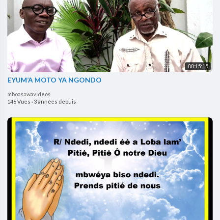
00:15:15
EYUM’A MOTO YA NGONDO
mboasawavideos
146 Vues
·
3 années depuis