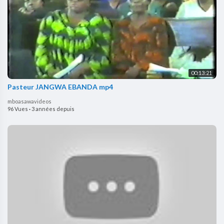
00:13:21
Pasteur JANGWA EBANDA mp4
mboasawavideos
96 Vues
·
3 années depuis