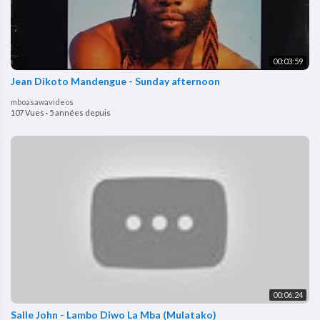
00:03:59
Jean Dikoto Mandengue - Sunday afternoon
mboasawavideos
107 Vues
·
5 années depuis
00:06:24
Salle John - Lambo Diwo La Mba (Mulatako)