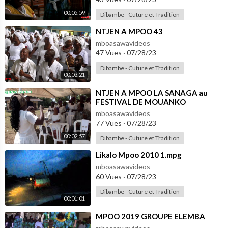
00:05:59
Dibambe - Cuture et Tradition
⁣NTJEN A MPOO 43
mboasawavideos
47 Vues
·
07/28/23
Dibambe - Cuture et Tradition
00:03:21
⁣NTJEN A MPOO LA SANAGA au
FESTIVAL DE MOUANKO
mboasawavideos
77 Vues
·
07/28/23
00:02:57
Dibambe - Cuture et Tradition
⁣Likalo Mpoo 2010 1.mpg
mboasawavideos
60 Vues
·
07/28/23
Dibambe - Cuture et Tradition
00:01:01
⁣MPOO 2019 GROUPE ELEMBA