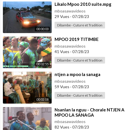
⁣Likalo Mpoo 2010 suite.mpg
mboasawavideos
29 Vues
·
07/28/23
Dibambe - Cuture et Tradition
00:00:03
⁣MPOO 2019 TITIMBE
mboasawavideos
41 Vues
·
07/28/23
Dibambe - Cuture et Tradition
00:02:55
⁣ntjen a mpoo la sanaga
mboasawavideos
59 Vues
·
07/28/23
Dibambe - Cuture et Tradition
00:02:18
⁣Nsanlan la nguu - Chorale NTJEN A
MPOO LA SANAGA
mboasawavideos
82 Vues
·
07/28/23