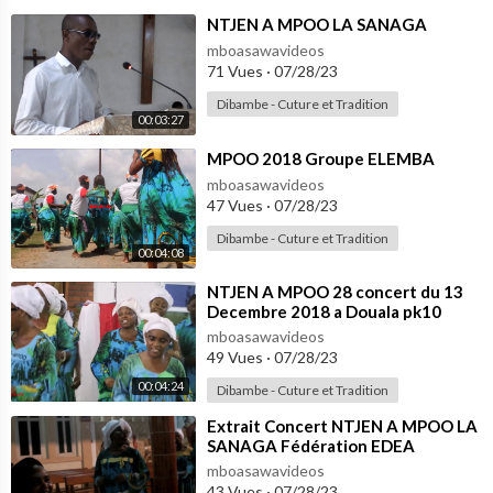
⁣NTJEN A MPOO LA SANAGA
mboasawavideos
71 Vues
·
07/28/23
Dibambe - Cuture et Tradition
00:03:27
⁣MPOO 2018 Groupe ELEMBA
mboasawavideos
47 Vues
·
07/28/23
Dibambe - Cuture et Tradition
00:04:08
⁣NTJEN A MPOO 28 concert du 13
Decembre 2018 a Douala pk10
mboasawavideos
49 Vues
·
07/28/23
00:04:24
Dibambe - Cuture et Tradition
⁣Extrait Concert NTJEN A MPOO LA
SANAGA Fédération EDEA
mboasawavideos
43 Vues
·
07/28/23