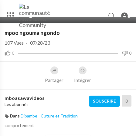
00:00
05:27
10
mpoo ngouma ngondo
107
Vues
·
07/28/23
0
0
Partager
Intégrer
mboasawavideos
0
SOUSCRIRE
Les abonnés
Dans
Dibambe - Cuture et Tradition
comportement