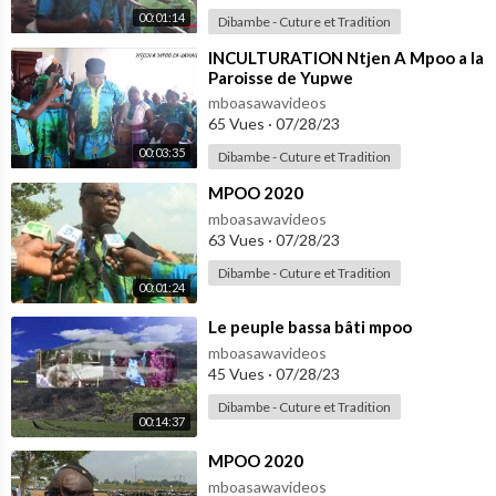
00:01:14
Dibambe - Cuture et Tradition
⁣INCULTURATION Ntjen A Mpoo a la
Paroisse de Yupwe
mboasawavideos
65 Vues
·
07/28/23
00:03:35
Dibambe - Cuture et Tradition
⁣MPOO 2020
mboasawavideos
63 Vues
·
07/28/23
Dibambe - Cuture et Tradition
00:01:24
⁣Le peuple bassa bâti mpoo
mboasawavideos
45 Vues
·
07/28/23
Dibambe - Cuture et Tradition
00:14:37
⁣MPOO 2020
mboasawavideos