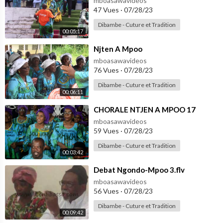
mboasawavideos
47 Vues
·
07/28/23
Dibambe - Cuture et Tradition
00:05:17
⁣Njten A Mpoo
mboasawavideos
76 Vues
·
07/28/23
Dibambe - Cuture et Tradition
00:06:11
⁣CHORALE NTJEN A MPOO 17
mboasawavideos
59 Vues
·
07/28/23
Dibambe - Cuture et Tradition
00:03:42
⁣Debat Ngondo-Mpoo 3.flv
mboasawavideos
56 Vues
·
07/28/23
Dibambe - Cuture et Tradition
00:09:42