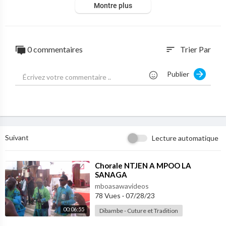
Montre plus
0 commentaires
Trier Par
sort
Publier
Suivant
Lecture automatique
⁣Chorale NTJEN A MPOO LA
SANAGA
mboasawavideos
78 Vues
·
07/28/23
00:06:55
Dibambe - Cuture et Tradition