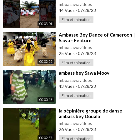
mboasawavideos
44 Vues
·
07/28/23
Film et animation
00:03:01
⁣Ambasse Bey Dance of Cameroon |
Sawa - Feature
mboasawavideos
25 Vues
·
07/28/23
00:02:55
Film et animation
⁣ambass bey Sawa Moov
mboasawavideos
43 Vues
·
07/28/23
Film et animation
00:00:46
⁣la pépinière groupe de danse
ambass bey Douala
mboasawavideos
26 Vues
·
07/28/23
00:02:57
Film et animation