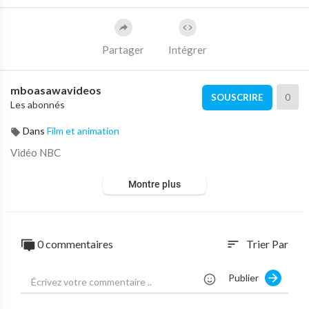
Partager
Intégrer
mboasawavideos
0
SOUSCRIRE
Les abonnés
Dans
Film et animation
Vidéo NBC
Montre plus
0 commentaires
Trier Par
sort
Publier