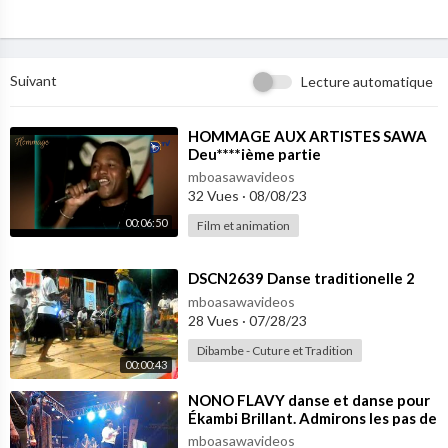
Suivant
Lecture automatique
⁣HOMMAGE AUX ARTISTES SAWA
Deu****ième partie
mboasawavideos
32 Vues
·
08/08/23
00:06:50
Film et animation
⁣DSCN2639 Danse traditionelle 2
mboasawavideos
28 Vues
·
07/28/23
Dibambe - Cuture et Tradition
00:00:43
⁣NONO FLAVY danse et danse pour
Ékambi Brillant. Admirons les pas de
l'artiste
mboasawavideos