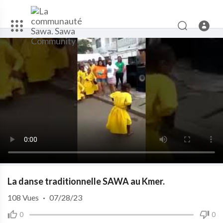
La danse traditionnelle SAWA au Kmer.
108
Vues
·
07/28/23
0
0