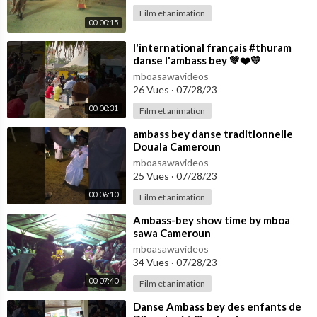
Film et animation
00:00:15
⁣l'international français #thuram
danse l'ambass bey 💚❤️💛
mboasawavideos
26 Vues
·
07/28/23
00:00:31
Film et animation
⁣ambass bey danse traditionnelle
Douala Cameroun
mboasawavideos
25 Vues
·
07/28/23
00:06:10
Film et animation
⁣Ambass-bey show time by mboa
sawa Cameroun
mboasawavideos
34 Vues
·
07/28/23
00:07:40
Film et animation
⁣Danse Ambass bey des enfants de