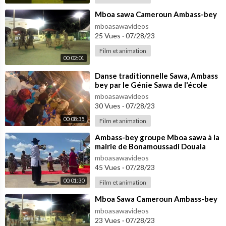
⁣Mboa sawa Cameroun Ambass-bey
mboasawavideos
25 Vues
·
07/28/23
Film et animation
00:02:01
⁣Danse traditionnelle Sawa, Ambass
bey par le Génie Sawa de l'école
polytechnique de Douala
mboasawavideos
30 Vues
·
07/28/23
00:08:35
Film et animation
⁣Ambass-bey groupe Mboa sawa à la
mairie de Bonamoussadi Douala
Cameroun 🇨🇲
mboasawavideos
45 Vues
·
07/28/23
00:01:30
Film et animation
⁣Mboa Sawa Cameroun Ambass-bey
mboasawavideos
23 Vues
·
07/28/23