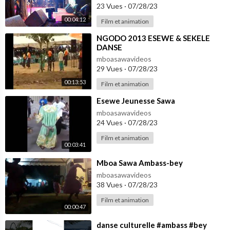
23 Vues
·
07/28/23
00:04:12
Film et animation
⁣NGODO 2013 ESEWE & SEKELE
DANSE
mboasawavideos
29 Vues
·
07/28/23
00:13:53
Film et animation
⁣Esewe Jeunesse Sawa
mboasawavideos
24 Vues
·
07/28/23
Film et animation
00:03:41
⁣Mboa Sawa Ambass-bey
mboasawavideos
38 Vues
·
07/28/23
Film et animation
00:00:47
⁣danse culturelle #ambass #bey