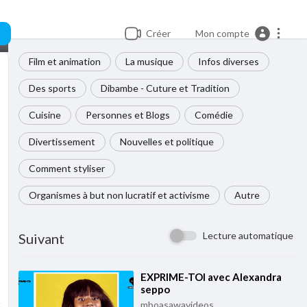
Créer
Mon compte
Film et animation
La musique
Infos diverses
Des sports
Dibambe - Cuture et Tradition
Cuisine
Personnes et Blogs
Comédie
Divertissement
Nouvelles et politique
Comment styliser
Organismes à but non lucratif et activisme
Autre
Lecture automatique
Suivant
⁣EXPRIME-TOI avec Alexandra
seppo
mboasawavideos