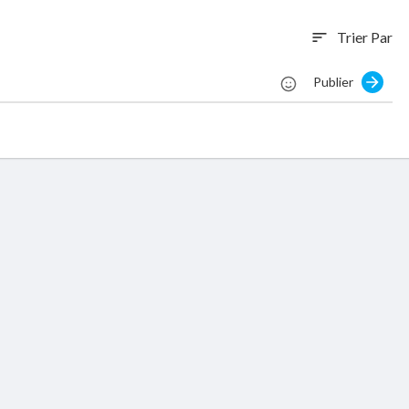
Trier Par
sort
Publier