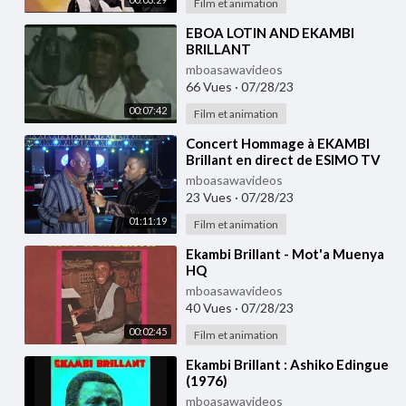
Film et animation
⁣EBOA LOTIN AND EKAMBI
BRILLANT
mboasawavideos
66 Vues
·
07/28/23
00:07:42
Film et animation
⁣Concert Hommage à EKAMBI
Brillant en direct de ESIMO TV
mboasawavideos
23 Vues
·
07/28/23
01:11:19
Film et animation
⁣Ekambi Brillant - Mot'a Muenya
HQ
mboasawavideos
40 Vues
·
07/28/23
00:02:45
Film et animation
⁣Ekambi Brillant : Ashiko Edingue
(1976)
mboasawavideos