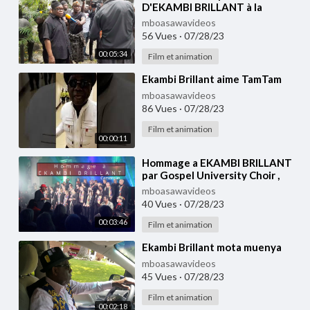
D'EKAMBI BRILLANT à la
Chefferie Akwa. (MUKANDA)
mboasawavideos
56 Vues
·
07/28/23
00:05:34
Film et animation
⁣Ekambi Brillant aime TamTam
mboasawavideos
86 Vues
·
07/28/23
Film et animation
00:00:11
⁣Hommage a EKAMBI BRILLANT
par Gospel University Choir ,
Direction: Martin Koums -
mboasawavideos
Elongi..
40 Vues
·
07/28/23
00:03:46
Film et animation
⁣Ekambi Brillant mota muenya
mboasawavideos
45 Vues
·
07/28/23
Film et animation
00:02:18