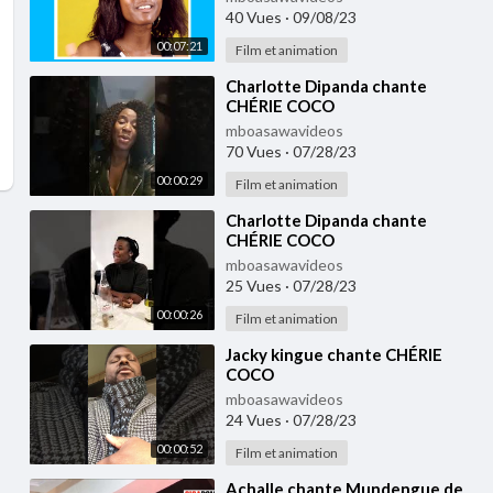
40 Vues
·
09/08/23
00:07:21
Film et animation
⁣Charlotte Dipanda chante
CHÉRIE COCO
mboasawavideos
70 Vues
·
07/28/23
00:00:29
Film et animation
⁣Charlotte Dipanda chante
CHÉRIE COCO
mboasawavideos
25 Vues
·
07/28/23
00:00:26
Film et animation
⁣Jacky kingue chante CHÉRIE
COCO
mboasawavideos
24 Vues
·
07/28/23
00:00:52
Film et animation
⁣Achalle chante Mundengue de