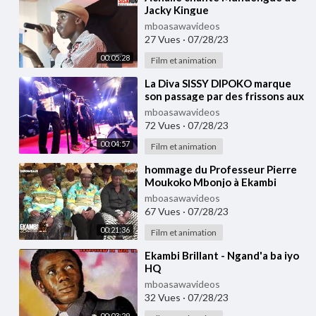
Jacky Kingue
mboasawavideos
27 Vues
·
07/28/23
00:05:28
Film et animation
⁣La Diva SISSY DIPOKO marque
son passage par des frissons aux
obsèques d'Ekambi brillant
mboasawavideos
72 Vues
·
07/28/23
00:04:57
Film et animation
⁣hommage du Professeur Pierre
Moukoko Mbonjo à Ekambi
Brillant
mboasawavideos
67 Vues
·
07/28/23
00:21:36
Film et animation
⁣Ekambi Brillant - Ngand'a ba iyo
HQ
mboasawavideos
32 Vues
·
07/28/23
00:03:29