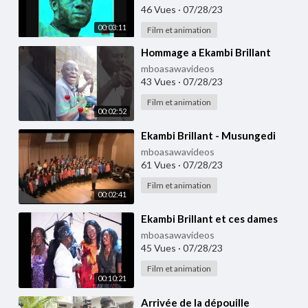
46 Vues
·
07/28/23
00:03:11
Film et animation
⁣Hommage a Ekambi Brillant
mboasawavideos
43 Vues
·
07/28/23
Film et animation
00:02:52
⁣Ekambi Brillant - Musungedi
mboasawavideos
61 Vues
·
07/28/23
Film et animation
00:02:41
⁣Ekambi Brillant et ces dames
mboasawavideos
45 Vues
·
07/28/23
Film et animation
00:10:21
⁣Arrivée de la dépouille