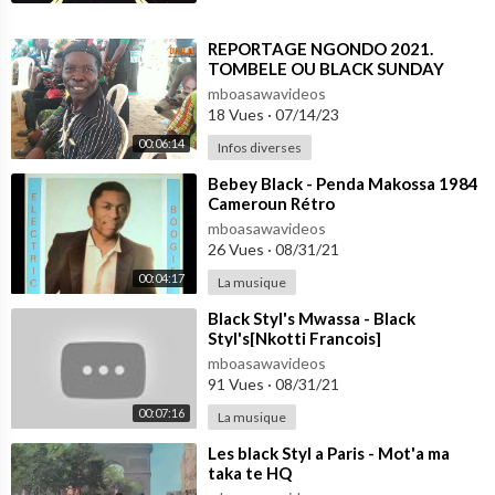
⁣REPORTAGE NGONDO 2021.
TOMBELE OU BLACK SUNDAY
mboasawavideos
18 Vues
·
07/14/23
00:06:14
Infos diverses
⁣Bebey Black - Penda Makossa 1984
Cameroun Rétro
mboasawavideos
26 Vues
·
08/31/21
00:04:17
La musique
⁣Black Styl's Mwassa - Black
Styl's[Nkotti Francois]
mboasawavideos
91 Vues
·
08/31/21
00:07:16
La musique
⁣Les black Styl a Paris - Mot'a ma
taka te HQ