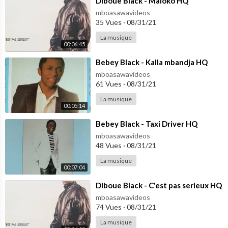
⁣Diboue Black - Maloko HQ
mboasawavideos
35 Vues
·
08/31/21
La musique
00:06:45
⁣Bebey Black - Kalla mbandja HQ
mboasawavideos
61 Vues
·
08/31/21
La musique
00:05:14
⁣Bebey Black - Taxi Driver HQ
mboasawavideos
48 Vues
·
08/31/21
La musique
00:07:04
⁣Diboue Black - C'est pas serieux HQ
mboasawavideos
74 Vues
·
08/31/21
La musique