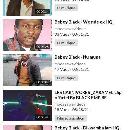
La musique
00:05:14
⁣Bebey Black - We nde ex HQ
mboasawavideos
33 Vues
·
08/31/21
La musique
00:05:26
⁣Bebey Black - Nu muna
mboasawavideos
47 Vues
·
08/31/21
La musique
00:05:07
⁣LES CARNIVORES _ZARAMEL clip
officiel By BLACK EMPIRE
COMPANY
mboasawavideos
18 Vues
·
08/28/21
00:03:44
Film et animation
⁣Bebey Black - Dikwamba lam HQ