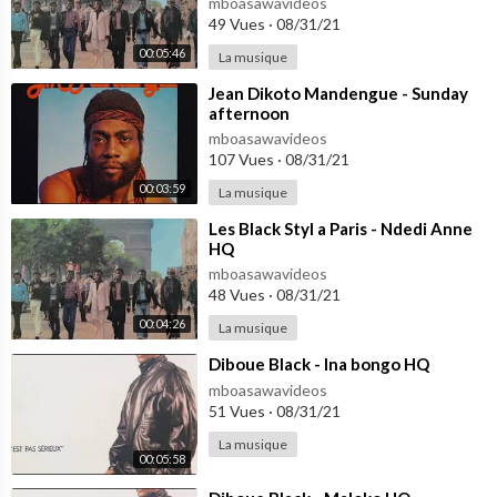
mboasawavideos
49 Vues
·
08/31/21
00:05:46
La musique
⁣Jean Dikoto Mandengue - Sunday
afternoon
mboasawavideos
107 Vues
·
08/31/21
00:03:59
La musique
⁣Les Black Styl a Paris - Ndedi Anne
HQ
mboasawavideos
48 Vues
·
08/31/21
00:04:26
La musique
⁣Diboue Black - Ina bongo HQ
mboasawavideos
51 Vues
·
08/31/21
La musique
00:05:58