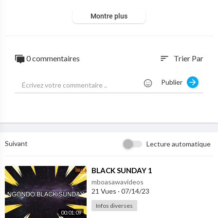
Montre plus
0 commentaires
Trier Par
sort
Publier
Suivant
Lecture automatique
⁣BLACK SUNDAY 1
mboasawavideos
21 Vues
·
07/14/23
Infos diverses
00:01:09