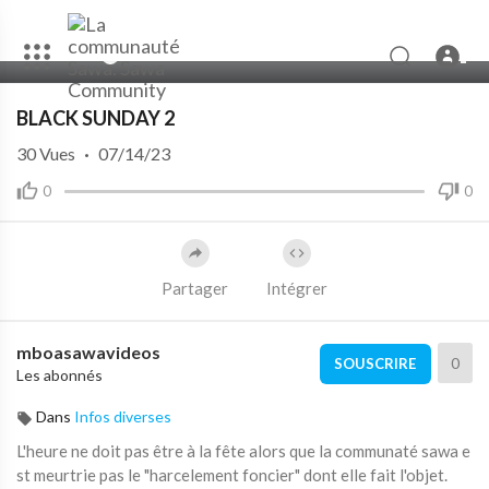
00:00
00:56
BLACK SUNDAY 2
30
Vues
·
07/14/23
0
0
Partager
Intégrer
mboasawavideos
0
SOUSCRIRE
Les abonnés
Dans
Infos diverses
L'heure ne doit pas être à la fête alors que la communaté sawa e
st meurtrie pas le "harcelement foncier" dont elle fait l'objet.