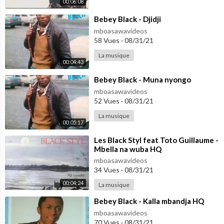
00:06:08
⁣Bebey Black - Djidji
mboasawavideos
58 Vues
·
08/31/21
La musique
00:04:43
⁣Bebey Black - Muna nyongo
mboasawavideos
52 Vues
·
08/31/21
La musique
00:05:17
⁣Les Black Styl feat Toto Guillaume -
Mbella na wuba HQ
mboasawavideos
34 Vues
·
08/31/21
00:04:24
La musique
⁣Bebey Black - Kalla mbandja HQ
mboasawavideos
70 Vues
·
08/31/21