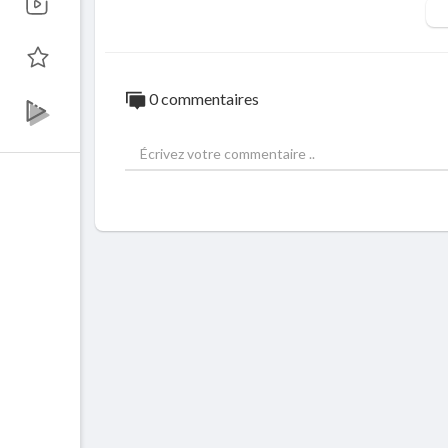
Facebook :
https://www.facebook.com/2
​​Instagram :
https://www.instagram.com/23
Twitter :
https://www.twitter.com/237show
Website :
https://www.237showbiz.com
0 commentaires
​​Facebook :
https://www.facebook.com/237
Instagram :
https://www.instagram.com/23
Twitter :
https://www.twitter.com/237Show
Telegram :
https://t.me/official237showbi
#RapMusic #Cameroon #Africa #MusicVi
#RapAfrica #Freestyle #nigeria