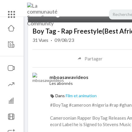
00:00
Boy Tag - Rap Freestyle(Best Afr
31
Vues
·
09/08/23
Partager
mboasawavideos
Les abonnés
Dans
Film et animation
#BoyTag #cameroon #nigeria #rap #ghan
Cameroonian Rapper BoyTag Releases Amazi
ecord Label he is Signed to Stevens Music