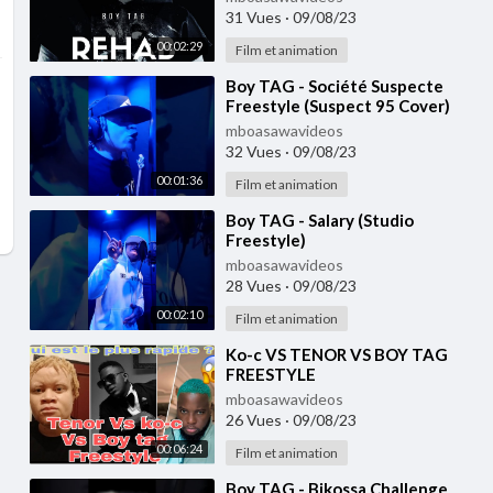
31 Vues
·
09/08/23
00:02:29
Film et animation
⁣Boy TAG - Société Suspecte
Freestyle (Suspect 95 Cover)
mboasawavideos
32 Vues
·
09/08/23
00:01:36
Film et animation
⁣Boy TAG - Salary (Studio
Freestyle)
mboasawavideos
28 Vues
·
09/08/23
00:02:10
Film et animation
⁣Ko-c VS TENOR VS BOY TAG
FREESTYLE
mboasawavideos
26 Vues
·
09/08/23
00:06:24
Film et animation
⁣Boy TAG - Bikossa Challenge