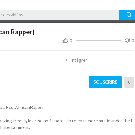
02:26
10
ican Rapper)
0
0
Intégrer
SOUSCRIRE
0
a #BestAfricanRapper
ng freestyle as he anticipates to release more music under the R
 Entertainment.