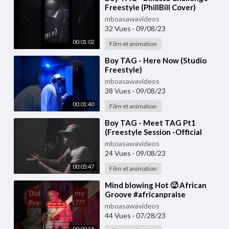
Freestyle (PhillBill Cover)
mboasawavideos
32 Vues
·
09/08/23
00:01:02
Film et animation
⁣Boy TAG - Here Now (Studio
Freestyle)
mboasawavideos
38 Vues
·
09/08/23
00:01:40
Film et animation
⁣Boy TAG - Meet TAG Pt1
(Freestyle Session -Official
Video)
mboasawavideos
24 Vues
·
09/08/23
00:05:47
Film et animation
⁣Mind blowing Hot 🥵 African
Groove #africanpraise
#makossa #soukous
mboasawavideos
44 Vues
·
07/28/23
00:00:18