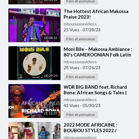
Film et animation
⁣The Hottest African Makossa
Praise 2023!
mboasawavideos
25 Vues
·
07/28/23
00:08:32
Film et animation
⁣Moni Bile – Makossa Ambiance :
80's CAMEROONIAN Folk Latin
Pop African Music ALBUM LP
mboasawavideos
Songs 🇨🇲
28 Vues
·
07/26/23
00:29:10
Film et animation
⁣WDR BIG BAND feat. Richard
Bona: African Songs & Tales |
Full Concert
mboasawavideos
42 Vues
·
05/30/23
01:14:37
Film et animation
⁣2022 MODE AFRICAINE :
BOUBOU STYLES 2022 /
AFRICAN BOUBOU STYLES /
mboasawavideos