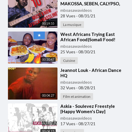
MAKOSSA, SEBEN, CALYPSO,
SOUKOUS BASSLINES |
mboasawavideos
BASSMATICS
28 Vues
·
08/31/21
00:19:55
La musique
⁣West Africans Trying East
African Food|Somali Food!
Spaghetti and Banana?
mboasawavideos
25 Vues
·
08/30/21
00:20:47
Cuisine
⁣Jeannot Louk - African Dance
HQ
mboasawavideos
32 Vues
·
08/28/21
00:04:27
Film et animation
⁣Askia - Soulevez Freestyle
[Happy Women's Day]
mboasawavideos
17 Vues
·
08/27/21
00:04:15