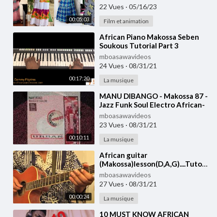
Modèle de longue Robes en
22 Vues
·
05/16/23
pagne
00:05:03
Film et animation
⁣African Piano Makossa Seben
Soukous Tutorial Part 3
mboasawavideos
24 Vues
·
08/31/21
00:17:20
La musique
⁣MANU DIBANGO - Makossa 87 -
Jazz Funk Soul Electro African-
80s Groove Rare
mboasawavideos
23 Vues
·
08/31/21
00:10:11
La musique
African guitar
⁣
(Makossa)lesson(D,A,G)....Tutoriel
guitare
mboasawavideos
africaine(makossa)ré,.la.sol
27 Vues
·
08/31/21
00:00:24
La musique
⁣10 MUST KNOW AFRICAN