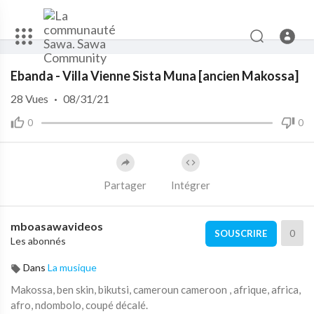
Code 150: Unknown error.
Ebanda - Villa Vienne Sista Muna [ancien Makossa]
Download File: https://www.youtube.com/watch?v=fPHcZqpa3zs
28
Vues
·
08/31/21
0
0
Partager
Intégrer
mboasawavideos
0
SOUSCRIRE
Les abonnés
Dans
La musique
Makossa, ben skin, bikutsi, cameroun cameroon , afrique, africa,
afro, ndombolo, coupé décalé.