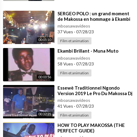
⁣SERGEO POLO : un grand moment
de Makossa en hommage à Ekambi
Brillant
mboasawavideos
37 Vues
·
07/28/23
00:05:10
Film et animation
⁣Ekambi Brillant - Muna Muto
mboasawavideos
58 Vues
·
07/28/23
Film et animation
00:03:56
⁣Essewè Traditionnel Ngondo
Version 2019 Le Pro Du Makossa Dj
Pat Premier
mboasawavideos
41 Vues
·
07/28/23
00:32:21
Film et animation
⁣HOW TO PLAY MAKOSSA (THE
PERFECT GUIDE)