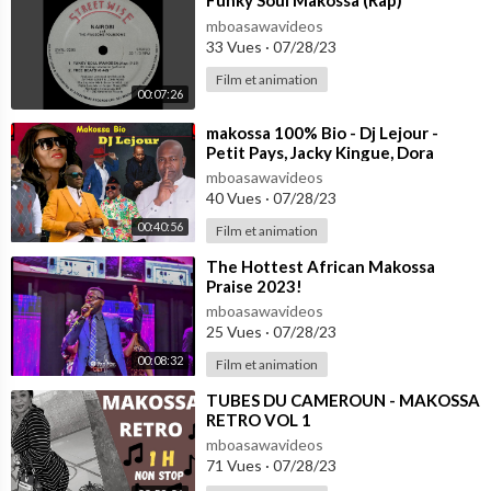
⁣Funky Soul Makossa (Rap)
mboasawavideos
33 Vues
·
07/28/23
Film et animation
00:07:26
⁣makossa 100% Bio - Dj Lejour -
Petit Pays, Jacky Kingue, Dora
Decca, Longue Longue, Sergeo Polo
mboasawavideos
etc.
40 Vues
·
07/28/23
00:40:56
Film et animation
⁣The Hottest African Makossa
Praise 2023!
mboasawavideos
25 Vues
·
07/28/23
00:08:32
Film et animation
⁣TUBES DU CAMEROUN - MAKOSSA
RETRO VOL 1
mboasawavideos
71 Vues
·
07/28/23