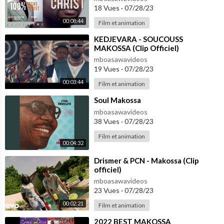
18 Vues
·
07/28/23
00:08:44
Film et animation
⁣KEDJEVARA - SOUCOUSS
MAKOSSA (Clip Officiel)
mboasawavideos
19 Vues
·
07/28/23
00:03:44
Film et animation
⁣Soul Makossa
mboasawavideos
38 Vues
·
07/28/23
Film et animation
00:04:32
⁣Drismer & PCN - Makossa (Clip
officiel)
mboasawavideos
23 Vues
·
07/28/23
00:02:21
Film et animation
⁣2022 BEST MAKOSSA