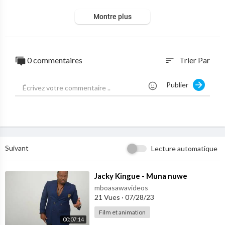
Montre plus
0 commentaires
Trier Par
sort
Publier
Suivant
Lecture automatique
⁣Jacky Kingue - Muna nuwe
mboasawavideos
21 Vues
·
07/28/23
Film et animation
00:07:14