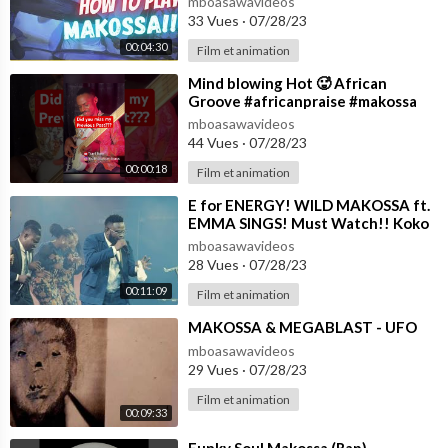
mboasawavideos
33 Vues
·
07/28/23
00:04:30
Film et animation
⁣Mind blowing Hot 🥵 African
Groove #africanpraise #makossa
#soukous
mboasawavideos
44 Vues
·
07/28/23
00:00:18
Film et animation
⁣E for ENERGY! WILD MAKOSSA ft.
EMMA SINGS! Must Watch!! Koko
Bass / Band Cam @PastorJerryEze
mboasawavideos
28 Vues
·
07/28/23
00:11:09
Film et animation
⁣MAKOSSA & MEGABLAST - UFO
mboasawavideos
29 Vues
·
07/28/23
Film et animation
00:09:33