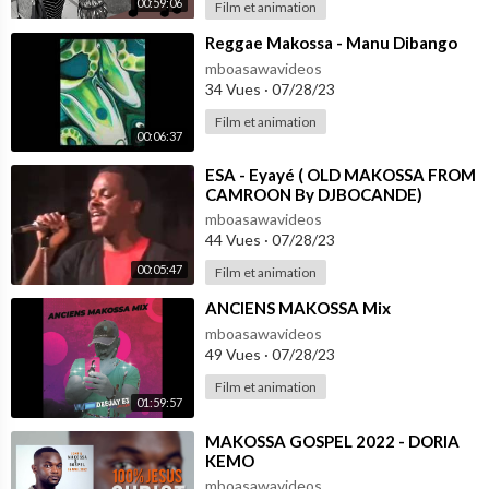
00:59:06
Film et animation
⁣Reggae Makossa - Manu Dibango
mboasawavideos
34 Vues
·
07/28/23
Film et animation
00:06:37
⁣ESA - Eyayé ( OLD MAKOSSA FROM
CAMROON By DJBOCANDE)
mboasawavideos
44 Vues
·
07/28/23
00:05:47
Film et animation
⁣ANCIENS MAKOSSA Mix
mboasawavideos
49 Vues
·
07/28/23
Film et animation
01:59:57
⁣MAKOSSA GOSPEL 2022 - DORIA
KEMO
mboasawavideos