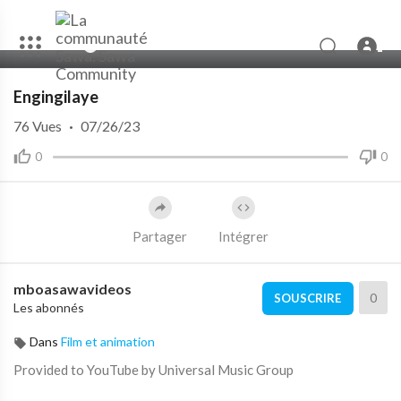
00:00
04:46
Engingilaye
76
Vues
·
07/26/23
0
0
Partager
Intégrer
mboasawavideos
0
SOUSCRIRE
Les abonnés
Dans
Film et animation
Provided to YouTube by Universal Music Group