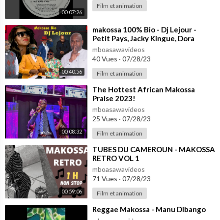
Film et animation
00:07:26
⁣makossa 100% Bio - Dj Lejour -
Petit Pays, Jacky Kingue, Dora
Decca, Longue Longue, Sergeo Polo
mboasawavideos
etc.
40 Vues
·
07/28/23
00:40:56
Film et animation
⁣The Hottest African Makossa
Praise 2023!
mboasawavideos
25 Vues
·
07/28/23
00:08:32
Film et animation
⁣TUBES DU CAMEROUN - MAKOSSA
RETRO VOL 1
mboasawavideos
71 Vues
·
07/28/23
00:59:06
Film et animation
⁣Reggae Makossa - Manu Dibango