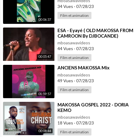
mboasawavideos
34 Vues
·
07/28/23
Film et animation
00:06:37
⁣ESA - Eyayé ( OLD MAKOSSA FROM
CAMROON By DJBOCANDE)
mboasawavideos
44 Vues
·
07/28/23
00:05:47
Film et animation
⁣ANCIENS MAKOSSA Mix
mboasawavideos
49 Vues
·
07/28/23
Film et animation
01:59:57
⁣MAKOSSA GOSPEL 2022 - DORIA
KEMO
mboasawavideos
18 Vues
·
07/28/23
00:08:44
Film et animation