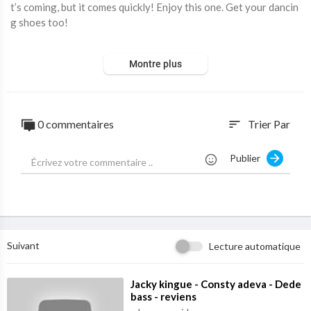
t’s coming, but it comes quickly! Enjoy this one. Get your dancin
g shoes too!
#kokobass #makossa #fuji #africanpraiseandworshipsongs
Montre plus
0 commentaires
Trier Par
sort
Publier
Suivant
Lecture automatique
⁣Jacky kingue - Consty adeva - Dede
bass - reviens