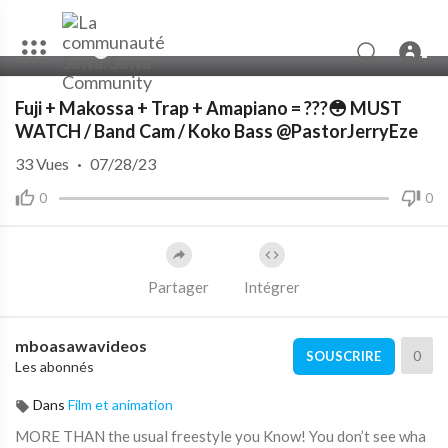
00:00
15:01
Fuji + Makossa + Trap + Amapiano = ???😳 MUST
WATCH / Band Cam / Koko Bass @PastorJerryEze
33
Vues
·
07/28/23
0
0
Partager
Intégrer
mboasawavideos
0
SOUSCRIRE
Les abonnés
Dans
Film et animation
MORE THAN the usual freestyle you Know! You don’t see wha