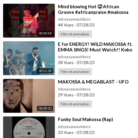
⁣Mind blowing Hot 🥵 African
Groove #africanpraise #makossa
#soukous
mboasawavideos
44 Vues
·
07/28/23
00:00:18
Film et animation
⁣E for ENERGY! WILD MAKOSSA ft.
EMMA SINGS! Must Watch!! Koko
Bass / Band Cam @PastorJerryEze
mboasawavideos
28 Vues
·
07/28/23
00:11:09
Film et animation
⁣MAKOSSA & MEGABLAST - UFO
mboasawavideos
29 Vues
·
07/28/23
Film et animation
00:09:33
⁣Funky Soul Makossa (Rap)
mboasawavideos
33 Vues
·
07/28/23