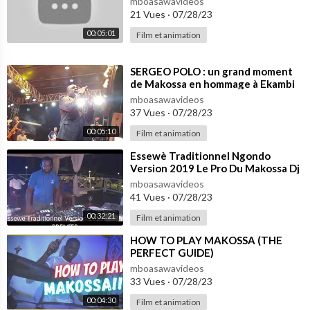
mboasawavideos
21 Vues
·
07/28/23
00:05:01
Film et animation
⁣SERGEO POLO : un grand moment
de Makossa en hommage à Ekambi
Brillant
mboasawavideos
37 Vues
·
07/28/23
00:05:10
Film et animation
⁣Essewè Traditionnel Ngondo
Version 2019 Le Pro Du Makossa Dj
Pat Premier
mboasawavideos
41 Vues
·
07/28/23
00:32:21
Film et animation
⁣HOW TO PLAY MAKOSSA (THE
PERFECT GUIDE)
mboasawavideos
33 Vues
·
07/28/23
00:04:30
Film et animation