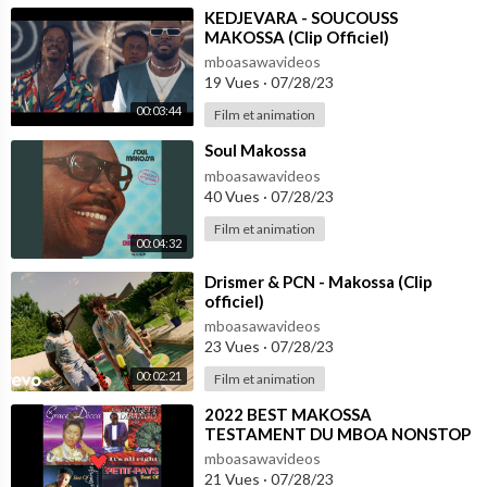
⁣KEDJEVARA - SOUCOUSS
MAKOSSA (Clip Officiel)
mboasawavideos
19 Vues
·
07/28/23
00:03:44
Film et animation
⁣Soul Makossa
mboasawavideos
40 Vues
·
07/28/23
Film et animation
00:04:32
⁣Drismer & PCN - Makossa (Clip
officiel)
mboasawavideos
23 Vues
·
07/28/23
00:02:21
Film et animation
⁣2022 BEST MAKOSSA
TESTAMENT DU MBOA NONSTOP
VOL-2#237showbiz #cameroun
mboasawavideos
#africa #makossa #237 #enjoy
21 Vues
·
07/28/23