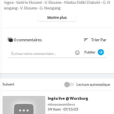
Ingea · Valérie Ekoumé · V. Ekoume · Madou Sidiki Diabaté · G. N
wogang · V. Ekoume · G. Nwogang
Montre plus
Kwin Na Kinguè
℗ Val2ValProd
0 commentaires
Trier Par
sort
Released on: 2017-11-24
Publier
Auto-generated by YouTube.
Suivant
Lecture automatique
⁣Ingéa live @ Wurzburg
mboasawavideos
14 Vues
·
07/15/23