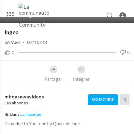
00:00
04:03
Ingea
36
Vues
·
07/15/23
0
0
Partager
Intégrer
mboasawavideos
0
SOUSCRIRE
Les abonnés
Dans
La musique
Provided to YouTube by Quart de lune