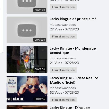
Film et animation
00:03:43
⁣Jacky kingue et prince aimé
mboasawavideos
29 Vues
·
07/28/23
Film et animation
00:04:56
⁣Jacky Kingue - Mundengue
acoustique
mboasawavideos
21 Vues
·
07/28/23
00:02:56
Film et animation
⁣Jacky Kingue - Triste Réalité
(Audio officiel)
mboasawavideos
52 Vues
·
07/28/23
00:04:56
Film et animation
⁣Jacky Kingue - Dina Lam