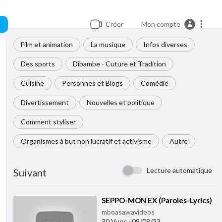
Créer
Mon compte
Film et animation
La musique
Infos diverses
Des sports
Dibambe - Cuture et Tradition
Cuisine
Personnes et Blogs
Comédie
Divertissement
Nouvelles et politique
Comment styliser
Organismes à but non lucratif et activisme
Autre
Lecture automatique
Suivant
⁣SEPPO-MON EX (Paroles-Lyrics)
mboasawavideos
30 Vues
·
09/08/23