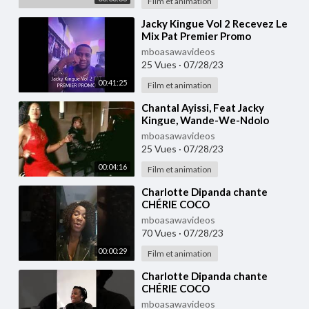
Film et animation
⁣Jacky Kingue Vol 2 Recevez Le
Mix Pat Premier Promo
mboasawavideos
25 Vues
·
07/28/23
00:41:25
Film et animation
⁣Chantal Ayissi, Feat Jacky
Kingue, Wande-We-Ndolo
mboasawavideos
25 Vues
·
07/28/23
00:04:16
Film et animation
⁣Charlotte Dipanda chante
CHÉRIE COCO
mboasawavideos
70 Vues
·
07/28/23
00:00:29
Film et animation
⁣Charlotte Dipanda chante
CHÉRIE COCO
mboasawavideos