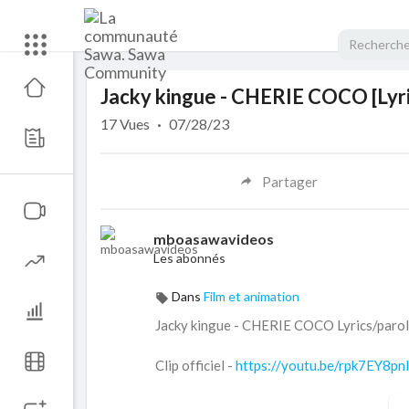
Code 150: Unknown error.
Jacky kingue - CHERIE COCO [Lyri
Download File: https://www.youtube.com/watch?v=HgAs5d4q6Wo
17
Vues
·
07/28/23
Partager
mboasawavideos
Les abonnés
Dans
Film et animation
Jacky kingue - CHERIE COCO Lyrics/paro
Clip officiel -
https://youtu.be/rpk7EY8p