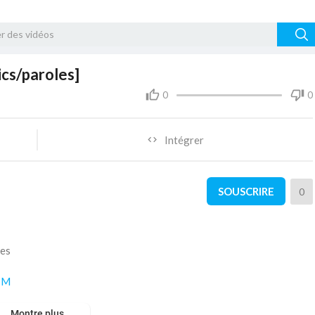
cs/paroles]
0
0
Intégrer
SOUSCRIRE
0
les
nIM
Montre plus