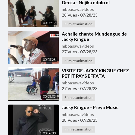
Decca - Ndjika ndolo ni
mboasawavideos
28 Vues
·
07/28/23
00:02:19
Film et animation
⁣Achalle chante Mundengue de
Jacky Kingue
mboasawavideos
27 Vues
·
07/28/23
00:05:28
Film et animation
⁣VISITE DE JACKY KINGUE CHEZ
PETIT PAYS EFFATA
mboasawavideos
27 Vues
·
07/28/23
00:03:03
Film et animation
⁣Jacky Kingue - Preya Music
mboasawavideos
28 Vues
·
07/28/23
Film et animation
00:06:30