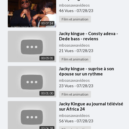
mboasawavideos
46 Vues
·
07/28/23
Film et animation
00:07:14
⁣Jacky kingue - Consty adeva -
Dede bass - reviens
mboasawavideos
21 Vues
·
07/28/23
00:05:01
Film et animation
⁣Jacky kingue - suprise à son
épouse sur un rythme
d'ambassybé
mboasawavideos
23 Vues
·
07/28/23
00:01:00
Film et animation
⁣Jacky Kingue au journal télévisé
sur Africa 24
mboasawavideos
56 Vues
·
07/28/23
00:06:38