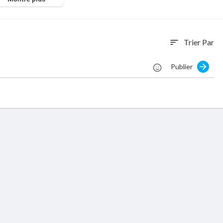
Trier Par
sort
Publier