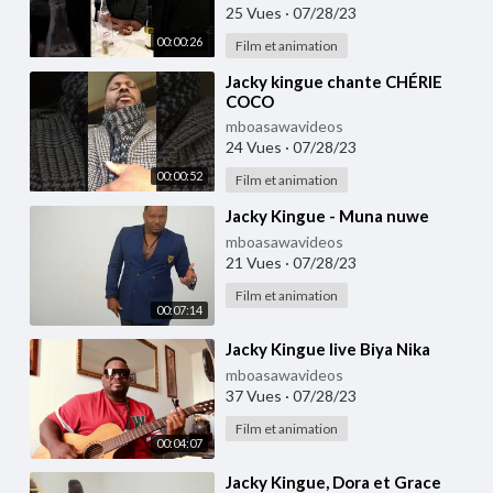
25 Vues
·
07/28/23
00:00:26
Film et animation
⁣Jacky kingue chante CHÉRIE
COCO
mboasawavideos
24 Vues
·
07/28/23
00:00:52
Film et animation
⁣Jacky Kingue - Muna nuwe
mboasawavideos
21 Vues
·
07/28/23
Film et animation
00:07:14
⁣Jacky Kingue live Biya Nika
mboasawavideos
37 Vues
·
07/28/23
Film et animation
00:04:07
⁣Jacky Kingue, Dora et Grace