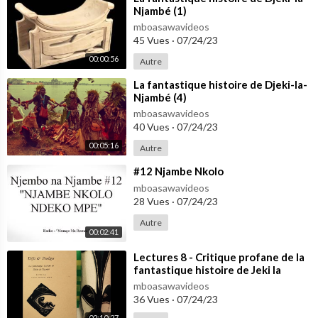
Njambé (1)
mboasawavideos
45 Vues
·
07/24/23
00:00:56
Autre
⁣La fantastique histoire de Djeki-la-
Njambé (4)
mboasawavideos
40 Vues
·
07/24/23
00:05:16
Autre
⁣#12 Njambe Nkolo
mboasawavideos
28 Vues
·
07/24/23
Autre
00:02:41
⁣Lectures 8 - Critique profane de la
fantastique histoire de Jeki la
Djambe
mboasawavideos
36 Vues
·
07/24/23
02:10:27