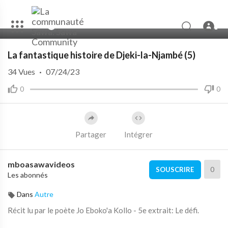
00:00
02:39
La fantastique histoire de Djeki-la-Njambé (5)
34
Vues
·
07/24/23
0
0
Partager
Intégrer
mboasawavideos
0
SOUSCRIRE
Les abonnés
Dans
Autre
Récit lu par le poète Jo Eboko'a Kollo - 5e extrait: Le défi.