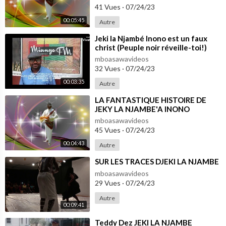
41 Vues
·
07/24/23
00:05:45
Autre
⁣Jeki la Njambé Inono est un faux
christ (Peuple noir réveille-toi!)
mboasawavideos
32 Vues
·
07/24/23
00:03:35
Autre
⁣LA FANTASTIQUE HISTOIRE DE
JEKY LA NJAMBE'A INONO
mboasawavideos
45 Vues
·
07/24/23
00:04:43
Autre
⁣SUR LES TRACES DJEKI LA NJAMBE
mboasawavideos
29 Vues
·
07/24/23
Autre
00:09:41
⁣Teddy Dez JEKI LA NJAMBE