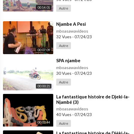
00:14:01
Autre
⁣Njambe A Pesi
mboasawavideos
32 Vues
·
07/24/23
Autre
00:07:09
⁣SPA njambe
mboasawavideos
30 Vues
·
07/24/23
Autre
00:00:21
⁣La fantastique histoire de Djeki-la-
Njambé (3)
mboasawavideos
40 Vues
·
07/24/23
00:03:44
Autre
⁣La fantastique histoire de Djèki-la-