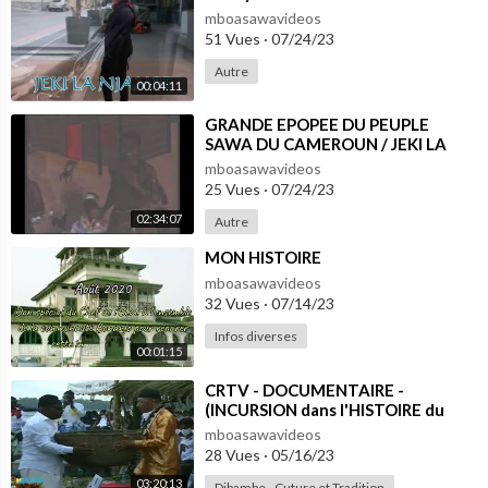
mboasawavideos
51 Vues
·
07/24/23
Autre
00:04:11
⁣GRANDE EPOPEE DU PEUPLE
SAWA DU CAMEROUN / JEKI LA
NJAMBE
mboasawavideos
25 Vues
·
07/24/23
02:34:07
Autre
⁣MON HISTOIRE
mboasawavideos
32 Vues
·
07/14/23
Infos diverses
00:01:15
⁣CRTV - DOCUMENTAIRE -
(INCURSION dans l'HISTOIRE du
NGONDO) - Vendredi 18 Décembre
mboasawavideos
2020
28 Vues
·
05/16/23
03:20:13
Dibambe - Cuture et Tradition