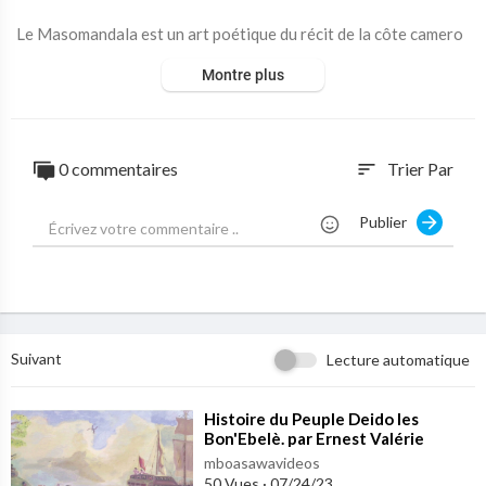
Le Masomandala est un art poétique du récit de la côte camero
unaise. Sa principale caractéristique est de donner entière liber
Montre plus
té au conteur dans la narration d'un texte légendaire ou initiati
que dont il doit cependant respecter certaines étapes clés.
0 commentaires
Trier Par
sort
Publier
Suivant
Lecture automatique
⁣Histoire du Peuple Deido les
Bon'Ebelè. par Ernest Valérie
Ekwalla .Tradition Douala
mboasawavideos
50 Vues
·
07/24/23