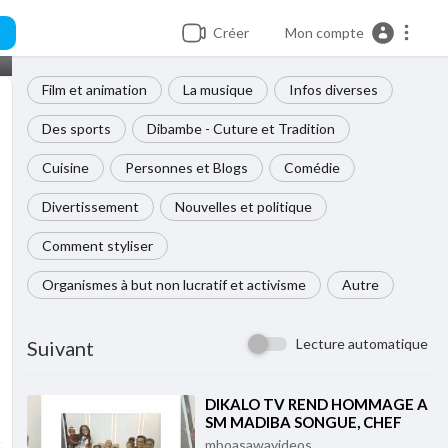
Créer
Mon compte
Film et animation
La musique
Infos diverses
Des sports
Dibambe - Cuture et Tradition
Cuisine
Personnes et Blogs
Comédie
Divertissement
Nouvelles et politique
Comment styliser
Organismes à but non lucratif et activisme
Autre
Lecture automatique
Suivant
⁣DIKALO TV REND HOMMAGE A
SM MADIBA SONGUE, CHEF
SUPERIEUR DU CANTON
mboasawavideos