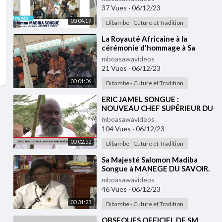
BAKOKO-WOURI
37 Vues
·
06/12/23
00:04:19
Dibambe - Cuture et Tradition
⁣La Royauté Africaine à la
cérémonie d'hommage à Sa
Majesté Sénateur MADIBA
mboasawavideos
SONGUE
21 Vues
·
06/12/23
00:01:06
Dibambe - Cuture et Tradition
⁣ERIC JAMEL SONGUE :
NOUVEAU CHEF SUPÉRIEUR DU
CANTON BAKOKO WOURI
mboasawavideos
104 Vues
·
06/12/23
00:02:52
Dibambe - Cuture et Tradition
⁣Sa Majesté Salomon Madiba
Songue à MANEGE DU SAVOIR.
Réalisation Martin KEE.
mboasawavideos
46 Vues
·
06/12/23
00:31:23
Dibambe - Cuture et Tradition
⁣OBSEQUES OFFICIEL DE SM