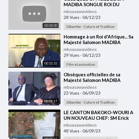
MADIBA SONGUE ROI DU
CANTON BAKOKO EN
mboasawavideos
PRESENCE Jean Masséna
28 Vues
·
06/12/23
NGALLÈ BIBÉHÈ
00:03:00
Dibambe - Cuture et Tradition
⁣Hommage à un Roi d'Afrique... Sa
Majesté Salomon MADIBA
SONGUE,
mboasawavideos
29 Vues
·
06/12/23
00:52:32
Film et animation
⁣Obsèques officielles de sa
Majesté Salomon MADIBA
SONGUE, Sénateur de la
mboasawavideos
République du Cameroun
23 Vues
·
06/09/23
00:01:17
Dibambe - Cuture et Tradition
⁣LE CANTON BAKOKO-WOURI A
UN NOUVEAU CHEF: SM Erick
Jamil SONGUE
mboasawavideos
48 Vues
·
06/09/23
00:04:52