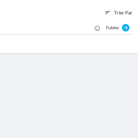
Trier Par
sort
Publier