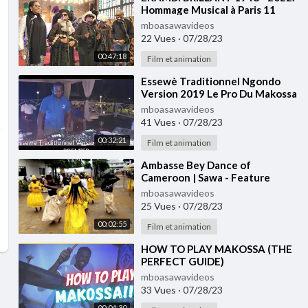
Hommage Musical à Paris 11
Février 2023.
mboasawavideos
22 Vues
·
07/28/23
00:47:18
Film et animation
⁣Essewè Traditionnel Ngondo
Version 2019 Le Pro Du Makossa
Dj Pat Premier
mboasawavideos
41 Vues
·
07/28/23
00:32:21
Film et animation
⁣Ambasse Bey Dance of
Cameroon | Sawa - Feature
mboasawavideos
25 Vues
·
07/28/23
00:02:55
Film et animation
⁣HOW TO PLAY MAKOSSA (THE
PERFECT GUIDE)
mboasawavideos
33 Vues
·
07/28/23
00:04:30