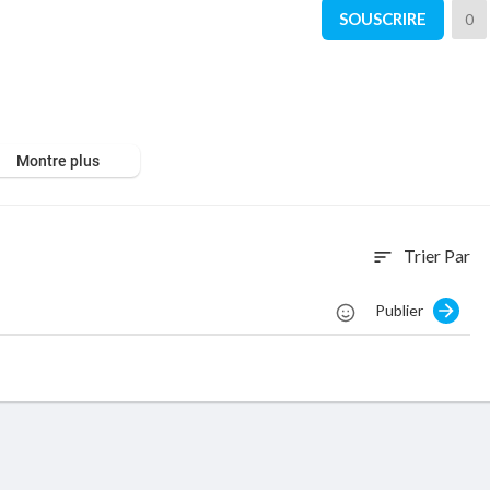
SOUSCRIRE
0
Montre plus
Trier Par
sort
Publier