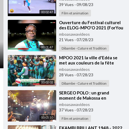
39 Vues
·
09/08/23
00:02:47
Film et animation
⁣Ouverture du Festival culturel
des ELOG-MPO'O 2021 (ForYou
TV)
mboasawavideos
21 Vues
·
07/28/23
00:01:47
Dibambe - Cuture et Tradition
⁣MPOO 2021 la ville d'Edéa se
met aux couleurs de la fête
mboasawavideos
28 Vues
·
07/28/23
00:02:02
Dibambe - Cuture et Tradition
⁣SERGEO POLO : un grand
moment de Makossa en
hommage à Ekambi Brillant
mboasawavideos
37 Vues
·
07/28/23
00:05:10
Film et animation
⁣EKAMBI BRILLANT 1948 - 2022.