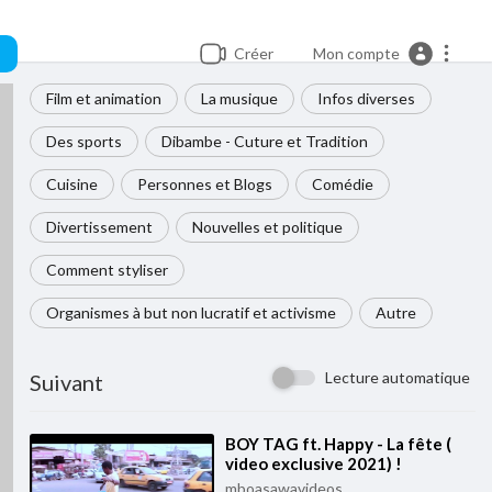
Créer
Mon compte
Film et animation
La musique
Infos diverses
Des sports
Dibambe - Cuture et Tradition
Cuisine
Personnes et Blogs
Comédie
Divertissement
Nouvelles et politique
Comment styliser
Organismes à but non lucratif et activisme
Autre
Lecture automatique
Suivant
⁣BOY TAG ft. Happy - La fête (
video exclusive 2021) !
mboasawavideos