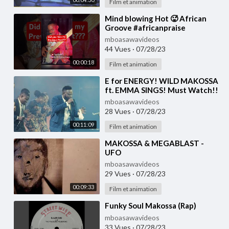
Film et animation
⁣Mind blowing Hot 🥵 African
Groove #africanpraise
#makossa #soukous
mboasawavideos
44 Vues
·
07/28/23
00:00:18
Film et animation
⁣E for ENERGY! WILD MAKOSSA
ft. EMMA SINGS! Must Watch!!
Koko Bass / Band Cam
mboasawavideos
@PastorJerryEze
28 Vues
·
07/28/23
00:11:09
Film et animation
⁣MAKOSSA & MEGABLAST -
UFO
mboasawavideos
29 Vues
·
07/28/23
00:09:33
Film et animation
⁣Funky Soul Makossa (Rap)
mboasawavideos
33 Vues
·
07/28/23