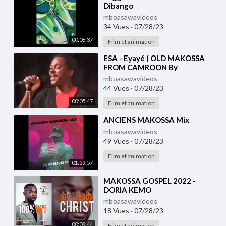
Dibango
mboasawavideos
34 Vues
·
07/28/23
00:06:37
Film et animation
⁣ESA - Eyayé ( OLD MAKOSSA
FROM CAMROON By
DJBOCANDE)
mboasawavideos
44 Vues
·
07/28/23
00:05:47
Film et animation
⁣ANCIENS MAKOSSA Mix
mboasawavideos
49 Vues
·
07/28/23
Film et animation
01:59:57
⁣MAKOSSA GOSPEL 2022 -
DORIA KEMO
mboasawavideos
18 Vues
·
07/28/23
00:08:44
Film et animation