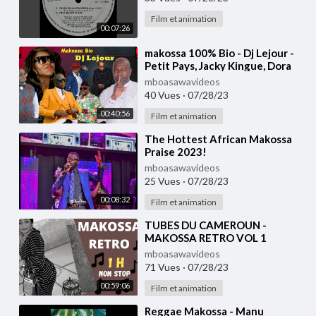
Film et animation
00:07:26
⁣makossa 100% Bio - Dj Lejour -
Petit Pays, Jacky Kingue, Dora
Decca, Longue Longue, Sergeo
mboasawavideos
Polo etc.
40 Vues
·
07/28/23
00:40:56
Film et animation
⁣The Hottest African Makossa
Praise 2023!
mboasawavideos
25 Vues
·
07/28/23
00:08:32
Film et animation
⁣TUBES DU CAMEROUN -
MAKOSSA RETRO VOL 1
mboasawavideos
71 Vues
·
07/28/23
00:59:06
Film et animation
⁣Reggae Makossa - Manu