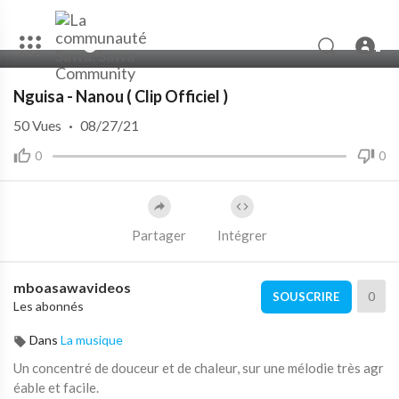
00:00
04:53
Nguisa - Nanou ( Clip Officiel )
50
Vues
·
08/27/21
0
0
Partager
Intégrer
mboasawavideos
0
SOUSCRIRE
Les abonnés
Dans
La musique
Un concentré de douceur et de chaleur, sur une mélodie très agr
éable et facile.