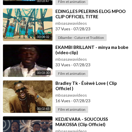
00:03:47
Film et animation
⁣EDING,LES PELERINS ELOG MPOO
CLIP OFFICIEL TITRE
mboasawavideos
37 Vues
·
07/28/23
00:04:02
Dibambe - Cuture et Tradition
⁣EKAMBI BRILLANT - minya ma bobe
(video clip)
mboasawavideos
33 Vues
·
07/28/23
00:03:30
Film et animation
⁣Bradley Tk - Ésèwè Love ( Clip
Officiel )
mboasawavideos
16 Vues
·
07/28/23
00:02:45
Film et animation
⁣KEDJEVARA - SOUCOUSS
MAKOSSA (Clip Officiel)
mboasawavideos