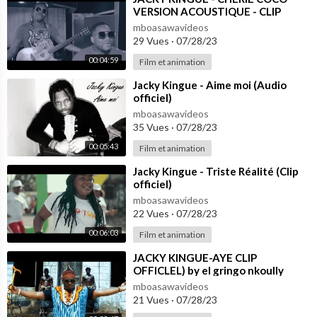
VERSION ACOUSTIQUE - CLIP
OFFICIEL
mboasawavideos
29 Vues
·
07/28/23
00:04:59
Film et animation
⁣Jacky Kingue - Aime moi (Audio
officiel)
mboasawavideos
35 Vues
·
07/28/23
00:05:43
Film et animation
⁣Jacky Kingue - Triste Réalité (Clip
officiel)
mboasawavideos
22 Vues
·
07/28/23
00:06:03
Film et animation
⁣JACKY KINGUE-AYE CLIP
OFFICLEL) by el gringo nkoully
mboasawavideos
21 Vues
·
07/28/23