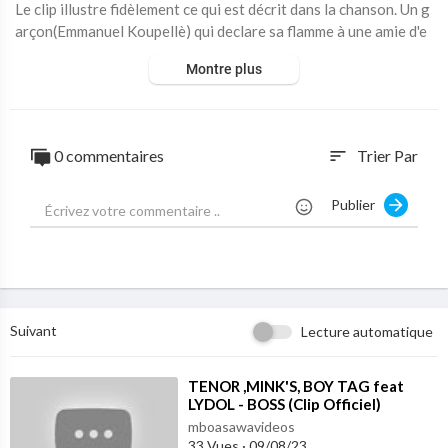
Le clip illustre fidèlement ce qui est décrit dans la chanson. Un g
arçon(Emmanuel Koupellè) qui declare sa flamme à une amie d'e
nfance(Caro Koffi). Le clip est filmé à Paris.
Montre plus
Scénario, dialogue et casting et Realisation...entre autres : Jule
s-Emmanuel LOBE (Nguisa ; votre Serv(iteur)eur
0 commentaires
Trier Par
sort
Publier
Suivant
Lecture automatique
⁣TENOR ,MINK'S, BOY TAG feat
LYDOL - BOSS (Clip Officiel)
mboasawavideos
33 Vues
·
09/08/23