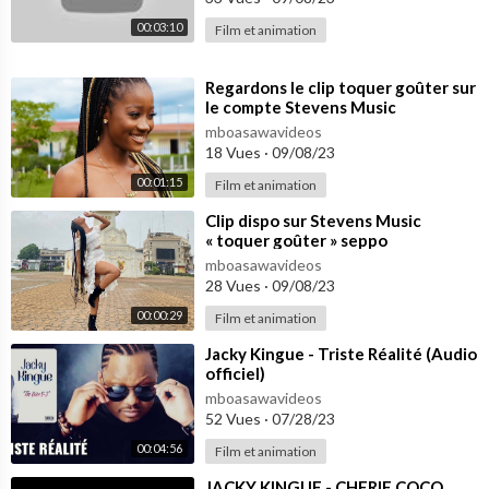
00:03:10
Film et animation
⁣Regardons le clip toquer goûter sur
le compte Stevens Music
mboasawavideos
18 Vues
·
09/08/23
00:01:15
Film et animation
⁣Clip dispo sur Stevens Music
« toquer goûter » seppo
mboasawavideos
28 Vues
·
09/08/23
00:00:29
Film et animation
⁣Jacky Kingue - Triste Réalité (Audio
officiel)
mboasawavideos
52 Vues
·
07/28/23
00:04:56
Film et animation
⁣JACKY KINGUE - CHERIE COCO