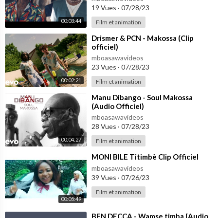
19 Vues
·
07/28/23
00:03:44
Film et animation
⁣Drismer & PCN - Makossa (Clip
officiel)
mboasawavideos
23 Vues
·
07/28/23
00:02:21
Film et animation
⁣Manu Dibango - Soul Makossa
(Audio Officiel)
mboasawavideos
28 Vues
·
07/28/23
00:04:27
Film et animation
⁣MONI BILE Titimbè Clip Officiel
mboasawavideos
39 Vues
·
07/26/23
Film et animation
00:05:49
⁣BEN DECCA - Wamse timba [Audio