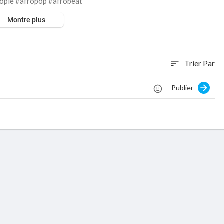
ple #afropop #afrobeat
Montre plus
Trier Par
sort
Publier