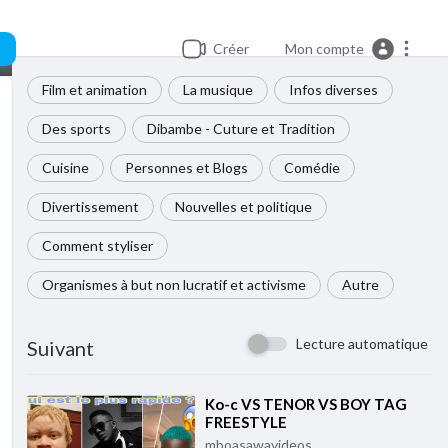
Créer
Mon compte
Film et animation
La musique
Infos diverses
Des sports
Dibambe - Cuture et Tradition
Cuisine
Personnes et Blogs
Comédie
Divertissement
Nouvelles et politique
Comment styliser
Organismes à but non lucratif et activisme
Autre
Lecture automatique
Suivant
⁣Ko-c VS TENOR VS BOY TAG
FREESTYLE
mboasawavideos