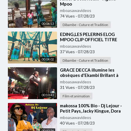
Mpoo
mboasawavideos
74 Vues
·
07/28/23
00:06:13
Dibambe - Cuture et Tradition
⁣EDING,LES PELERINS ELOG
MPOO CLIP OFFICIEL TITRE
mboasawavideos
37 Vues
·
07/28/23
00:04:02
Dibambe - Cuture et Tradition
⁣GRACE DECCA illumine les
obsèques d'Ekambi Brillant à
travers un spectacle inoubliable
mboasawavideos
31 Vues
·
07/28/23
00:10:43
Film et animation
⁣makossa 100% Bio - Dj Lejour -
Petit Pays, Jacky Kingue, Dora
Decca, Longue Longue, Sergeo
mboasawavideos
Polo etc.
40 Vues
·
07/28/23
00:40:56