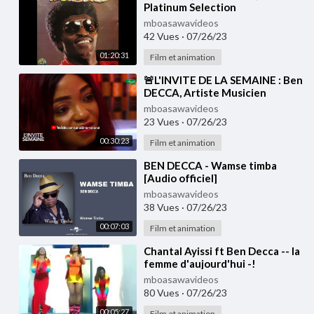
Platinum Selection
mboasawavideos
42 Vues
·
07/26/23
01:20:31
Film et animation
⁣🚨L'INVITE DE LA SEMAINE : Ben
DECCA, Artiste Musicien
mboasawavideos
23 Vues
·
07/26/23
00:30:23
Film et animation
⁣BEN DECCA - Wamse timba
[Audio officiel]
mboasawavideos
38 Vues
·
07/26/23
00:07:03
Film et animation
⁣Chantal Ayissi ft Ben Decca -- la
femme d'aujourd'hui -!
mboasawavideos
80 Vues
·
07/26/23
00:05:27
Film et animation