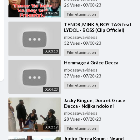
26 Vues
·
09/08/23
00:06:24
Film et animation
⁣TENOR ,MINK'S, BOY TAG feat
LYDOL - BOSS (Clip Officiel)
mboasawavideos
32 Vues
·
09/08/23
00:03:10
Film et animation
⁣Hommage à Grâce Decca
mboasawavideos
37 Vues
·
07/28/23
Film et animation
00:04:23
⁣Jacky Kingue, Dora et Grace
Decca - Ndjika ndolo ni
mboasawavideos
28 Vues
·
07/28/23
00:02:19
Film et animation
⁣Junior Decca Koum - Ngand