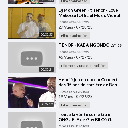
Film et animation
⁣Dj Moh Green Ft Tenor - Love
Makossa (Official Music Video)
mboasawavideos
27 Vues
·
07/28/23
00:02:53
Film et animation
⁣TENOR - KABA NGONDO Lyrics
mboasawavideos
45 Vues
·
07/27/23
Dibambe - Cuture et Tradition
00:03:24
⁣Henri Njoh en duo au Concert
des 35 ans de carrière de Ben
Decca à Nanterre 24 Novembre
mboasawavideos
2018
19 Vues
·
07/26/23
00:07:10
Film et animation
⁣Toute la vérité sur le titre
ONGUELE de Guy BILONG.
Henri NJOH est un mauvais
mboasawavideos