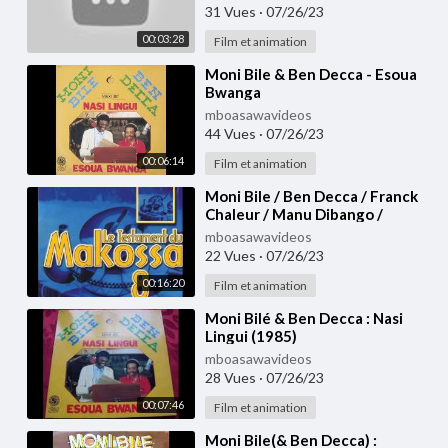
usurpateur.
31 Vues
·
07/26/23
00:03:28
Film et animation
⁣Moni Bile & Ben Decca - Esoua
Bwanga
mboasawavideos
44 Vues
·
07/26/23
00:06:14
Film et animation
⁣Moni Bile / Ben Decca / Franck
Chaleur / Manu Dibango /
Sergeo Polo / Guy Lobe -
mboasawavideos
Nostalgie
22 Vues
·
07/26/23
00:16:20
Film et animation
⁣Moni Bilé & Ben Decca : Nasi
Lingui (1985)
mboasawavideos
28 Vues
·
07/26/23
00:07:46
Film et animation
⁣Moni Bile(& Ben Decca) :