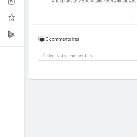
#TesDansLeMood #cameroun #music #peo
0 commentaires