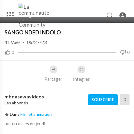
00:00
05:10
10
SANGO NDEDI NDOLO
41
Vues
·
06/27/23
0
0
Partager
Intégrer
mboasawavideos
0
SOUSCRIRE
Les abonnés
Dans
Film et animation
au terrasses du jeudi