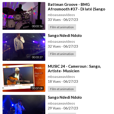
⁣Battman Groove - BMG
Afrosmooth #37 - Di laté (Sango
Ndedi Ndolo)
mboasawavideos
33 Vues
·
06/27/23
00:03:56
Film et animation
⁣Sango Ndedi Ndolo
mboasawavideos
32 Vues
·
06/27/23
Film et animation
00:03:27
⁣MUSIC 24 - Cameroun : Sango,
Artiste- Musicien
mboasawavideos
18 Vues
·
06/27/23
00:07:08
Film et animation
⁣Sango Ndedi Ndolo
mboasawavideos
29 Vues
·
06/27/23