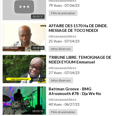
mboasawavideos
79 Vues
·
07/26/23
Film et animation
00:03:57
⁣AFFAIRE DES 1570 Ha DE DINDE.
MESSAGE DE TOCO NDEDI
Emmanuel; MEMBRE DU
mboasawavideos
COLLECTIF
25 Vues
·
07/14/23
00:08:16
Infos diverses
⁣TRIBUNE LIBRE. TEMOIGNAGE DE
NDEDI EYOUM Emmanuel
mboasawavideos
27 Vues
·
07/14/23
00:04:12
Infos diverses
⁣Battman Groove - BMG
Afrosmooth #78 - Dja We No
(Sango Ndedi Ndolo)
mboasawavideos
40 Vues
·
06/27/23
00:03:53
Film et animation