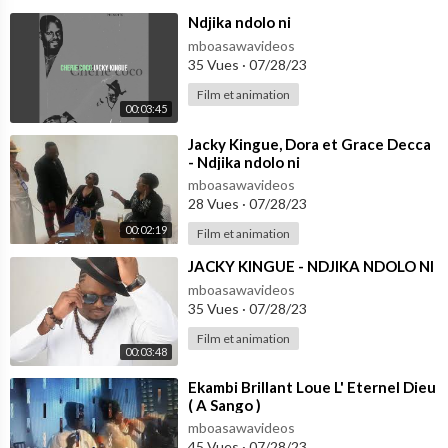
⁣Ndjika ndolo ni
mboasawavideos
35 Vues
·
07/28/23
Film et animation
00:03:45
⁣Jacky Kingue, Dora et Grace Decca
- Ndjika ndolo ni
mboasawavideos
28 Vues
·
07/28/23
00:02:19
Film et animation
⁣JACKY KINGUE - NDJIKA NDOLO NI
mboasawavideos
35 Vues
·
07/28/23
Film et animation
00:03:48
⁣Ekambi Brillant Loue L' Eternel Dieu
( A Sango )
mboasawavideos
45 Vues
·
07/28/23