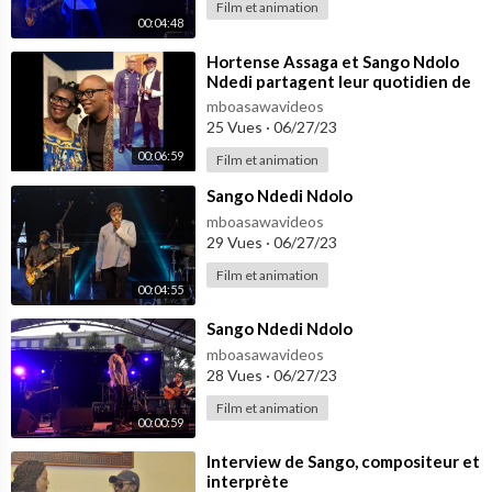
Film et animation
00:04:48
⁣Hortense Assaga et Sango Ndolo
Ndedi partagent leur quotidien de
confinés.
mboasawavideos
25 Vues
·
06/27/23
00:06:59
Film et animation
⁣Sango Ndedi Ndolo
mboasawavideos
29 Vues
·
06/27/23
Film et animation
00:04:55
⁣Sango Ndedi Ndolo
mboasawavideos
28 Vues
·
06/27/23
Film et animation
00:00:59
⁣Interview de Sango, compositeur et
interprète