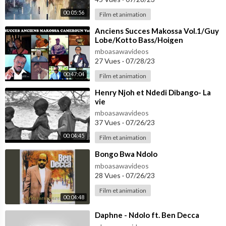
00:05:56
Film et animation
⁣Anciens Succes Makossa Vol.1/Guy
Lobe/Kotto Bass/Hoigen
Ekwalla/Samson/Charlotte
mboasawavideos
Mbango/Ndedi Eyango
27 Vues
·
07/28/23
00:47:04
Film et animation
⁣Henry Njoh et Ndedi Dibango- La
vie
mboasawavideos
37 Vues
·
07/26/23
00:04:45
Film et animation
⁣Bongo Bwa Ndolo
mboasawavideos
28 Vues
·
07/26/23
Film et animation
00:04:48
⁣Daphne - Ndolo ft. Ben Decca