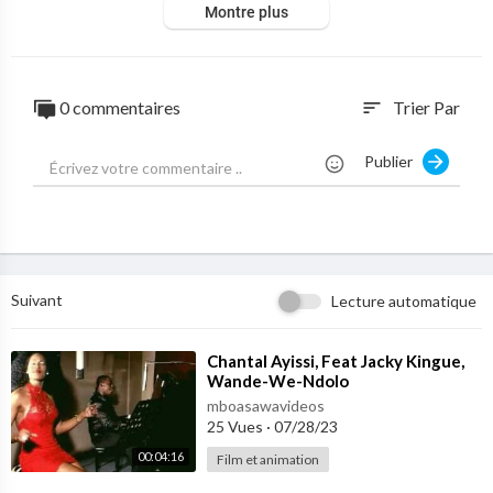
Montre plus
0 commentaires
Trier Par
sort
Publier
Suivant
Lecture automatique
⁣Chantal Ayissi, Feat Jacky Kingue,
Wande-We-Ndolo
mboasawavideos
25 Vues
·
07/28/23
00:04:16
Film et animation