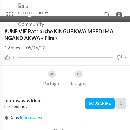
00:00
30:57
#UNE VIE Patriarche KINGUE KWA MPEDI MA
NGAND’AKWA « Film »
19
Vues
·
05/16/23
0
0
Partager
Intégrer
mboasawavideos
0
SOUSCRIRE
Les abonnés
Dans
Infos diverses