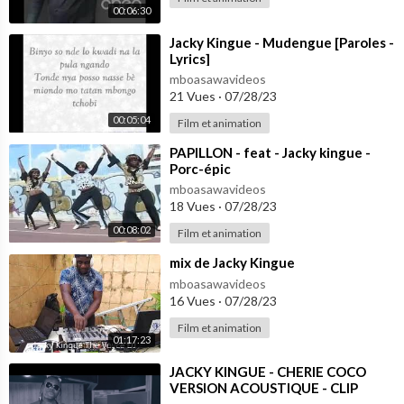
00:06:30
⁣Jacky Kingue - Mudengue [Paroles -
Lyrics]
mboasawavideos
21 Vues
·
07/28/23
00:05:04
Film et animation
⁣PAPILLON - feat - Jacky kingue -
Porc-épic
mboasawavideos
18 Vues
·
07/28/23
00:08:02
Film et animation
⁣mix de Jacky Kingue
mboasawavideos
16 Vues
·
07/28/23
Film et animation
01:17:23
⁣JACKY KINGUE - CHERIE COCO
VERSION ACOUSTIQUE - CLIP
OFFICIEL