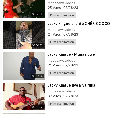
mboasawavideos
25 Vues
·
07/28/23
00:04:16
Film et animation
⁣Jacky kingue chante CHÉRIE COCO
mboasawavideos
24 Vues
·
07/28/23
Film et animation
00:00:52
⁣Jacky Kingue - Muna nuwe
mboasawavideos
21 Vues
·
07/28/23
Film et animation
00:07:14
⁣Jacky Kingue live Biya Nika
mboasawavideos
37 Vues
·
07/28/23
Film et animation
00:04:07