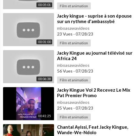
00:05:01
Film et animation
⁣Jacky kingue - suprise à son épouse
sur un rythme d'ambassybé
mboasawavideos
23 Vues
·
07/28/23
00:01:00
Film et animation
⁣Jacky Kingue au journal télévisé sur
Africa 24
mboasawavideos
56 Vues
·
07/28/23
00:06:38
Film et animation
⁣Jacky Kingue Vol 2 Recevez Le Mix
Pat Premier Promo
mboasawavideos
25 Vues
·
07/28/23
00:41:25
Film et animation
⁣Chantal Ayissi, Feat Jacky Kingue,
Wande-We-Ndolo