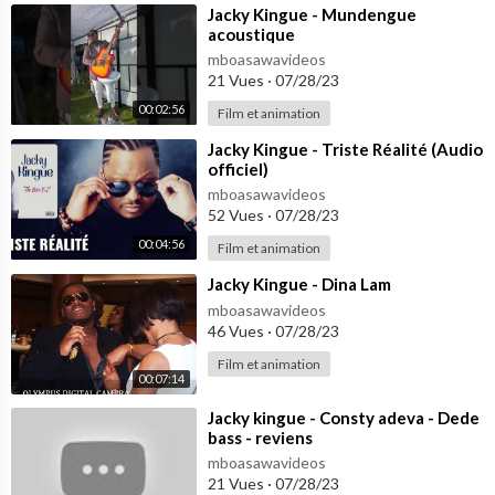
⁣Jacky Kingue - Mundengue
acoustique
mboasawavideos
21 Vues
·
07/28/23
00:02:56
Film et animation
⁣Jacky Kingue - Triste Réalité (Audio
officiel)
mboasawavideos
52 Vues
·
07/28/23
00:04:56
Film et animation
⁣Jacky Kingue - Dina Lam
mboasawavideos
46 Vues
·
07/28/23
Film et animation
00:07:14
⁣Jacky kingue - Consty adeva - Dede
bass - reviens
mboasawavideos
21 Vues
·
07/28/23