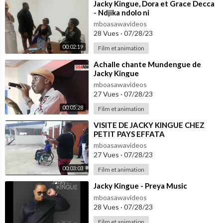
⁣Jacky Kingue, Dora et Grace Decca
- Ndjika ndolo ni
mboasawavideos
28 Vues
·
07/28/23
00:02:19
Film et animation
⁣Achalle chante Mundengue de
Jacky Kingue
mboasawavideos
27 Vues
·
07/28/23
00:05:28
Film et animation
⁣VISITE DE JACKY KINGUE CHEZ
PETIT PAYS EFFATA
mboasawavideos
27 Vues
·
07/28/23
00:03:03
Film et animation
⁣Jacky Kingue - Preya Music
mboasawavideos
28 Vues
·
07/28/23
Film et animation