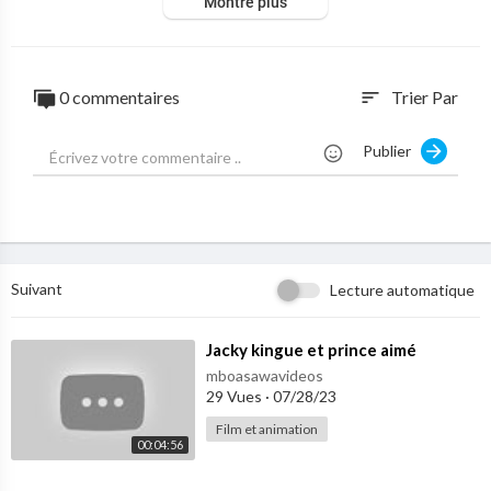
Montre plus
0 commentaires
Trier Par
sort
Publier
Suivant
Lecture automatique
⁣Jacky kingue et prince aimé
mboasawavideos
29 Vues
·
07/28/23
Film et animation
00:04:56