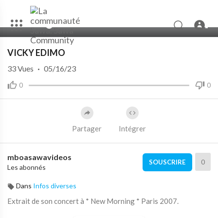
00:00
04:14
10
VICKY EDIMO
33
Vues
·
05/16/23
0
0
Partager
Intégrer
mboasawavideos
0
SOUSCRIRE
Les abonnés
Dans
Infos diverses
Extrait de son concert à * New Morning * Paris 2007.