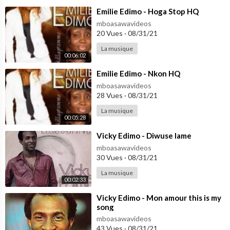
⁣Emilie Edimo - Hoga Stop HQ
mboasawavideos
20 Vues
·
08/31/21
La musique
00:06:02
⁣Emilie Edimo - Nkon HQ
mboasawavideos
28 Vues
·
08/31/21
La musique
00:05:28
⁣Vicky Edimo - Diwuse lame
mboasawavideos
30 Vues
·
08/31/21
La musique
00:02:33
⁣Vicky Edimo - Mon amour this is my
song
mboasawavideos
43 Vues
·
08/31/21