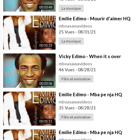
00:03:48
La musique
⁣Emilie Edimo - Mourir d'aimer HQ
mboasawavideos
25 Vues
·
08/31/21
La musique
00:05:23
⁣Vicky Edimo - When it s over
mboasawavideos
46 Vues
·
08/28/21
Film et animation
00:03:06
⁣Emilie Edimo - Mba pe nja HQ
mboasawavideos
35 Vues
·
08/28/21
Film et animation
00:05:11
⁣Emilie Edimo - Mba pe nja HQ
mboasawavideos