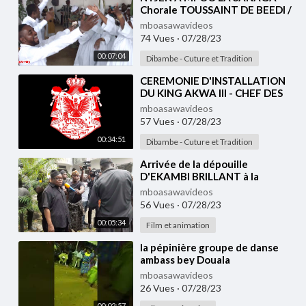
Chorale TOUSSAINT DE BEEDI /
MA LANGUE (DOUALA)
mboasawavideos
74 Vues
·
07/28/23
00:07:04
Dibambe - Cuture et Tradition
⁣CEREMONIE D'INSTALLATION
DU KING AKWA III - CHEF DES
BONAMBELA
mboasawavideos
57 Vues
·
07/28/23
00:34:51
Dibambe - Cuture et Tradition
⁣Arrivée de la dépouille
D'EKAMBI BRILLANT à la
Chefferie Akwa. (MUKANDA)
mboasawavideos
56 Vues
·
07/28/23
00:05:34
Film et animation
⁣la pépinière groupe de danse
ambass bey Douala
mboasawavideos
26 Vues
·
07/28/23
00:02:57