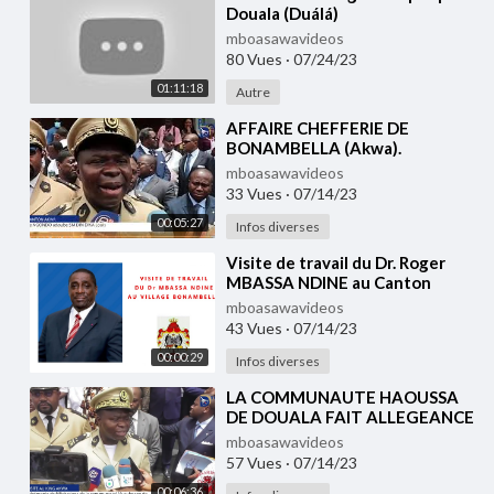
Douala (Duálá)
mboasawavideos
80 Vues
·
07/24/23
01:11:18
Autre
⁣AFFAIRE CHEFFERIE DE
BONAMBELLA (Akwa).
mboasawavideos
33 Vues
·
07/14/23
00:05:27
Infos diverses
⁣Visite de travail du Dr. Roger
MBASSA NDINE au Canton
BONAMBELA.
mboasawavideos
43 Vues
·
07/14/23
00:00:29
Infos diverses
⁣LA COMMUNAUTE HAOUSSA
DE DOUALA FAIT ALLEGEANCE
A SM DIN DIKA Louis, ROI DES
mboasawavideos
AKWA.
57 Vues
·
07/14/23
00:06:36