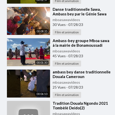
Film et animation
⁣Danse traditionnelle Sawa,
Ambass bey par le Génie Sawa
de l'école polytechnique de
mboasawavideos
Douala
30 Vues
·
07/28/23
00:08:35
Film et animation
⁣Ambass-bey groupe Mboa sawa
à la mairie de Bonamoussadi
Douala Cameroun 🇨🇲
mboasawavideos
45 Vues
·
07/28/23
00:01:30
Film et animation
⁣ambass bey danse traditionnelle
Douala Cameroun
mboasawavideos
25 Vues
·
07/28/23
00:06:10
Film et animation
⁣Tradition Douala Ngondo 2021
Tombèlè Deido(2)
mboasawavideos