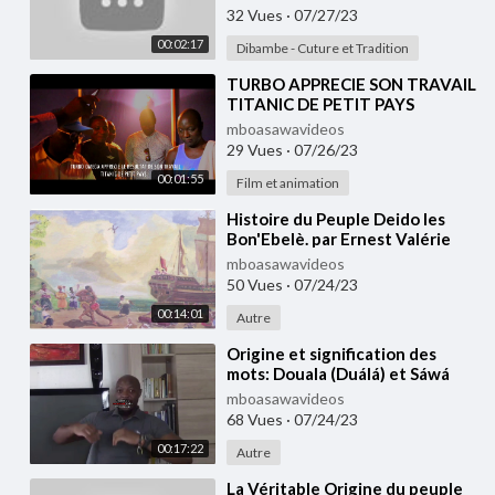
32 Vues
·
07/27/23
00:02:17
Dibambe - Cuture et Tradition
⁣TURBO APPRECIE SON TRAVAIL
TITANIC DE PETIT PAYS
mboasawavideos
29 Vues
·
07/26/23
00:01:55
Film et animation
⁣Histoire du Peuple Deido les
Bon'Ebelè. par Ernest Valérie
Ekwalla .Tradition Douala
mboasawavideos
50 Vues
·
07/24/23
00:14:01
Autre
⁣Origine et signification des
mots: Douala (Duálá) et Sáwá
mboasawavideos
68 Vues
·
07/24/23
00:17:22
Autre
⁣La Véritable Origine du peuple