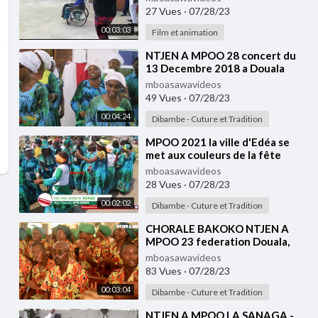
27 Vues
·
07/28/23
00:03:03
Film et animation
⁣NTJEN A MPOO 28 concert du
13 Decembre 2018 a Douala
pk10
mboasawavideos
49 Vues
·
07/28/23
00:04:24
Dibambe - Cuture et Tradition
⁣MPOO 2021 la ville d'Edéa se
met aux couleurs de la fête
mboasawavideos
28 Vues
·
07/28/23
00:02:02
Dibambe - Cuture et Tradition
⁣CHORALE BAKOKO NTJEN A
MPOO 23 federation Douala,
section 2
mboasawavideos
83 Vues
·
07/28/23
00:03:04
Dibambe - Cuture et Tradition
⁣NTJEN A MPOO LA SANAGA -