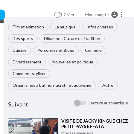
Créer
Mon compte
Film et animation
La musique
Infos diverses
Des sports
Dibambe - Cuture et Tradition
Cuisine
Personnes et Blogs
Comédie
Divertissement
Nouvelles et politique
Comment styliser
Organismes à but non lucratif et activisme
Autre
Lecture automatique
Suivant
⁣VISITE DE JACKY KINGUE CHEZ
PETIT PAYS EFFATA
mboasawavideos