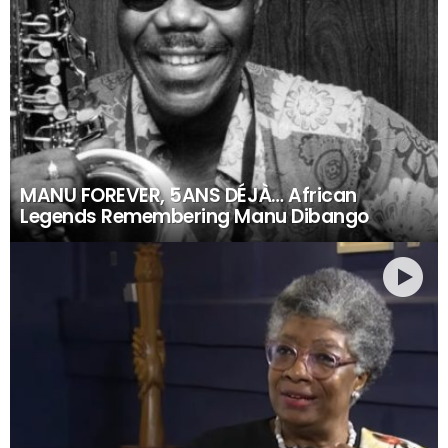
MANU FOREVER, 5ANS DÉJÀ… African
Legends Remembering Manu Dibango