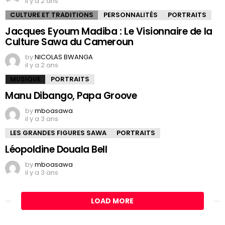
il y a 2 ans
CULTURE ET TRADITIONS
PERSONNALITÉS
PORTRAITS
Jacques Eyoum Madiba : Le Visionnaire de la
Culture Sawa du Cameroun
by
NICOLAS BWANGA
il y a 2 ans
MUSIQUE
PORTRAITS
Manu Dibango, Papa Groove
by
mboasawa
il y a 3 ans
LES GRANDES FIGURES SAWA
PORTRAITS
Léopoldine Douala Bell
by
mboasawa
il y a 3 ans
LOAD MORE