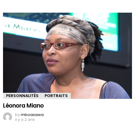
PERSONNALITÉS
PORTRAITS
Léonora Miano
by
mboasawa
il y a 2 ans