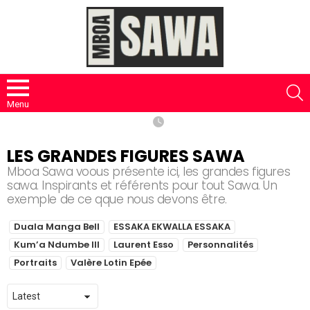
S
Menu
LES GRANDES FIGURES SAWA
Mboa Sawa voous présente ici, les grandes figures
sawa. Inspirants et référents pour tout Sawa. Un
exemple de ce qque nous devons être.
SUBTERMS
Duala Manga Bell
ESSAKA EKWALLA ESSAKA
Kum’a Ndumbe III
Laurent Esso
Personnalités
Portraits
Valère Lotin Epée