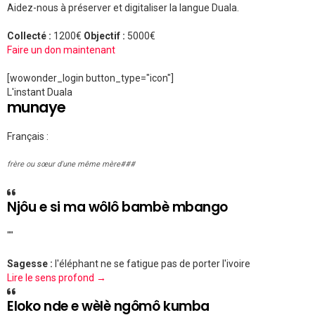
Aidez-nous à préserver et digitaliser la langue Duala.
Collecté :
1200€
Objectif :
5000€
Faire un don maintenant
[wowonder_login button_type="icon"]
L'instant Duala
munaye
Français :
frère ou sœur d'une même mère###
Njôu e si ma wôlô bambè mbango
""
Sagesse :
l'éléphant ne se fatigue pas de porter l'ivoire
Lire le sens profond →
Eloko nde e wèlè ngômô kumba