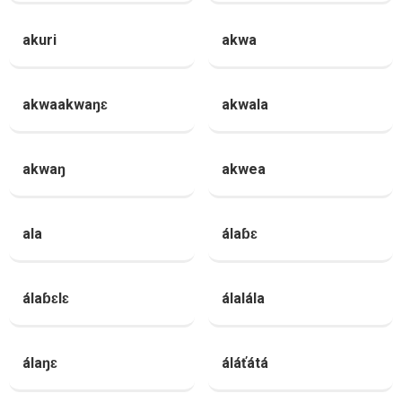
akuri
akwa
akwaakwaŋɛ
akwala
akwaŋ
akwea
ala
álaɓɛ
álaɓɛlɛ
álalála
álaŋɛ
áláťátá