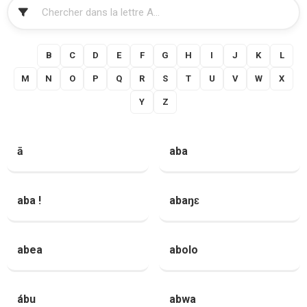
FILTRER
A
B
C
D
E
F
G
H
I
J
K
L
M
N
O
P
Q
R
S
T
U
V
W
X
Y
Z
ā
aba
aba !
abaŋɛ
abea
abolo
ábu
abwa