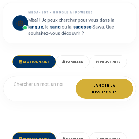
MBOA-BOT • GOOGLE AI POWERED
Mbaí ! Je peux chercher pour vous dans la
langue
, le
sang
ou la
sagesse
Sawa. Que
souhaitez-vous découvrir ?
DICTIONNAIRE
FAMILLES
PROVERBES
LANCER LA
RECHERCHE
DICTIONNAIRE
FAMILLES
PROVERBES