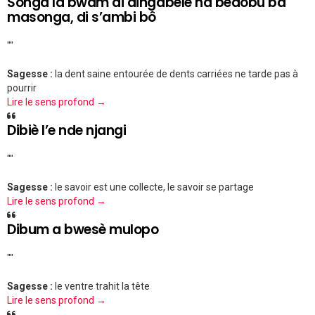
Songa la bwam di dingabèlè na bedôbu ba
masonga, di s’ambi bô
""
Sagesse :
la dent saine entourée de dents carriées ne tarde pas à
pourrir
Lire le sens profond →
Dibiè l’e nde njangi
""
Sagesse :
le savoir est une collecte, le savoir se partage
Lire le sens profond →
Dibum a bwesè mulopo
""
Sagesse :
le ventre trahit la tête
Lire le sens profond →