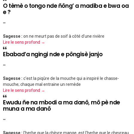
O tèmè o tongo nde ñông’ a madiba e bwa oa
e ?
""
Sagesse :
on ne meurt pas de soif à côté d'une rivière
Lire le sens profond →
Ebabad’a ngingi nde e pôngisè janjo
""
Sagesse :
c'est la piqûre de la mouche qui a inspiré le chasse-
mouche; chaque mal entraine un remède
Lire le sens profond →
Ewudu ñe na mbodi a ma danô, mô pè nde
muna a ma danô
""
Sagesse :
l'herbe que la chèvre mange, est l'herbe que le chevreau