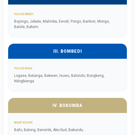
FILS DE MBEDI
Bojongo, Jebale, Malimba, Ewodi, Pongo, Bankon, Mongo,
Balole, Bakem.
III. BOMBEDI
FILS DE NGAE
Logase, Batanga, Bakweri, Isuwu, Balondo, Bongkeng,
Ndogbianga.
IV. BOKUMBA
MONT KOUPÉ
Bafo, Balong, Barombi, Abo-Sud, Bakundu.