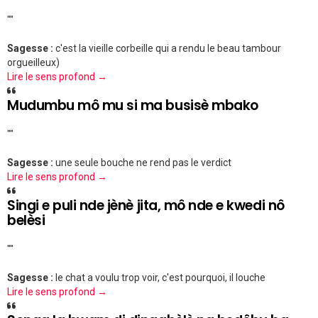
""
Sagesse :
c'est la vieille corbeille qui a rendu le beau tambour
orgueilleux)
Lire le sens profond →
Mudumbu mô mu si ma busisè mbako
""
Sagesse :
une seule bouche ne rend pas le verdict
Lire le sens profond →
Singi e puli nde jènè jita, mô nde e kwedi nô
belèsi
""
Sagesse :
le chat a voulu trop voir, c'est pourquoi, il louche
Lire le sens profond →