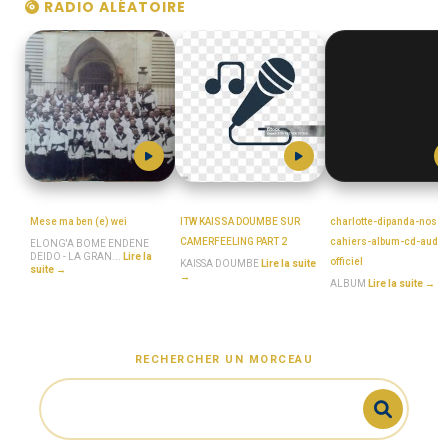
RADIO ALÉATOIRE
MboaSawa
KAISSA__DOUMBE
MboaSawa
Mese ma ben (e) wei
ITW KAISSA DOUMBE SUR
charlotte-dipanda-nos-
CAMERFEELING PART 2
cahiers-album-cd-audio
ELONG'A BOME ENDENE
DEIDO - LA GRAN...
Lire la
officiel
KAISSA DOUMBE
Lire la suite
suite →
→
ALBUM
Lire la suite →
RECHERCHER UN MORCEAU