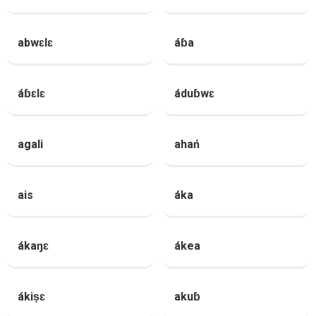
abwɛlɛ
áɓa
áɓɛlɛ
áduɓwɛ
agali
ahań
ais
áka
ákaŋɛ
ákea
ákiṣɛ
akuɓ