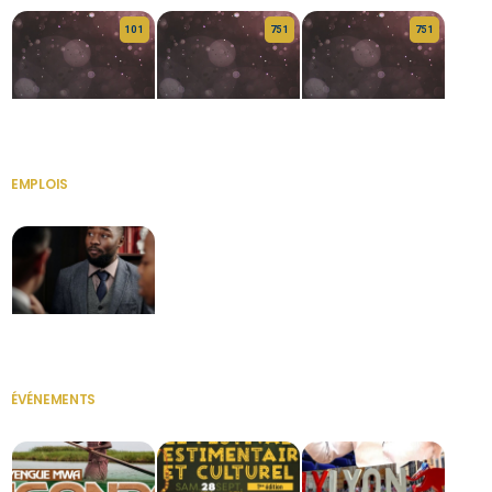
10 1
75 1
75 1
HERITAGE OS
KABA POIVRE
KABA POIVRE
EMPLOIS
VOIR TOUT
Secrétaire
ÉVÉNEMENTS
VOIR TOUT