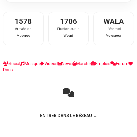
1578
1706
WALA
Arrivée de
Fixation sur le
L'éternel
Mbongo
Wouri
Voyageur
Social
Musique
Vidéos
News
Marché
Emplois
Forum
Dons
Rejoignez la discussion sur le réseau social !
ENTRER DANS LE RÉSEAU →