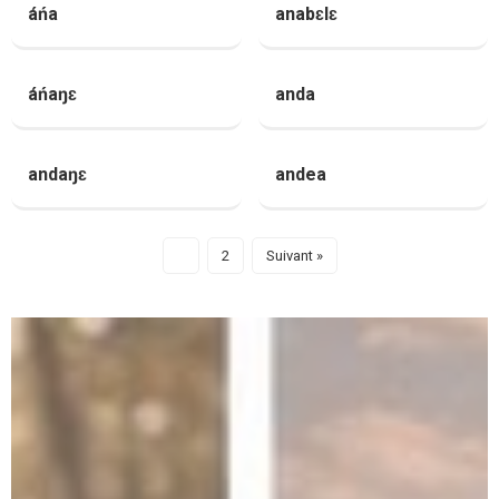
áńa
anabɛlɛ
áńaŋɛ
anda
andaŋɛ
andea
1
2
Suivant »