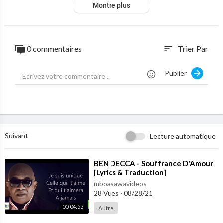
Montre plus
0 commentaires
Trier Par
sort
Publier
Suivant
Lecture automatique
⁣BEN DECCA - Souffrance D'Amour
[Lyrics & Traduction]
mboasawavideos
28 Vues
·
08/28/21
00:04:53
Autre