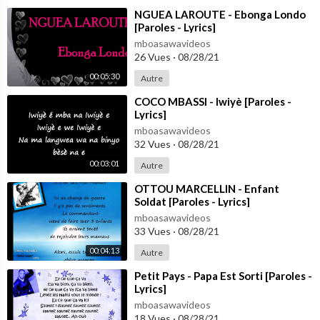
⁣NGUEA LAROUTE - Ebonga Londo
[Paroles - Lyrics]
mboasawavideos
26 Vues
·
08/28/21
00:05:30
Autre
⁣COCO MBASSI - Iwiyè [Paroles -
Lyrics]
mboasawavideos
32 Vues
·
08/28/21
00:03:01
Autre
⁣OTTOU MARCELLIN - Enfant
Soldat [Paroles - Lyrics]
mboasawavideos
33 Vues
·
08/28/21
00:04:13
Autre
⁣Petit Pays - Papa Est Sorti [Paroles -
Lyrics]
mboasawavideos
18 Vues
·
08/28/21