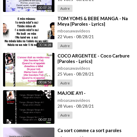
00:07:28
Autre
⁣TOM YOMS & BEBE MANGA - Na
Meya [Paroles - Lyrics]
mboasawavideos
22 Vues
·
08/28/21
00:04:28
Autre
⁣COCO ARGENTEE - Coco Carbure
[Paroles - Lyrics]
mboasawavideos
25 Vues
·
08/28/21
00:06:56
Autre
⁣MAJOIE AYI -
mboasawavideos
28 Vues
·
08/28/21
Autre
00:07:33
⁣Ca sort comme ca sort paroles