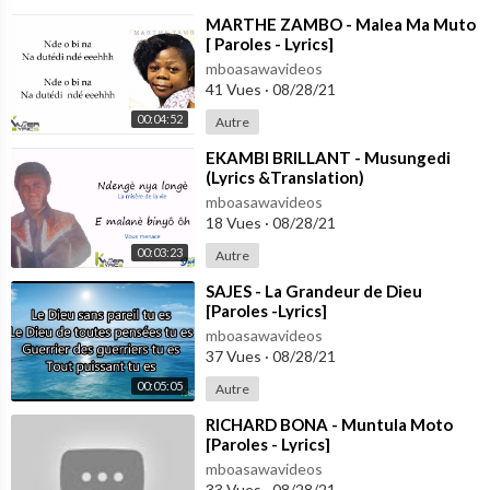
⁣MARTHE ZAMBO - Malea Ma Muto
[ Paroles - Lyrics]
mboasawavideos
41 Vues
·
08/28/21
00:04:52
Autre
⁣EKAMBI BRILLANT - Musungedi
(Lyrics &Translation)
mboasawavideos
18 Vues
·
08/28/21
00:03:23
Autre
⁣SAJES - La Grandeur de Dieu
[Paroles -Lyrics]
mboasawavideos
37 Vues
·
08/28/21
00:05:05
Autre
⁣RICHARD BONA - Muntula Moto
[Paroles - Lyrics]
mboasawavideos
33 Vues
·
08/28/21