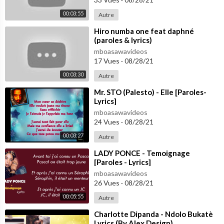
00:03:55
Autre
⁣Hiro numba one feat daphné
(paroles & lyrics)
mboasawavideos
17 Vues
·
08/28/21
00:03:30
Autre
⁣Mr. STO (Palesto) - Elle [Paroles-
Lyrics]
mboasawavideos
24 Vues
·
08/28/21
00:03:27
Autre
⁣LADY PONCE - Temoignage
[Paroles - Lyrics]
mboasawavideos
26 Vues
·
08/28/21
00:05:55
Autre
⁣Charlotte Dipanda - Ndolo Bukatè
Lyrics (By Alex Design)