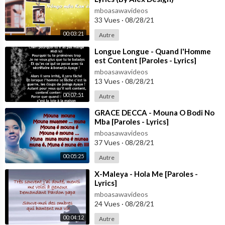
mboasawavideos
33 Vues
·
08/28/21
00:03:21
Autre
⁣Longue Longue - Quand l'Homme
est Content [Paroles - Lyrics]
mboasawavideos
13 Vues
·
08/28/21
00:07:51
Autre
⁣GRACE DECCA - Mouna O Bodi No
Mba [Paroles - Lyrics]
mboasawavideos
37 Vues
·
08/28/21
00:05:25
Autre
⁣X-Maleya - Hola Me [Paroles -
Lyrics]
mboasawavideos
24 Vues
·
08/28/21
00:04:12
Autre