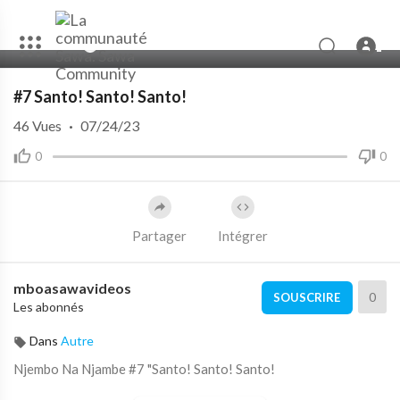
00:00
02:50
#7 Santo! Santo! Santo!
46
Vues
·
07/24/23
0
0
Partager
Intégrer
mboasawavideos
0
SOUSCRIRE
Les abonnés
Dans
Autre
Njembo Na Njambe #7 "Santo! Santo! Santo!