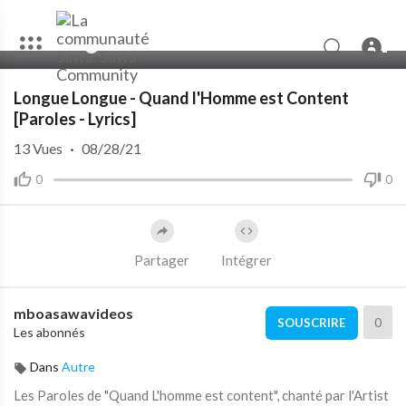
00:00
07:51
Longue Longue - Quand l'Homme est Content
[Paroles - Lyrics]
13
Vues
·
08/28/21
0
0
Partager
Intégrer
mboasawavideos
0
SOUSCRIRE
Les abonnés
Dans
Autre
Les Paroles de "Quand L'homme est content", chanté par l'Artist