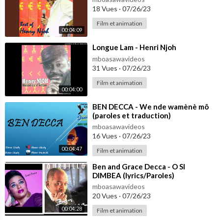
18 Vues
·
07/26/23
Film et animation
00:04:09
⁣Longue Lam - Henri Njoh
mboasawavideos
31 Vues
·
07/26/23
Film et animation
00:04:00
⁣BEN DECCA - We nde wamènè mô
(paroles et traduction)
mboasawavideos
16 Vues
·
07/26/23
00:04:47
Film et animation
⁣Ben and Grace Decca - O SI
DIMBEA (lyrics/Paroles)
mboasawavideos
20 Vues
·
07/26/23
00:04:28
Film et animation