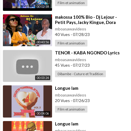
Film et animation
00:02:59
⁣makossa 100% Bio - Dj Lejour -
Petit Pays, Jacky Kingue, Dora
Decca, Longue Longue, Sergeo Polo
mboasawavideos
etc.
40 Vues
·
07/28/23
00:40:56
Film et animation
⁣TENOR - KABA NGONDO Lyrics
mboasawavideos
45 Vues
·
07/27/23
Dibambe - Cuture et Tradition
00:03:24
⁣Longue lam
mboasawavideos
20 Vues
·
07/26/23
Film et animation
00:04:06
⁣Longue lam
mboasawavideos