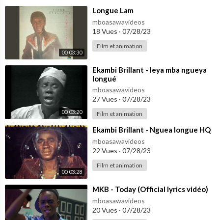
⁣Longue Lam
mboasawavideos
18 Vues
·
07/28/23
Film et animation
00:03:30
⁣Ekambi Brillant - leya mba ngueya
longué
mboasawavideos
27 Vues
·
07/28/23
00:03:20
Film et animation
⁣Ekambi Brillant - Nguea longue HQ
mboasawavideos
22 Vues
·
07/28/23
Film et animation
00:03:28
⁣MKB - Today (Official lyrics vidéo)
mboasawavideos
20 Vues
·
07/28/23