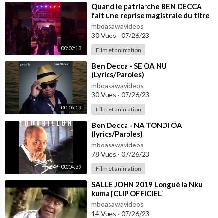
⁣Quand le patriarche BEN DECCA
fait une reprise magistrale du titre
Salazar du duo Tenor et Cysoul.
mboasawavideos
30 Vues
·
07/26/23
00:02:18
Film et animation
⁣Ben Decca - SE OA NU
(Lyrics/Paroles)
mboasawavideos
30 Vues
·
07/26/23
00:05:19
Film et animation
⁣Ben Decca - NA TONDI OA
(lyrics/Paroles)
mboasawavideos
78 Vues
·
07/26/23
00:04:39
Film et animation
⁣SALLE JOHN 2019 Longuè la Nku
kuma [CLIP OFFICIEL]
mboasawavideos
14 Vues
·
07/26/23