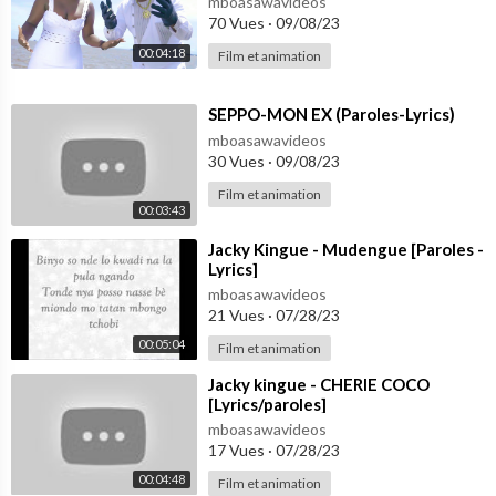
mboasawavideos
70 Vues
·
09/08/23
00:04:18
Film et animation
⁣SEPPO-MON EX (Paroles-Lyrics)
mboasawavideos
30 Vues
·
09/08/23
Film et animation
00:03:43
⁣Jacky Kingue - Mudengue [Paroles -
Lyrics]
mboasawavideos
21 Vues
·
07/28/23
00:05:04
Film et animation
⁣Jacky kingue - CHERIE COCO
[Lyrics/paroles]
mboasawavideos
17 Vues
·
07/28/23
00:04:48
Film et animation