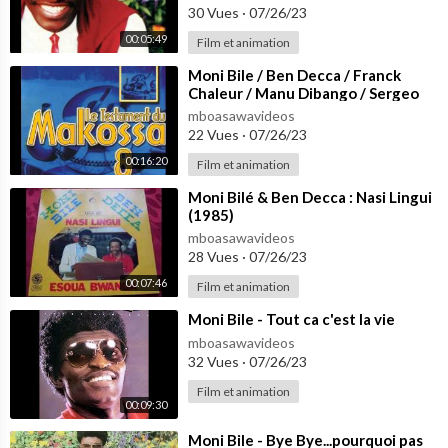
30 Vues
·
07/26/23
00:05:49
Film et animation
⁣Moni Bile / Ben Decca / Franck
Chaleur / Manu Dibango / Sergeo
Polo / Guy Lobe - Nostalgie
mboasawavideos
22 Vues
·
07/26/23
00:16:20
Film et animation
⁣Moni Bilé & Ben Decca : Nasi Lingui
(1985)
mboasawavideos
28 Vues
·
07/26/23
00:07:46
Film et animation
⁣Moni Bile - Tout ca c'est la vie
mboasawavideos
32 Vues
·
07/26/23
Film et animation
00:09:30
⁣Moni Bile - Bye Bye...pourquoi pas