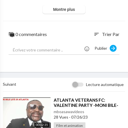
Montre plus
0 commentaires
Trier Par
sort
Publier
Suivant
Lecture automatique
⁣ATLANTA VETERANS FC:
VALENTINE PARTY -MONI BILE-
CONFIRMATION
mboasawavideos
28 Vues
·
07/26/23
00:02:35
Film et animation