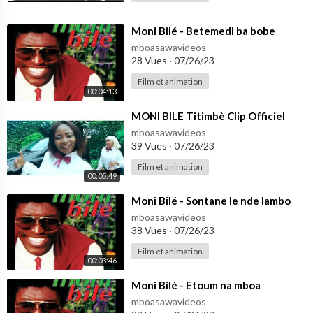
⁣Moni Bilé - Betemedi ba bobe
mboasawavideos
28 Vues
·
07/26/23
Film et animation
00:04:13
⁣MONI BILE Titimbè Clip Officiel
mboasawavideos
39 Vues
·
07/26/23
Film et animation
00:05:49
⁣Moni Bilé - Sontane le nde lambo
mboasawavideos
38 Vues
·
07/26/23
Film et animation
00:03:46
⁣Moni Bilé - Etoum na mboa
mboasawavideos