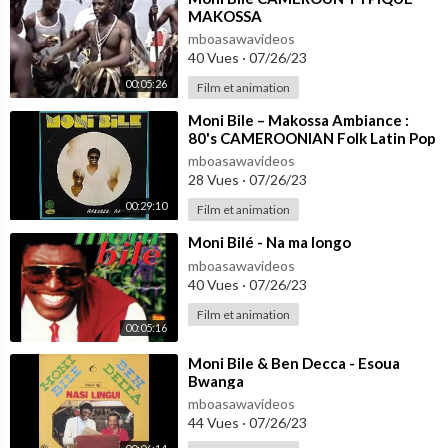
MAKOSSA
mboasawavideos
40 Vues
·
07/26/23
00:05:26
Film et animation
⁣Moni Bile – Makossa Ambiance :
80's CAMEROONIAN Folk Latin Pop
African Music ALBUM LP Songs
mboasawavideos
🇨🇲
28 Vues
·
07/26/23
00:29:10
Film et animation
⁣Moni Bilé - Na ma longo
mboasawavideos
40 Vues
·
07/26/23
Film et animation
00:05:16
⁣Moni Bile & Ben Decca - Esoua
Bwanga
mboasawavideos
44 Vues
·
07/26/23