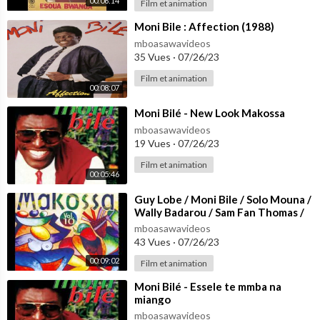
00:06:14
Film et animation
⁣Moni Bile : Affection (1988)
mboasawavideos
35 Vues
·
07/26/23
Film et animation
00:08:07
⁣Moni Bilé - New Look Makossa
mboasawavideos
19 Vues
·
07/26/23
Film et animation
00:05:46
⁣Guy Lobe / Moni Bile / Solo Mouna /
Wally Badarou / Sam Fan Thomas /
Douleur / Ngalle Jojo / Lapiro
mboasawavideos
43 Vues
·
07/26/23
00:09:02
Film et animation
⁣Moni Bilé - Essele te mmba na
miango
mboasawavideos