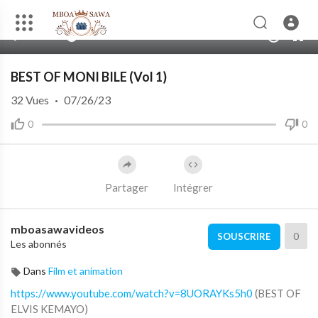
00:00
10:33
10
BEST OF MONI BILE (Vol 1)
32
Vues
·
07/26/23
0
0
Partager
Intégrer
mboasawavideos
0
SOUSCRIRE
Les abonnés
Dans
Film et animation
https://www.youtube.com/watch?v=8UORAYKs5h0
(BEST OF
ELVIS KEMAYO)