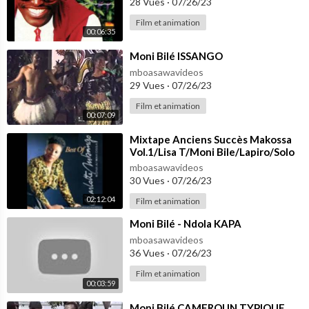
28 Vues
·
07/26/23
Film et animation
00:06:35
⁣Moni Bilé ISSANGO
mboasawavideos
29 Vues
·
07/26/23
Film et animation
00:07:09
⁣Mixtape Anciens Succès Makossa
Vol.1/Lisa T/Moni Bile/Lapiro/Solo
Muna/Papillon/Petit Pays/Tom
mboasawavideos
Yoms
30 Vues
·
07/26/23
02:12:04
Film et animation
⁣Moni Bilé - Ndola KAPA
mboasawavideos
36 Vues
·
07/26/23
Film et animation
00:03:59
⁣Moni Bilé CAMEROUN TYPIQUE