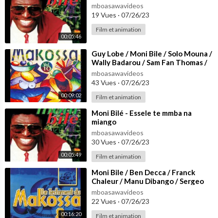
mboasawavideos
19 Vues
·
07/26/23
Film et animation
00:05:46
⁣Guy Lobe / Moni Bile / Solo Mouna /
Wally Badarou / Sam Fan Thomas /
Douleur / Ngalle Jojo / Lapiro
mboasawavideos
43 Vues
·
07/26/23
00:09:02
Film et animation
⁣Moni Bilé - Essele te mmba na
miango
mboasawavideos
30 Vues
·
07/26/23
00:05:49
Film et animation
⁣Moni Bile / Ben Decca / Franck
Chaleur / Manu Dibango / Sergeo
Polo / Guy Lobe - Nostalgie
mboasawavideos
22 Vues
·
07/26/23
00:16:20
Film et animation