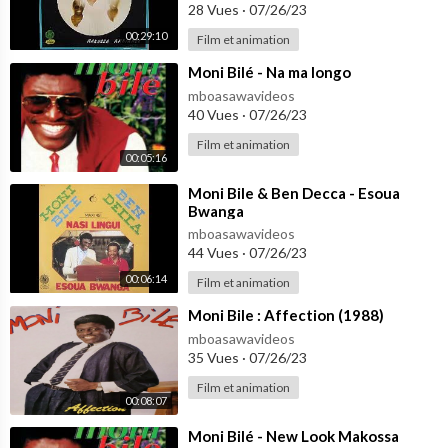
🇨🇲
28 Vues
·
07/26/23
00:29:10
Film et animation
⁣Moni Bilé - Na ma longo
mboasawavideos
40 Vues
·
07/26/23
Film et animation
00:05:16
⁣Moni Bile & Ben Decca - Esoua
Bwanga
mboasawavideos
44 Vues
·
07/26/23
00:06:14
Film et animation
⁣Moni Bile : Affection (1988)
mboasawavideos
35 Vues
·
07/26/23
Film et animation
00:08:07
⁣Moni Bilé - New Look Makossa