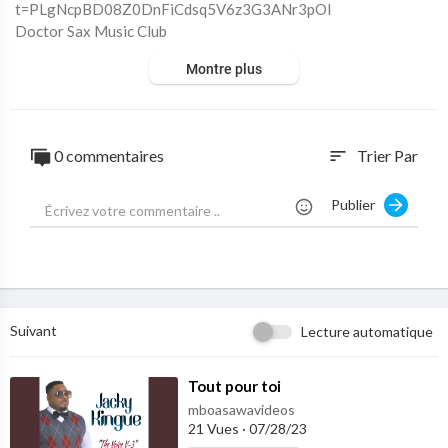
t=PLgNcpBD08Z0DnFiCdsq5V6z3G3ANr3pOI
Doctor Sax Music Club
Montre plus
0 commentaires
Trier Par
sort
Publier
Suivant
Lecture automatique
⁣Tout pour toi
mboasawavideos
21 Vues
·
07/28/23