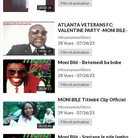
Film et animation
00:03:34
⁣ATLANTA VETERANS FC:
VALENTINE PARTY -MONI BILE-
CONFIRMATION
mboasawavideos
28 Vues
·
07/26/23
00:02:35
Film et animation
⁣Moni Bilé - Betemedi ba bobe
mboasawavideos
28 Vues
·
07/26/23
Film et animation
00:04:13
⁣MONI BILE Titimbè Clip Officiel
mboasawavideos
39 Vues
·
07/26/23
Film et animation
00:05:49
⁣Moni Bilé - Sontane le nde lambo