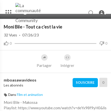
00:00
09:30
Moni Bile - Tout ca c'est la vie
32
Vues
·
07/26/23
0
0
Partager
Intégrer
mboasawavideos
0
SOUSCRIRE
Les abonnés
Dans
Film et animation
Moni Bile - Makossa
Playlist: https://www.youtube.com/watch?v=deYx98f9yH0&lis