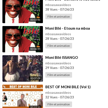
mboasawavideos
38 Vues
·
07/26/23
Film et animation
00:03:46
⁣Moni Bilé - Etoum na mboa
mboasawavideos
28 Vues
·
07/26/23
Film et animation
00:06:35
⁣Moni Bilé ISSANGO
mboasawavideos
29 Vues
·
07/26/23
Film et animation
00:07:09
⁣BEST OF MONI BILE (Vol 1)
mboasawavideos
32 Vues
·
07/26/23
Film et animation
00:10:33