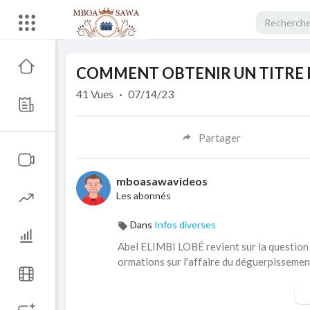
Code 150: Unknown error.
COMMENT OBTENIR UN TITRE 
Download File: https://www.youtube.com/watch?v=FVZadlaG0qk
41
Vues
·
07/14/23
Partager
mboasawavideos
Les abonnés
Dans
Infos diverses
Abel ELIMBI LOBÉ revient sur la question d
ormations sur l'affaire du déguerpissemen