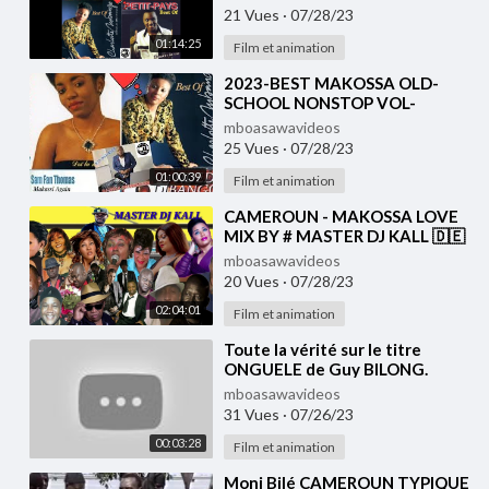
#cameroun #africa #makossa
21 Vues
·
07/28/23
#237 #enjoy
01:14:25
Film et animation
⁣2023-BEST MAKOSSA OLD-
SCHOOL NONSTOP VOL-
1#237showbiz #cameroun
mboasawavideos
#enjoy #makossa #237
25 Vues
·
07/28/23
#africa#new
01:00:39
Film et animation
⁣CAMEROUN - MAKOSSA LOVE
MIX BY # MASTER DJ KALL 🇩🇪
🇨🇲ANCIEN MAKOSSA
mboasawavideos
20 Vues
·
07/28/23
02:04:01
Film et animation
⁣Toute la vérité sur le titre
ONGUELE de Guy BILONG.
Henri NJOH est un mauvais
mboasawavideos
usurpateur.
31 Vues
·
07/26/23
00:03:28
Film et animation
⁣Moni Bilé CAMEROUN TYPIQUE