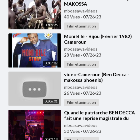
MAKOSSA
mboasawavideos
40 Vues
·
07/26/23
00:05:26
Film et animation
⁣Moni Bilé - Bijou (Février 1982)
Cameroun
mboasawavideos
28 Vues
·
07/26/23
00:07:07
Film et animation
⁣video-Cameroun (Ben Decca -
makossa phoenix)
mboasawavideos
26 Vues
·
07/26/23
00:06:01
Film et animation
⁣Quand le patriarche BEN DECCA
fait une reprise magistrale du
titre Salazar du duo Tenor et
mboasawavideos
Cysoul.
30 Vues
·
07/26/23
00:02:18