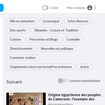
Créer
Mon compte
Film et animation
La musique
Infos diverses
Des sports
Dibambe - Cuture et Tradition
Cuisine
Personnes et Blogs
Comédie
Divertissement
Nouvelles et politique
Comment styliser
Organismes à but non lucratif et activisme
Autre
Lecture automatique
Suivant
⁣Origine égyptienne des peuples
du Cameroun : l'exemple des
Bakoko
mboasawavideos