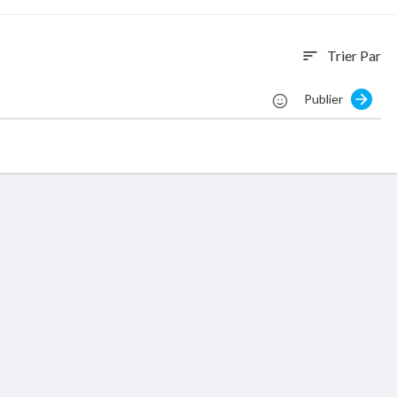
Trier Par
sort
Publier