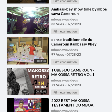
Film et animation
⁣Ambass-bey show time by mboa
sawa Cameroun
mboasawavideos
33 Vues
·
07/28/23
00:07:40
Film et animation
⁣danse traditionnelle du
Cameroun #ambassy #bey
mboasawavideos
97 Vues
·
07/28/23
00:01:31
Film et animation
⁣TUBES DU CAMEROUN -
MAKOSSA RETRO VOL 1
mboasawavideos
71 Vues
·
07/28/23
00:59:06
Film et animation
⁣2022 BEST MAKOSSA
TESTAMENT DU MBOA
NONSTOP VOL-2#237showbiz
mboasawavideos