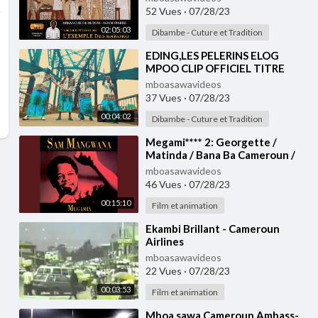
52 Vues
·
07/28/23
02:05:03
Dibambe - Cuture et Tradition
⁣EDING,LES PELERINS ELOG
MPOO CLIP OFFICIEL TITRE
mboasawavideos
37 Vues
·
07/28/23
00:04:02
Dibambe - Cuture et Tradition
⁣Megami**** 2: Georgette /
Matinda / Bana Ba Cameroun /
Souzana / Diamo Diamo / Kabibi /
mboasawavideos
Antonio /...
46 Vues
·
07/28/23
00:15:10
Film et animation
⁣Ekambi Brillant - Cameroun
Airlines
mboasawavideos
22 Vues
·
07/28/23
00:03:53
Film et animation
⁣Mboa sawa Cameroun Ambass-