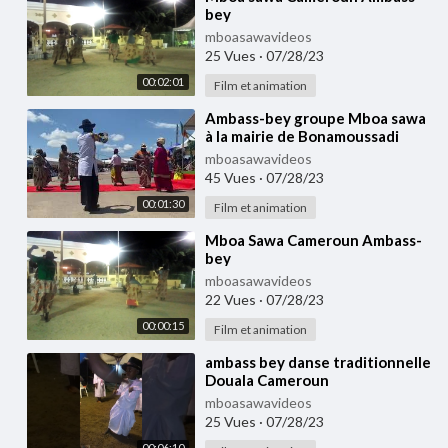
bey
mboasawavideos
25 Vues
·
07/28/23
00:02:01
Film et animation
⁣Ambass-bey groupe Mboa sawa
à la mairie de Bonamoussadi
Douala Cameroun 🇨🇲
mboasawavideos
45 Vues
·
07/28/23
00:01:30
Film et animation
⁣Mboa Sawa Cameroun Ambass-
bey
mboasawavideos
22 Vues
·
07/28/23
00:00:15
Film et animation
⁣ambass bey danse traditionnelle
Douala Cameroun
mboasawavideos
25 Vues
·
07/28/23
00:06:10