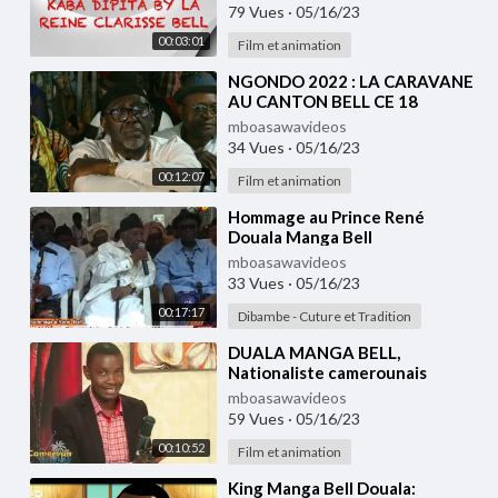
79 Vues
·
05/16/23
00:03:01
Film et animation
⁣NGONDO 2022 : LA CARAVANE
AU CANTON BELL CE 18
NOVEMBRE 2022
mboasawavideos
34 Vues
·
05/16/23
00:12:07
Film et animation
⁣Hommage au Prince René
Douala Manga Bell
mboasawavideos
33 Vues
·
05/16/23
00:17:17
Dibambe - Cuture et Tradition
⁣DUALA MANGA BELL,
Nationaliste camerounais
mboasawavideos
59 Vues
·
05/16/23
00:10:52
Film et animation
⁣King Manga Bell Douala: