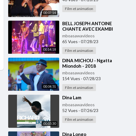
Film et animation
00:07:14
⁣BELL JOSEPH ANTOINE
CHANTE AVEC EKAMBI
BRILLANT
mboasawavideos
65 Vues
·
07/28/23
00:14:18
Film et animation
⁣DINA MICHOU - Ngatta
Miondoh - 2018
mboasawavideos
154 Vues
·
07/28/23
00:04:51
Film et animation
⁣Dina Lam
mboasawavideos
52 Vues
·
07/26/23
Film et animation
00:05:30
⁣Dina Longo