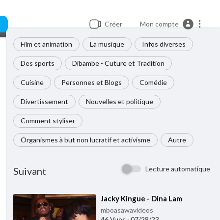
Créer
Mon compte
Film et animation
La musique
Infos diverses
Des sports
Dibambe - Cuture et Tradition
Cuisine
Personnes et Blogs
Comédie
Divertissement
Nouvelles et politique
Comment styliser
Organismes à but non lucratif et activisme
Autre
Lecture automatique
Suivant
⁣Jacky Kingue - Dina Lam
mboasawavideos
46 Vues
·
07/28/23