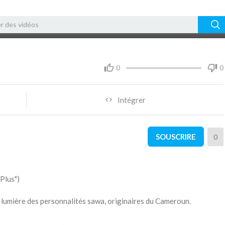
06:15
0
0
Intégrer
SOUSCRIRE
0
"Plus")
n lumière des personnalités sawa, originaires du Cameroun.
teur Dina Bell explique en langue duala la création de ce titre, qui