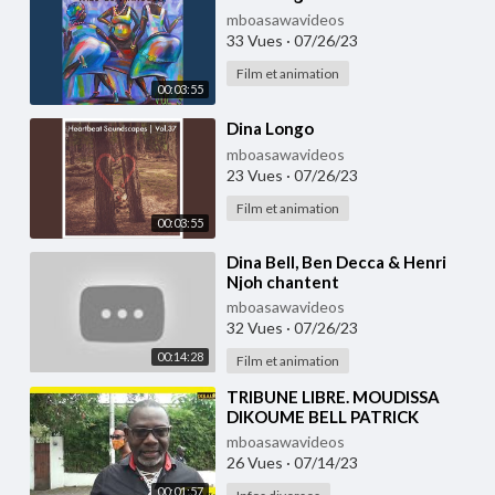
mboasawavideos
33 Vues
·
07/26/23
Film et animation
00:03:55
⁣Dina Longo
mboasawavideos
23 Vues
·
07/26/23
Film et animation
00:03:55
⁣Dina Bell, Ben Decca & Henri
Njoh chantent
mboasawavideos
32 Vues
·
07/26/23
00:14:28
Film et animation
⁣TRIBUNE LIBRE. MOUDISSA
DIKOUME BELL PATRICK
mboasawavideos
26 Vues
·
07/14/23
00:01:57