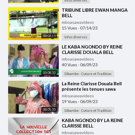
Infos diverses
⁣TRIBUNE LIBRE EWAN MANGA
BELL
mboasawavideos
15 Vues
·
07/14/23
00:03:15
Infos diverses
⁣LE KABA NGONDO BY REINE
CLARISSE DOUALA BELL
mboasawavideos
40 Vues
·
06/09/23
00:08:33
Dibambe - Cuture et Tradition
⁣La Reine Clarisse Douala Bell
présente les tenues sawa
mboasawavideos
19 Vues
·
06/09/23
00:01:35
Dibambe - Cuture et Tradition
⁣KABA NGONDO BY LA REINE
CLARISSE BELL
mboasawavideos