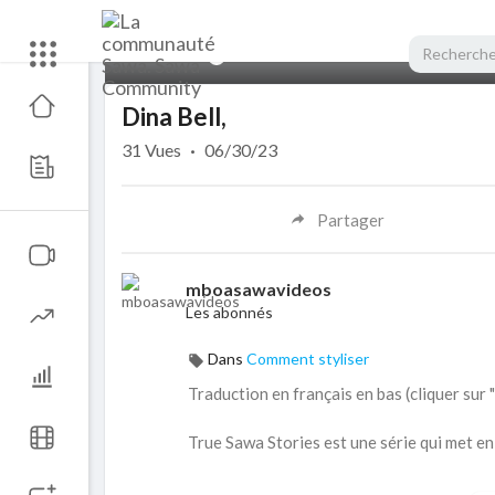
00:00
Dina Bell,
31
Vues
·
06/30/23
Partager
mboasawavideos
Les abonnés
Dans
Comment styliser
Traduction en français en bas (cliquer sur 
True Sawa Stories est une série qui met e
Dans cet Épisode 01 : "Mbemba Iyo", le chan