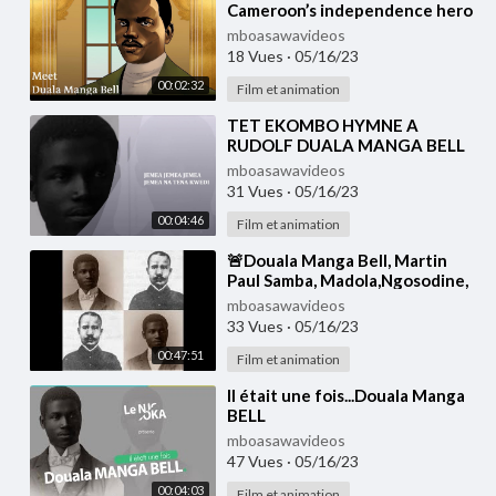
Cameroon’s independence hero
mboasawavideos
18 Vues
·
05/16/23
00:02:32
Film et animation
⁣TET EKOMBO HYMNE A
RUDOLF DUALA MANGA BELL
mboasawavideos
31 Vues
·
05/16/23
00:04:46
Film et animation
⁣🚨Douala Manga Bell, Martin
Paul Samba, Madola,Ngosodine,
Les 4 premiers héros et Martyrs
mboasawavideos
Camerounais
33 Vues
·
05/16/23
00:47:51
Film et animation
⁣Il était une fois...Douala Manga
BELL
mboasawavideos
47 Vues
·
05/16/23
00:04:03
Film et animation