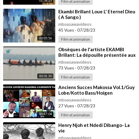
01:58:23
Film et animation
⁣Ekambi Brillant Loue L' Eternel Dieu
( A Sango )
mboasawavideos
45 Vues
·
07/28/23
00:05:56
Film et animation
⁣Obsèques de l'artiste EKAMBI
Brillant: La dépouille présentée aux
ancêtres
mboasawavideos
73 Vues
·
07/28/23
00:01:30
Film et animation
⁣Anciens Succes Makossa Vol.1/Guy
Lobe/Kotto Bass/Hoigen
Ekwalla/Samson/Charlotte
mboasawavideos
Mbango/Ndedi Eyango
27 Vues
·
07/28/23
00:47:04
Film et animation
⁣Henry Njoh et Ndedi Dibango- La
vie
mboasawavideos