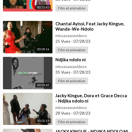
00:53:43
Film et animation
⁣Chantal Ayissi, Feat Jacky Kingue,
Wande-We-Ndolo
mboasawavideos
25 Vues
·
07/28/23
00:04:16
Film et animation
⁣Ndjika ndolo ni
mboasawavideos
35 Vues
·
07/28/23
Film et animation
00:03:45
⁣Jacky Kingue, Dora et Grace Decca
- Ndjika ndolo ni
mboasawavideos
28 Vues
·
07/28/23
00:02:19
Film et animation
⁣JACKY KINGUE - NDJIKA NDOLO NI