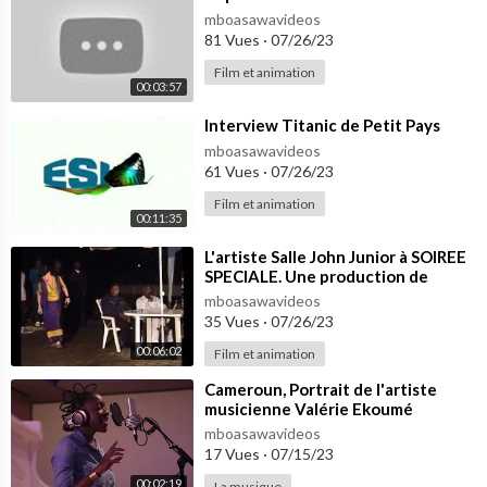
mboasawavideos
81 Vues
·
07/26/23
Film et animation
00:03:57
⁣Interview Titanic de Petit Pays
mboasawavideos
61 Vues
·
07/26/23
Film et animation
00:11:35
⁣L'artiste Salle John Junior à SOIREE
SPECIALE. Une production de
mboasawavideos
35 Vues
·
07/26/23
00:06:02
Film et animation
⁣Cameroun, Portrait de l'artiste
musicienne Valérie Ekoumé
mboasawavideos
17 Vues
·
07/15/23
00:02:19
La musique