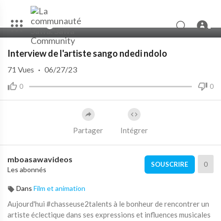
00:00
08:50
10
Interview de l'artiste sango ndedi ndolo
71
Vues
·
06/27/23
0
0
Partager
Intégrer
mboasawavideos
0
SOUSCRIRE
Les abonnés
Dans
Film et animation
Aujourd'hui #chasseuse2talents à le bonheur de rencontrer un
artiste éclectique dans ses expressions et influences musicales