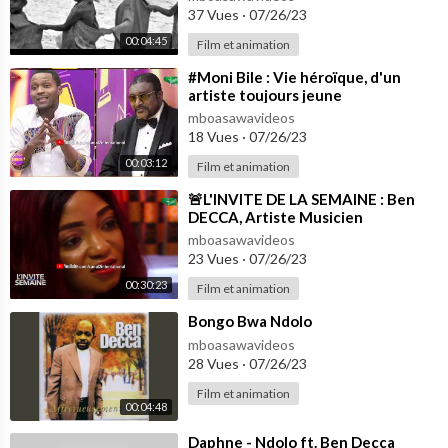
37 Vues
·
07/26/23
00:04:45
Film et animation
⁣#Moni Bile : Vie héroïque, d'un
artiste toujours jeune
mboasawavideos
18 Vues
·
07/26/23
00:03:12
Film et animation
⁣🚨L'INVITE DE LA SEMAINE : Ben
DECCA, Artiste Musicien
mboasawavideos
23 Vues
·
07/26/23
00:30:23
Film et animation
⁣Bongo Bwa Ndolo
mboasawavideos
28 Vues
·
07/26/23
Film et animation
00:04:48
⁣Daphne - Ndolo ft. Ben Decca