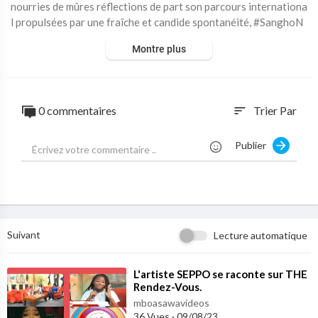
nourries de mûres réflections de part son parcours internationa
l propulsées par une fraîche et candide spontanéité, #SanghoN
dediNdedi , le mélodiste à la voix suave...bonne écoute...
Montre plus
Voici le lien :
https://www.facebook.com/Chass....euse-2-talents-10295
0 commentaires
Trier Par
sort
Publier
Suivant
Lecture automatique
⁣L'artiste SEPPO se raconte sur THE
Rendez-Vous.
mboasawavideos
36 Vues
·
09/08/23