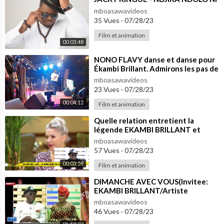
mboasawavideos
35 Vues
·
07/28/23
Film et animation
00:03:48
⁣NONO FLAVY danse et danse pour
Ékambi Brillant. Admirons les pas de
l'artiste
mboasawavideos
23 Vues
·
07/28/23
00:04:12
Film et animation
⁣Quelle relation entretient la
légende EKAMBI BRILLANT et
l'artiste Angélique Kidjo ?
mboasawavideos
57 Vues
·
07/28/23
00:03:59
Film et animation
⁣DIMANCHE AVEC VOUS(Invitee:
EKAMBI BRILLANT/Artiste
Musicien) du 24 /11/2019
mboasawavideos
EQUINOXE TV
46 Vues
·
07/28/23