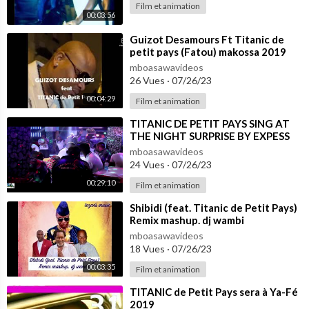
Film et animation
00:03:56
⁣Guizot Desamours Ft Titanic de
petit pays (Fatou) makossa 2019
mboasawavideos
26 Vues
·
07/26/23
00:04:29
Film et animation
⁣TITANIC DE PETIT PAYS SING AT
THE NIGHT SURPRISE BY EXPESS
SUPPLY ~1
mboasawavideos
24 Vues
·
07/26/23
00:29:10
Film et animation
⁣Shibidi (feat. Titanic de Petit Pays)
Remix mashup. dj wambi
mboasawavideos
18 Vues
·
07/26/23
00:03:35
Film et animation
⁣TITANIC de Petit Pays sera à Ya-Fé
2019