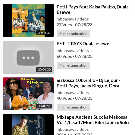
⁣Petit Pays feat Kaisa Pakito, Duala
Esewe
mboasawavideos
27 Vues
·
07/28/23
00:04:02
Film et animation
⁣PETIT PAYS Duala esewe
mboasawavideos
60 Vues
·
07/28/23
Film et animation
00:04:00
⁣makossa 100% Bio - Dj Lejour -
Petit Pays, Jacky Kingue, Dora
Decca, Longue Longue, Sergeo Polo
mboasawavideos
etc.
40 Vues
·
07/28/23
00:40:56
Film et animation
⁣Mixtape Anciens Succès Makossa
Vol.1/Lisa T/Moni Bile/Lapiro/Solo
Muna/Papillon/Petit Pays/Tom
mboasawavideos
Yoms
30 Vues
·
07/26/23