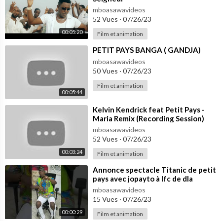
mboasawavideos
52 Vues
·
07/26/23
00:05:20
Film et animation
⁣PETIT PAYS BANGA ( GANDJA)
mboasawavideos
50 Vues
·
07/26/23
Film et animation
00:05:44
⁣Kelvin Kendrick feat Petit Pays -
Maria Remix (Recording Session)
mboasawavideos
52 Vues
·
07/26/23
00:03:24
Film et animation
⁣Annonce spectacle Titanic de petit
pays avec jopayto à lfc de dla
mboasawavideos
15 Vues
·
07/26/23
00:00:29
Film et animation