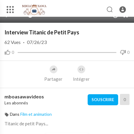
00:00
11:35
10
Interview Titanic de Petit Pays
62
Vues
·
07/26/23
0
0
Partager
Intégrer
mboasawavideos
0
SOUSCRIRE
Les abonnés
Dans
Film et animation
Titanic de petit Pays...