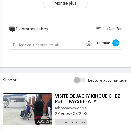
Montre plus
0 commentaires
Trier Par
sort
Publier
Suivant
Lecture automatique
⁣VISITE DE JACKY KINGUE CHEZ
PETIT PAYS EFFATA
mboasawavideos
27 Vues
·
07/28/23
00:03:03
Film et animation