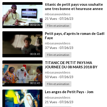
⁣titanic de petit pays vous souhaite
une tres bonne et heureuse annee
2018
mboasawavideos
21 Vues
·
07/26/23
00:02:31
Film et animation
⁣Petit pays, d'après le roman de Gaël
Faye
mboasawavideos
37 Vues
·
07/26/23
00:01:45
Film et animation
⁣TITANIC DE PETIT PAYS MA
JOURNEE DU 08 MARS 2018 BY
EXPRESS SUPPLY EVENTS
mboasawavideos
50 Vues
·
07/26/23
00:11:45
Film et animation
⁣Les anges de Petit Pays - Jom
mboasawavideos
21 Vues
·
07/26/23