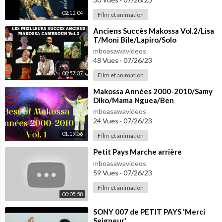
02:12:04
Film et animation
⁣Anciens Succès Makossa Vol.2/Lisa
T/Moni Bile/Lapiro/Solo
Muna/Papillon/Petit Pays/Tom
mboasawavideos
Yoms
48 Vues
·
07/26/23
00:57:37
Film et animation
⁣Makossa Années 2000-2010/Samy
Diko/Mama Nguea/Ben
Decca/Petit Pays/Eriko/Hugo
mboasawavideos
Nyame/Papa Zoe
24 Vues
·
07/26/23
01:19:56
Film et animation
⁣Petit Pays Marche arrière
mboasawavideos
59 Vues
·
07/26/23
Film et animation
00:05:58
⁣SONY 007 de PETIT PAYS 'Merci
Seigneur'