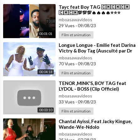
⁣Tayc feat Boy TAG 🇨🇲🇨🇲🇨🇲
🇨🇲🇨🇲💯💯💯🔥🔥🔥🔥⭐⭐⭐
mboasawavideos
29 Vues
·
09/08/23
00:01:01
Film et animation
⁣Longue Longue - Emilie feat Darina
Victry & Boy Tag (Ausculté par Dr
Dugon)
mboasawavideos
70 Vues
·
09/08/23
00:04:18
Film et animation
⁣TENOR ,MINK'S, BOY TAG feat
LYDOL - BOSS (Clip Officiel)
mboasawavideos
33 Vues
·
09/08/23
00:03:10
Film et animation
⁣Chantal Ayissi, Feat Jacky Kingue,
Wande-We-Ndolo
mboasawavideos
25 Vues
·
07/28/23