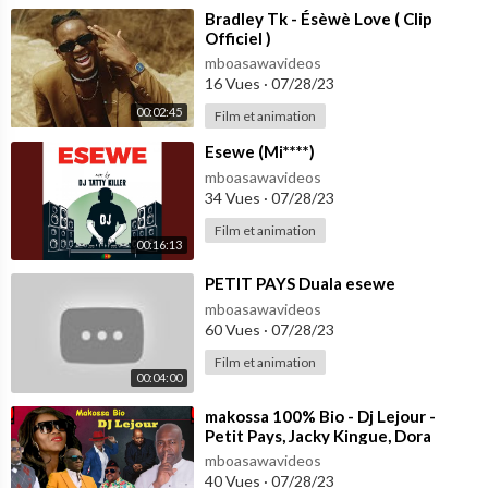
⁣Bradley Tk - Ésèwè Love ( Clip
Officiel )
mboasawavideos
16 Vues
·
07/28/23
00:02:45
Film et animation
⁣Esewe (Mi****)
mboasawavideos
34 Vues
·
07/28/23
Film et animation
00:16:13
⁣PETIT PAYS Duala esewe
mboasawavideos
60 Vues
·
07/28/23
Film et animation
00:04:00
⁣makossa 100% Bio - Dj Lejour -
Petit Pays, Jacky Kingue, Dora
Decca, Longue Longue, Sergeo Polo
mboasawavideos
etc.
40 Vues
·
07/28/23