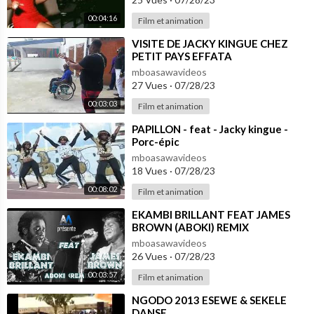
00:04:16
Film et animation
⁣VISITE DE JACKY KINGUE CHEZ
PETIT PAYS EFFATA
mboasawavideos
27 Vues
·
07/28/23
00:03:03
Film et animation
⁣PAPILLON - feat - Jacky kingue -
Porc-épic
mboasawavideos
18 Vues
·
07/28/23
00:08:02
Film et animation
⁣EKAMBI BRILLANT FEAT JAMES
BROWN (ABOKI) REMIX
mboasawavideos
26 Vues
·
07/28/23
00:03:57
Film et animation
⁣NGODO 2013 ESEWE & SEKELE
DANSE