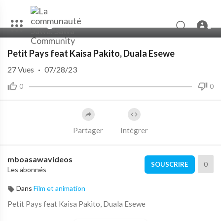
00:00
04:02
10
Petit Pays feat Kaisa Pakito, Duala Esewe
27
Vues
·
07/28/23
0
0
Partager
Intégrer
mboasawavideos
0
SOUSCRIRE
Les abonnés
Dans
Film et animation
Petit Pays feat Kaisa Pakito, Duala Esewe