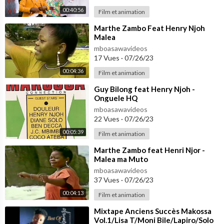
00:40:56
Film et animation
⁣Marthe Zambo Feat Henry Njoh
Malea
mboasawavideos
17 Vues
·
07/26/23
00:04:36
Film et animation
⁣Guy Bilong feat Henry Njoh -
Onguele HQ
mboasawavideos
22 Vues
·
07/26/23
00:05:39
Film et animation
⁣Marthe Zambo feat Henri Njor -
Malea ma Muto
mboasawavideos
37 Vues
·
07/26/23
00:04:13
Film et animation
⁣Mixtape Anciens Succès Makossa
Vol.1/Lisa T/Moni Bile/Lapiro/Solo