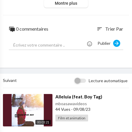
Montre plus
0 commentaires
Trier Par
sort
Publier
Suivant
Lecture automatique
⁣Alleluia (feat. Boy Tag)
mboasawavideos
44 Vues
·
09/08/23
Film et animation
00:03:21