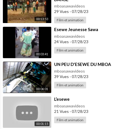
mboasawavideos
29 Vues
·
07/28/23
00:13:53
Film et animation
⁣Esewe Jeunesse Sawa
mboasawavideos
24 Vues
·
07/28/23
Film et animation
00:03:41
⁣UN PEU D'ESEWE DU MBOA
mboasawavideos
39 Vues
·
07/28/23
Film et animation
00:06:01
⁣L’esewe
mboasawavideos
21 Vues
·
07/28/23
Film et animation
00:01:15