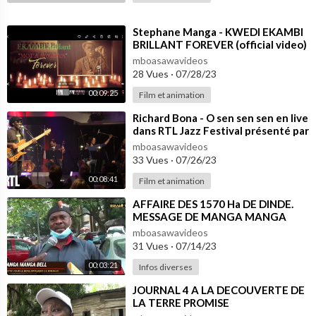
⁣Stephane Manga - KWEDI EKAMBI
BRILLANT FOREVER (official video)
directed by GEORGES MBIAGAM
mboasawavideos
28 Vues
·
07/28/23
00:09:25
Film et animation
⁣Richard Bona - O sen sen sen en live
dans RTL Jazz Festival présenté par
Jean-Yves Chaperon - RTL
mboasawavideos
33 Vues
·
07/26/23
00:08:41
Film et animation
⁣AFFAIRE DES 1570 Ha DE DINDE.
MESSAGE DE MANGA MANGA
PATRICK ET ESSEBOU MANGA
mboasawavideos
FREDERIC
31 Vues
·
07/14/23
00:03:21
Infos diverses
⁣JOURNAL 4 A LA DECOUVERTE DE
LA TERRE PROMISE