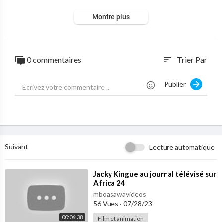
Montre plus
0 commentaires
Trier Par
sort
Publier
Suivant
Lecture automatique
⁣Jacky Kingue au journal télévisé sur
Africa 24
mboasawavideos
56 Vues
·
07/28/23
00:06:38
Film et animation