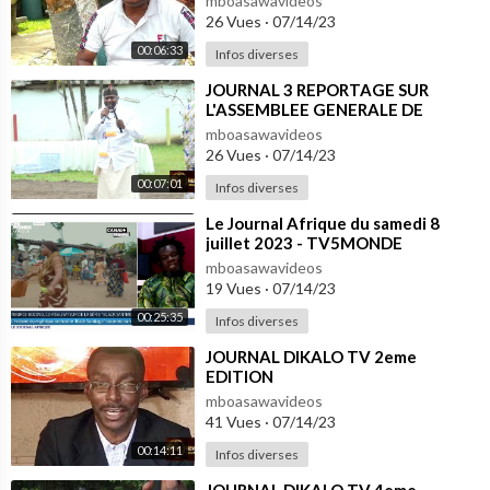
mboasawavideos
26 Vues
·
07/14/23
00:06:33
Infos diverses
⁣JOURNAL 3 REPORTAGE SUR
L'ASSEMBLEE GENERALE DE
BONANJO
mboasawavideos
26 Vues
·
07/14/23
00:07:01
Infos diverses
⁣Le Journal Afrique du samedi 8
juillet 2023 - TV5MONDE
mboasawavideos
19 Vues
·
07/14/23
00:25:35
Infos diverses
⁣JOURNAL DIKALO TV 2eme
EDITION
mboasawavideos
41 Vues
·
07/14/23
00:14:11
Infos diverses
⁣JOURNAL DIKALO TV 4eme