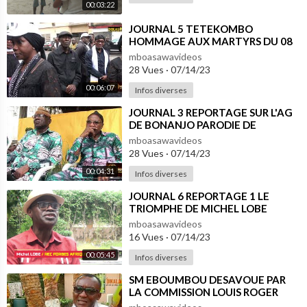
00:03:22
⁣JOURNAL 5 TETEKOMBO
HOMMAGE AUX MARTYRS DU 08
AOUT 1914
mboasawavideos
28 Vues
·
07/14/23
00:06:07
Infos diverses
⁣JOURNAL 3 REPORTAGE SUR L'AG
DE BONANJO PARODIE DE
DIALOGUE
mboasawavideos
28 Vues
·
07/14/23
00:04:31
Infos diverses
⁣JOURNAL 6 REPORTAGE 1 LE
TRIOMPHE DE MICHEL LOBE
EWANE A DUBAÏ
mboasawavideos
16 Vues
·
07/14/23
00:05:45
Infos diverses
⁣SM EBOUMBOU DESAVOUE PAR
LA COMMISSION LOUIS ROGER
MANGA