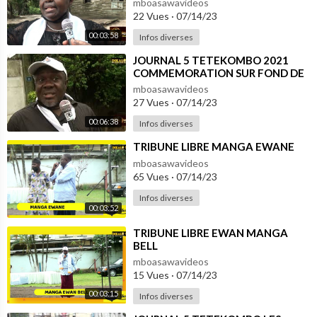
mboasawavideos
22 Vues
·
07/14/23
00:03:58
Infos diverses
⁣JOURNAL 5 TETEKOMBO 2021
COMMEMORATION SUR FOND DE
CRISE DES 1570 Ha DE DINDE
mboasawavideos
27 Vues
·
07/14/23
00:06:38
Infos diverses
⁣TRIBUNE LIBRE MANGA EWANE
mboasawavideos
65 Vues
·
07/14/23
Infos diverses
00:03:52
⁣TRIBUNE LIBRE EWAN MANGA
BELL
mboasawavideos
15 Vues
·
07/14/23
00:03:15
Infos diverses