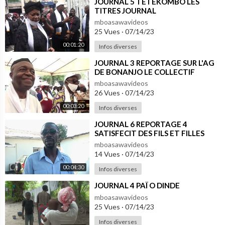
⁣JOURNAL 5 TETEKOMBO LES
TITRES JOURNAL
mboasawavideos
25 Vues
·
07/14/23
00:01:20
Infos diverses
⁣JOURNAL 3 REPORTAGE SUR L'AG
DE BONANJO LE COLLECTIF
ASSURE ET RASSURE
mboasawavideos
26 Vues
·
07/14/23
00:03:20
Infos diverses
⁣JOURNAL 6 REPORTAGE 4
SATISFECIT DES FILS ET FILLES
BONANJO
mboasawavideos
14 Vues
·
07/14/23
00:04:30
Infos diverses
⁣JOURNAL 4 PAÏ O DINDE
mboasawavideos
25 Vues
·
07/14/23
Infos diverses