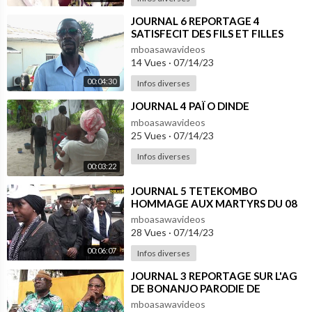
⁣JOURNAL 6 REPORTAGE 4
SATISFECIT DES FILS ET FILLES
BONANJO
mboasawavideos
14 Vues
·
07/14/23
00:04:30
Infos diverses
⁣JOURNAL 4 PAÏ O DINDE
mboasawavideos
25 Vues
·
07/14/23
Infos diverses
00:03:22
⁣JOURNAL 5 TETEKOMBO
HOMMAGE AUX MARTYRS DU 08
AOUT 1914
mboasawavideos
28 Vues
·
07/14/23
00:06:07
Infos diverses
⁣JOURNAL 3 REPORTAGE SUR L'AG
DE BONANJO PARODIE DE
DIALOGUE
mboasawavideos