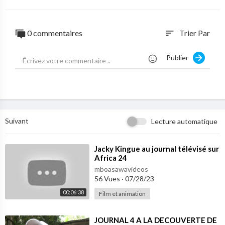
0 commentaires
Trier Par
sort
Publier
Suivant
Lecture automatique
⁣Jacky Kingue au journal télévisé sur
Africa 24
mboasawavideos
56 Vues
·
07/28/23
00:06:38
Film et animation
⁣JOURNAL 4 A LA DECOUVERTE DE