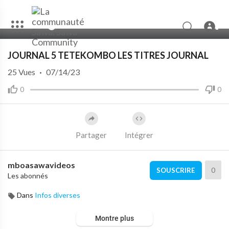
00:00
01:20
10
JOURNAL 5 TETEKOMBO LES TITRES JOURNAL
25
Vues
·
07/14/23
0
0
Partager
Intégrer
mboasawavideos
0
SOUSCRIRE
Les abonnés
Dans
Infos diverses
Montre plus