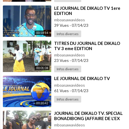
⁣LE JOURNAL DE DIKALO TV 1ere
EDITION
mboasawavideos
39 Vues
·
07/14/23
00:18:14
Infos diverses
⁣TITRES DU JOURNAL DE DIKALO
TV 3 eme EDITION
mboasawavideos
23 Vues
·
07/14/23
00:01:04
Infos diverses
⁣LE JOURNAL DE DIKALO TV
mboasawavideos
61 Vues
·
07/14/23
Infos diverses
00:20:42
⁣JOURNAL DE DIKALO TV. SPECIAL
BONADIBONG (AFFAIRE DE L'EX
REGIFERCAM)
mboasawavideos