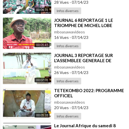
28 Vues
·
07/14/23
00:04:31
Infos diverses
⁣JOURNAL 6 REPORTAGE 1 LE
TRIOMPHE DE MICHEL LOBE
EWANE A DUBAÏ
mboasawavideos
16 Vues
·
07/14/23
00:05:45
Infos diverses
⁣JOURNAL 3 REPORTAGE SUR
L'ASSEMBLEE GENERALE DE
BONANJO
mboasawavideos
26 Vues
·
07/14/23
00:07:01
Infos diverses
⁣TETEKOMBO 2022: PROGRAMME
OFFICIEL
mboasawavideos
20 Vues
·
07/14/23
00:05:33
Infos diverses
⁣Le Journal Afrique du samedi 8