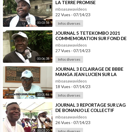
LA TERRE PROMISE
mboasawavideos
22 Vues
·
07/14/23
00:03:58
Infos diverses
⁣JOURNAL 5 TETEKOMBO 2021
COMMEMORATION SUR FOND DE
CRISE DES 1570 Ha DE DINDE
mboasawavideos
27 Vues
·
07/14/23
00:06:38
Infos diverses
⁣JOURNAL 3 ECLAIRAGE DE BBBE
MANGA JEAN LUCIEN SUR LA
LETTRE DU MINDCAF
mboasawavideos
18 Vues
·
07/14/23
00:01:46
Infos diverses
⁣JOURNAL 3 REPORTAGE SUR L'AG
DE BONANJO LE COLLECTIF
ASSURE ET RASSURE
mboasawavideos
26 Vues
·
07/14/23
00:03:20
Infos diverses