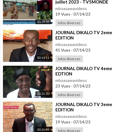
juillet 2023 - TV5MONDE
mboasawavideos
19 Vues
·
07/14/23
00:25:35
Infos diverses
⁣JOURNAL DIKALO TV 2eme
EDITION
mboasawavideos
41 Vues
·
07/14/23
00:14:11
Infos diverses
⁣JOURNAL DIKALO TV 4eme
EDTION
mboasawavideos
23 Vues
·
07/14/23
00:21:20
Infos diverses
⁣JOURNAL DIKALO TV 3eme
EDITION
mboasawavideos
19 Vues
·
07/14/23
00:26:49
Infos diverses