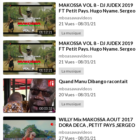
⁣MAKOSSA VOL 8 - DJ JUDEX 2019
FT Petit Pays. Hugo Nyame. Sergeo
Polo. Longue Longue
mboasawavideos
21 Vues
·
08/31/21
01:12:21
La musique
⁣MAKOSSA VOL 8 - DJ JUDEX 2019
FT Petit Pays. Hugo Nyame. Sergeo
Polo. Longue Longue
mboasawavideos
21 Vues
·
08/31/21
01:12:21
La musique
⁣Quand Manu Dibango racontait
mboasawavideos
20 Vues
·
08/31/21
La musique
00:03:33
⁣WILLY Mix MAKOSSA AOUT 2017
DORA DECA , PETIT PAYS ,SERGEO
POLO,LONGUE LONGUE
mboasawavideos
27 Vues
·
08/31/21