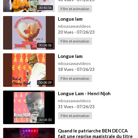
00:40:56
Film et animation
⁣Longue lam
mboasawavideos
20 Vues
·
07/26/23
Film et animation
00:04:06
⁣Longue lam
mboasawavideos
18 Vues
·
07/26/23
Film et animation
00:04:09
⁣Longue Lam - Henri Njoh
mboasawavideos
31 Vues
·
07/26/23
Film et animation
00:04:00
⁣Quand le patriarche BEN DECCA
fait une reprise magistrale du titre