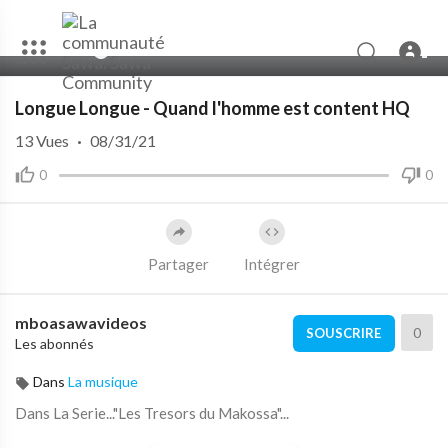
00:00
07:38
Longue Longue - Quand l'homme est content HQ
13
Vues
·
08/31/21
0
0
Partager
Intégrer
mboasawavideos
0
SOUSCRIRE
Les abonnés
Dans
La musique
Dans La Serie..."Les Tresors du Makossa"...