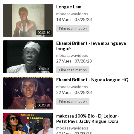
⁣Longue Lam
mboasawavideos
18 Vues
·
07/28/23
Film et animation
00:03:30
⁣Ekambi Brillant - leya mba ngueya
longué
mboasawavideos
27 Vues
·
07/28/23
00:03:20
Film et animation
⁣Ekambi Brillant - Nguea longue HQ
mboasawavideos
22 Vues
·
07/28/23
Film et animation
00:03:28
⁣makossa 100% Bio - Dj Lejour -
Petit Pays, Jacky Kingue, Dora
Decca, Longue Longue, Sergeo Polo
mboasawavideos
etc.
40 Vues
·
07/28/23