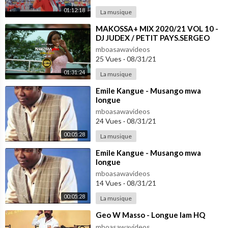
01:12:18
La musique
⁣MAKOSSA+ MIX 2020/21 VOL 10 -
DJ JUDEX / PETIT PAYS.SERGEO
POLO.JACKY KINGUE.LONGUE
mboasawavideos
LONGUE
25 Vues
·
08/31/21
01:31:24
La musique
⁣Emile Kangue - Musango mwa
longue
mboasawavideos
24 Vues
·
08/31/21
00:05:28
La musique
⁣Emile Kangue - Musango mwa
longue
mboasawavideos
14 Vues
·
08/31/21
00:05:28
La musique
⁣Geo W Masso - Longue lam HQ
mboasawavideos