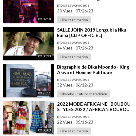
Salazar du duo Tenor et Cysoul.
mboasawavideos
30 Vues
·
07/26/23
00:02:18
Film et animation
⁣SALLE JOHN 2019 Longuè la Nku
kuma [CLIP OFFICIEL]
mboasawavideos
14 Vues
·
07/26/23
00:05:33
Film et animation
⁣Biographie de Dika Mpondo - King
Akwa et Homme Politique
mboasawavideos
32 Vues
·
06/12/23
00:23:11
Dibambe - Cuture et Tradition
⁣2022 MODE AFRICAINE : BOUBOU
STYLES 2022 / AFRICAN BOUBOU
STYLES / Modèle de longue Robes
mboasawavideos
en pagne
22 Vues
·
05/16/23
00:05:03
Film et animation