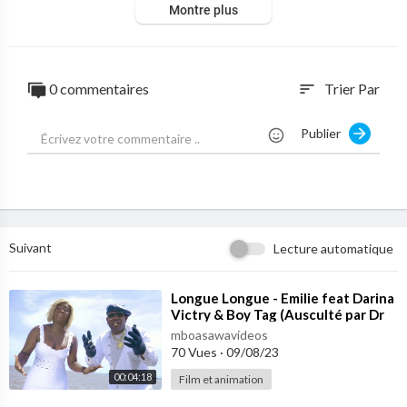
Montre plus
0 commentaires
Trier Par
sort
Publier
Suivant
Lecture automatique
⁣Longue Longue - Emilie feat Darina
Victry & Boy Tag (Ausculté par Dr
Dugon)
mboasawavideos
70 Vues
·
09/08/23
00:04:18
Film et animation