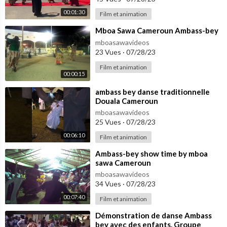
00:01:30
Film et animation
⁣Mboa Sawa Cameroun Ambass-bey
mboasawavideos
23 Vues
·
07/28/23
Film et animation
00:00:15
⁣ambass bey danse traditionnelle
Douala Cameroun
mboasawavideos
25 Vues
·
07/28/23
00:06:10
Film et animation
⁣Ambass-bey show time by mboa
sawa Cameroun
mboasawavideos
34 Vues
·
07/28/23
00:07:40
Film et animation
⁣Démonstration de danse Ambass
bey avec des enfants. Groupe