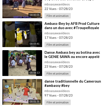
Mboa Sawa kamerun
mboasawavideos
22 Vues
·
07/28/23
00:00:31
Film et animation
⁣Ambass-Bey by AFB Prod Culture
dans un duo avec #TroupeRoyale
mboasawavideos
17 Vues
·
07/28/23
00:05:41
Film et animation
⁣Danse Ambass bey au botina avec
le GENIE SAWA ou encore appelé
Groupe des Ingénieurs
mboasawavideos
23 Vues
·
07/28/23
00:06:13
Film et animation
⁣danse traditionnelle du Cameroun
#ambassy #bey
mboasawavideos
97 Vues
·
07/28/23
00:01:31
Film et animation