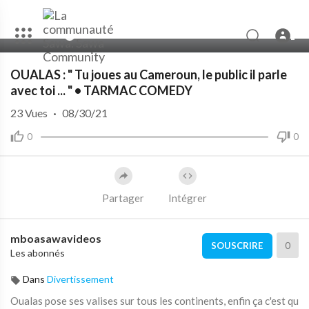
00:00
09:44
10
OUALAS : " Tu joues au Cameroun, le public il parle
avec toi ... " • TARMAC COMEDY
23
Vues
·
08/30/21
0
0
Partager
Intégrer
mboasawavideos
0
SOUSCRIRE
Les abonnés
Dans
Divertissement
Oualas pose ses valises sur tous les continents, enfin ça c'est qu