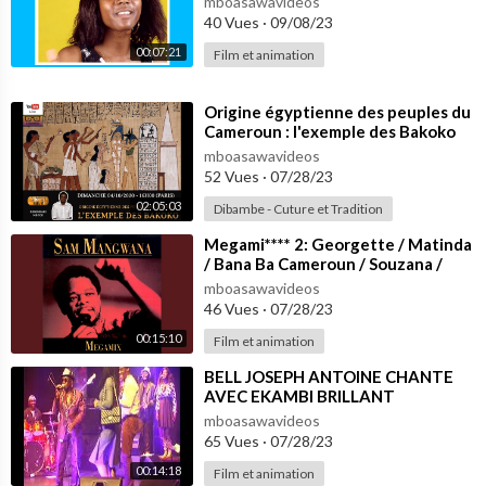
Facebook
https://facebook.com/TarmacRTBF
mboasawavideos
40 Vues
·
09/08/23
Twitch
https://twitch.tv/tarmacbe
Le site
https://www.tarmac.be
00:07:21
Film et animation
Écoute la WEBRADIO Tarmac :
https://www.rtbf.be/tarmac/rad
⁣Origine égyptienne des peuples du
ios
Cameroun : l'exemple des Bakoko
mboasawavideos
52 Vues
·
07/28/23
02:05:03
Dibambe - Cuture et Tradition
⁣Megami**** 2: Georgette / Matinda
/ Bana Ba Cameroun / Souzana /
Diamo Diamo / Kabibi / Antonio /...
mboasawavideos
46 Vues
·
07/28/23
00:15:10
Film et animation
⁣BELL JOSEPH ANTOINE CHANTE
AVEC EKAMBI BRILLANT
mboasawavideos
65 Vues
·
07/28/23
00:14:18
Film et animation