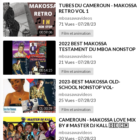
⁣TUBES DU CAMEROUN - MAKOSSA
RETRO VOL 1
mboasawavideos
71 Vues
·
07/28/23
00:59:06
Film et animation
⁣2022 BEST MAKOSSA
TESTAMENT DU MBOA NONSTOP
VOL-2#237showbiz #cameroun
mboasawavideos
#africa #makossa #237 #enjoy
21 Vues
·
07/28/23
01:14:25
Film et animation
⁣2023-BEST MAKOSSA OLD-
SCHOOL NONSTOP VOL-
1#237showbiz #cameroun #enjoy
mboasawavideos
#makossa #237 #africa#new
25 Vues
·
07/28/23
01:00:39
Film et animation
⁣CAMEROUN - MAKOSSA LOVE MIX
BY # MASTER DJ KALL 🇩🇪 🇨🇲
ANCIEN MAKOSSA
mboasawavideos
20 Vues
·
07/28/23