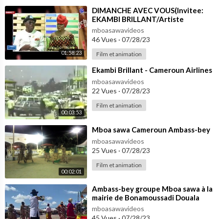
⁣DIMANCHE AVEC VOUS(Invitee:
EKAMBI BRILLANT/Artiste
Musicien) du 24 /11/2019
mboasawavideos
EQUINOXE TV
46 Vues
·
07/28/23
01:58:23
Film et animation
⁣Ekambi Brillant - Cameroun Airlines
mboasawavideos
22 Vues
·
07/28/23
Film et animation
00:03:53
⁣Mboa sawa Cameroun Ambass-bey
mboasawavideos
25 Vues
·
07/28/23
Film et animation
00:02:01
⁣Ambass-bey groupe Mboa sawa à la
mairie de Bonamoussadi Douala
Cameroun 🇨🇲
mboasawavideos
45 Vues
·
07/28/23