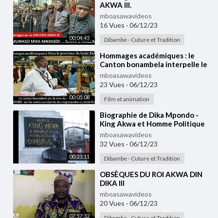
AKWA III.
mboasawavideos
16 Vues
·
06/12/23
00:04:45
Dibambe - Cuture et Tradition
⁣Hommages académiques : le
Canton bonambela interpelle le
MINSEC sur les décès au lycée
mboasawavideos
d'akwa.
23 Vues
·
06/12/23
00:05:08
Film et animation
⁣Biographie de Dika Mpondo -
King Akwa et Homme Politique
mboasawavideos
32 Vues
·
06/12/23
00:23:11
Dibambe - Cuture et Tradition
⁣OBSÈQUES DU ROI AKWA DIN
DIKA III
mboasawavideos
20 Vues
·
06/12/23
07:57:32
Dibambe - Cuture et Tradition