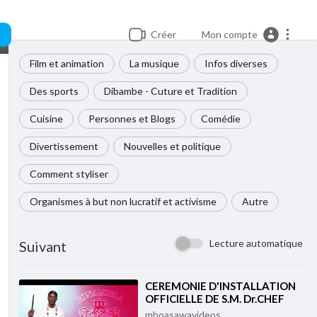
Créer
Mon compte
Film et animation
La musique
Infos diverses
Des sports
Dibambe - Cuture et Tradition
Cuisine
Personnes et Blogs
Comédie
Divertissement
Nouvelles et politique
Comment styliser
Organismes à but non lucratif et activisme
Autre
Lecture automatique
Suivant
⁣CEREMONIE D'INSTALLATION
OFFICIELLE DE S.M. Dr.CHEF
LOUIS DIN DIKA
mboasawavideos