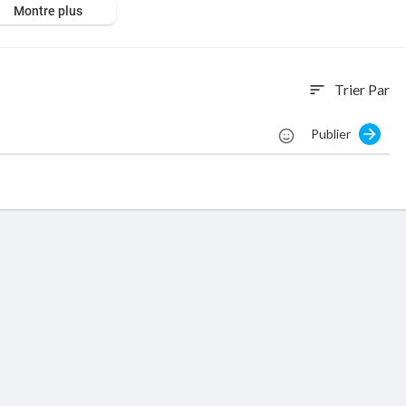
Montre plus
s.
Trier Par
sort
Publier