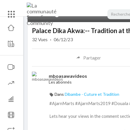
00:00
Palace Dika Akwa:-- Tradition at th
32
Vues
·
06/12/23
Partager
mboasawavideos
Les abonnés
Dans
Dibambe - Cuture et Tradition
#AjarnMarts #AjarnMarts2019 #Douala
Lets hear your views in the comment secti
Please, hit the Subscribe button, Like, Co