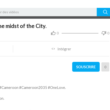
16:43
10
e midst of the City.
0
0
Intégrer
SOUSCRIRE
0
 #Cameroon #Cameroon2035 #OneLove.
on.
mment and Share.