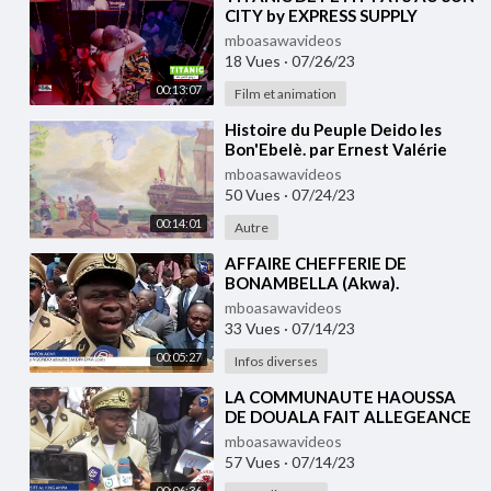
CITY by EXPRESS SUPPLY
EVENTS 11 min
mboasawavideos
18 Vues
·
07/26/23
00:13:07
Film et animation
⁣Histoire du Peuple Deido les
Bon'Ebelè. par Ernest Valérie
Ekwalla .Tradition Douala
mboasawavideos
50 Vues
·
07/24/23
00:14:01
Autre
⁣AFFAIRE CHEFFERIE DE
BONAMBELLA (Akwa).
mboasawavideos
33 Vues
·
07/14/23
00:05:27
Infos diverses
⁣LA COMMUNAUTE HAOUSSA
DE DOUALA FAIT ALLEGEANCE
A SM DIN DIKA Louis, ROI DES
mboasawavideos
AKWA.
57 Vues
·
07/14/23
00:06:36