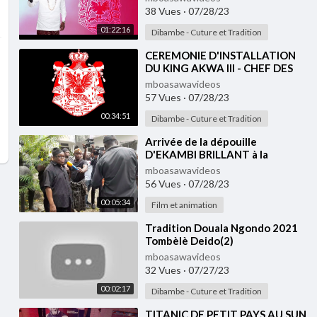
38 Vues
·
07/28/23
01:22:16
Dibambe - Cuture et Tradition
⁣CEREMONIE D'INSTALLATION
DU KING AKWA III - CHEF DES
BONAMBELA
mboasawavideos
57 Vues
·
07/28/23
00:34:51
Dibambe - Cuture et Tradition
⁣Arrivée de la dépouille
D'EKAMBI BRILLANT à la
Chefferie Akwa. (MUKANDA)
mboasawavideos
56 Vues
·
07/28/23
00:05:34
Film et animation
⁣Tradition Douala Ngondo 2021
Tombèlè Deido(2)
mboasawavideos
32 Vues
·
07/27/23
00:02:17
Dibambe - Cuture et Tradition
⁣TITANIC DE PETIT PAYS AU SUN