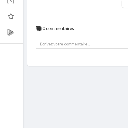
Spread the Love of the city without bound
0 commentaires