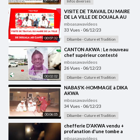
Infos diverses
⁣VISITE DE TRAVAIL DU MAIRE
DE LA VILLE DE DOUALA AU
CANTON AKWA
mboasawavideos
33 Vues
·
06/12/23
00:07:32
Dibambe - Cuture et Tradition
⁣CANTON AKWA : Le nouveau
chef supérieur contesté
mboasawavideos
26 Vues
·
06/12/23
00:02:02
Dibambe - Cuture et Tradition
⁣NABAS'K-HOMMAGE à DIKA
AKWA
mboasawavideos
34 Vues
·
06/12/23
00:06:05
Dibambe - Cuture et Tradition
⁣chefferie D'AKWA vendu +
profanation d'une tombe a
DOUALA Cameroon 🇨🇲🇨🇲
mboasawavideos