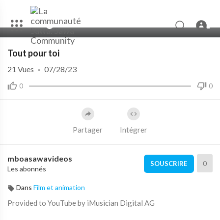
00:00
03:34
10
Tout pour toi
21
Vues
·
07/28/23
0
0
Partager
Intégrer
mboasawavideos
0
SOUSCRIRE
Les abonnés
Dans
Film et animation
Provided to YouTube by iMusician Digital AG