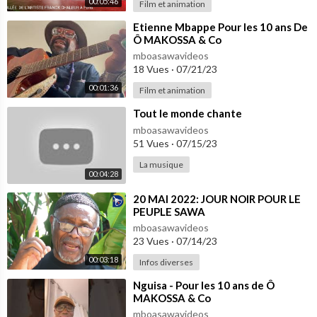
00:05:46
Film et animation
⁣Etienne Mbappe Pour les 10 ans De
Ô MAKOSSA & Co
mboasawavideos
18 Vues
·
07/21/23
00:01:36
Film et animation
⁣Tout le monde chante
mboasawavideos
51 Vues
·
07/15/23
La musique
00:04:28
⁣20 MAI 2022: JOUR NOIR POUR LE
PEUPLE SAWA
mboasawavideos
23 Vues
·
07/14/23
00:03:18
Infos diverses
⁣Nguisa - Pour les 10 ans de Ô
MAKOSSA & Co
mboasawavideos