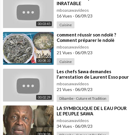
INRATABLE
mboasawavideos
16 Vues
·
06/09/23
00:03:45
Cuisine
⁣comment réussir son ndolè ?
Comment préparer le ndolè
camerounais ? recette africaine
mboasawavideos
pour les fêtes
21 Vues
·
06/09/23
00:08:33
Cuisine
⁣Les chefs Sawa demandes
l'arrestation de Laurent Esso pour
rendre justice à matinez Zogo...
mboasawavideos
21 Vues
·
06/09/23
00:02:29
Dibambe - Cuture et Tradition
⁣LA SYMBOLIQUE DE L EAU POUR
LE PEUPLE SAWA
mboasawavideos
34 Vues
·
06/09/23
00:06:06