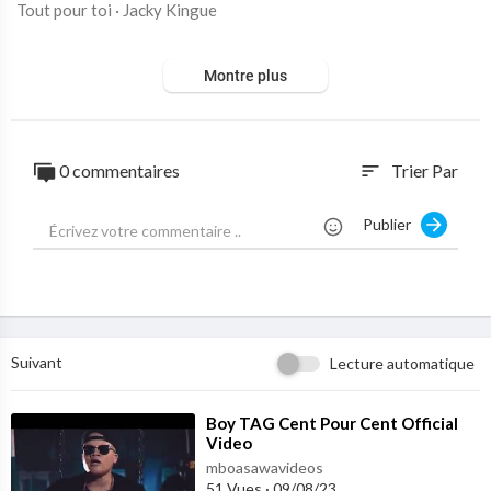
Tout pour toi · Jacky Kingue
The Voice V-3
Montre plus
℗ KIHAROLD PRODUCTION
Auto-generated by YouTube.
0 commentaires
Trier Par
sort
Publier
Suivant
Lecture automatique
⁣Boy TAG Cent Pour Cent Official
Video
mboasawavideos
51 Vues
·
09/08/23