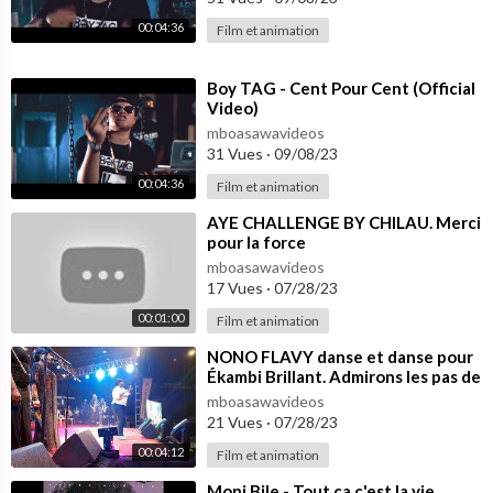
00:04:36
Film et animation
⁣Boy TAG - Cent Pour Cent (Official
Video)
mboasawavideos
31 Vues
·
09/08/23
00:04:36
Film et animation
⁣AYE CHALLENGE BY CHILAU. Merci
pour la force
mboasawavideos
17 Vues
·
07/28/23
00:01:00
Film et animation
⁣NONO FLAVY danse et danse pour
Ékambi Brillant. Admirons les pas de
l'artiste
mboasawavideos
21 Vues
·
07/28/23
00:04:12
Film et animation
⁣Moni Bile - Tout ca c'est la vie