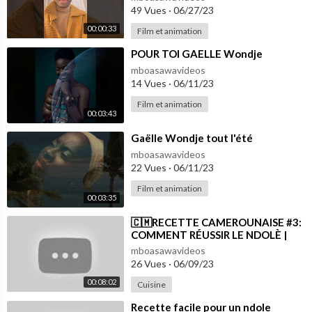
49 Vues
·
06/27/23
00:00:33
Film et animation
⁣POUR TOI GAELLE Wondje
mboasawavideos
14 Vues
·
06/11/23
Film et animation
00:03:43
⁣Gaëlle Wondje tout l'été
mboasawavideos
22 Vues
·
06/11/23
Film et animation
00:03:35
⁣🇨🇲RECETTE CAMEROUNAISE #3:
COMMENT RÉUSSIR LE NDOLÈ |
POUR LES NULS #paryscooks
mboasawavideos
26 Vues
·
06/09/23
00:08:02
Cuisine
⁣Recette facile pour un ndole