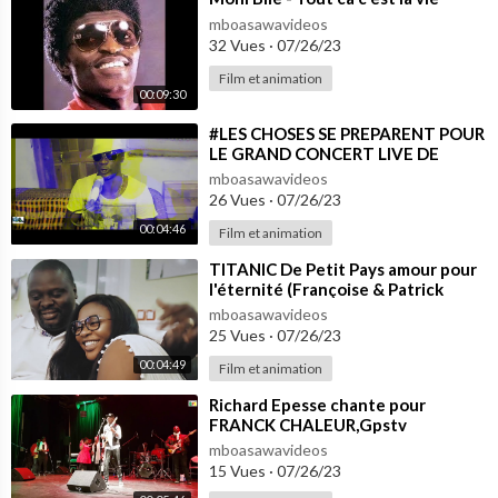
mboasawavideos
32 Vues
·
07/26/23
Film et animation
00:09:30
⁣#LES CHOSES SE PREPARENT POUR
LE GRAND CONCERT LIVE DE
TITANIC DE PETIT PAYS DU 04 MAI
mboasawavideos
A L'IFC
26 Vues
·
07/26/23
00:04:46
Film et animation
⁣TITANIC De Petit Pays amour pour
l'éternité (Françoise & Patrick
LENGUE)
mboasawavideos
25 Vues
·
07/26/23
00:04:49
Film et animation
⁣Richard Epesse chante pour
FRANCK CHALEUR,Gpstv
mboasawavideos
15 Vues
·
07/26/23